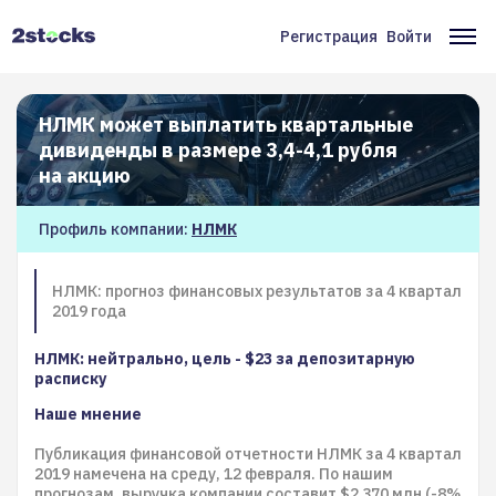
Перейти
к
Регистрация
Войти
Меню
Ос
основному
содержанию
учётной
на
записи
НЛМК может выплатить квартальные
дивиденды в размере 3,4-4,1 рубля
пользователя
на акцию
Профиль компании:
НЛМК
НЛМК: прогноз финансовых результатов за 4 квартал
2019 года
НЛМК: нейтрально, цель - $23 за депозитарную
расписку
Наше мнение
Публикация финансовой отчетности НЛМК за 4 квартал
2019 намечена на среду, 12 февраля. По нашим
прогнозам, выручка компании составит $2 370 млн (-8%