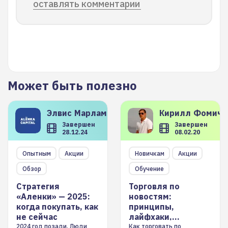
оставлять комментарии
Может быть полезно
Элвис
Марламов
Кирилл
Фомиче
Завершен
Завершен
28.12.24
08.02.20
Опытным
Акции
Новичкам
Акции
Обзор
Обучение
Стратегия
Торговля по
«Аленки» — 2025:
новостям:
когда покупать, как
принципы,
не сейчас
лайфхаки,
инструменты
2024 год позади. Люди
Как торговать по