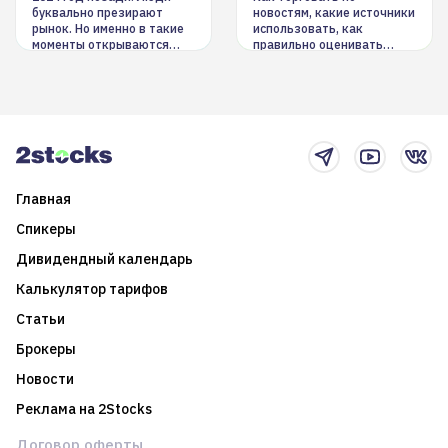
буквально презирают
новостям, какие источники
рынок. Но именно в такие
использовать, как
моменты открываются
правильно оценивать
долгосрочные
информацию. Также автор
возможности. Обсудим
покажет краткосрочные и
итоги года и стратегию на
среднесрочные
2025-й
торговые стратегии на
новостном потоке
Главная
Спикеры
Дивидендный календарь
Калькулятор тарифов
Статьи
Брокеры
Новости
Реклама на 2Stocks
Договор оферты