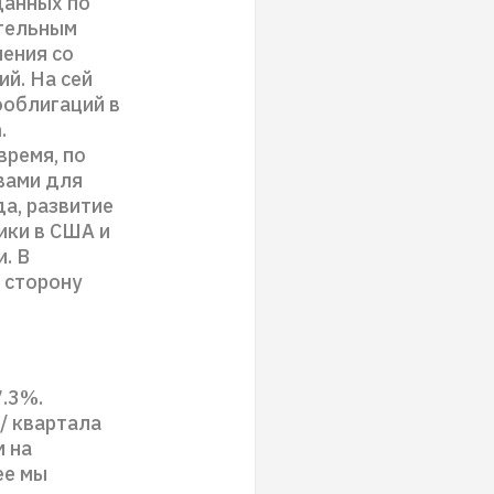
данных по
ительным
ления со
й. На сей
ооблигаций в
.
время, по
вами для
а, развитие
ики в США и
. В
 сторону
7.3%.
/ квартала
 на
ее мы