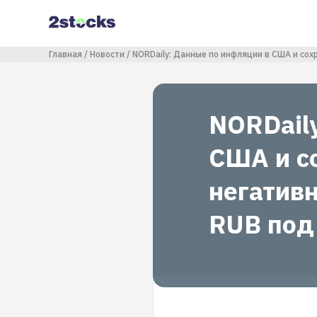
Перейти
к
основному
содержанию
Строка навигации
Главная
Новости
NORDaily: Данные по инфляции в США и со
NORDail
США и с
негатив
RUB под