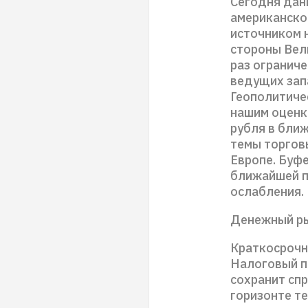
Сегодня дан
американско
источником 
стороны Вел
раз огранич
ведущих запа
Геополитичес
нашим оценк
рубля в бли
темы торгов
Европе. Буф
ближайшей п
ослабления.
Денежный р
Краткосрочн
Налоговый п
сохранит сп
горизонте т