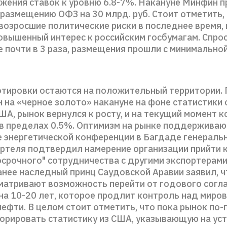
жения ставок к уровню 6.8-7%. Накануне Минфин 
размещению ОФЗ на 30 млрд. руб. Стоит отметить,
 возросшие политические риски в последнее время,
овышенный интерес к российским госбумагам. Спро
 почти в 3 раза, размещения прошли с минимально
тировки остаются на положительный территории. 
 на «черное золото» накануне на фоне статистики 
А, рынок вернулся к росту, и на текущий момент 
в пределах 0.5%. Оптимизм на рынке поддерживаю
е энергетической конференции в Багдаде генераль
артеля подтвердил намерение организации прийти 
осрочного" сотрудничества с другими экспортерами
анее наследный принц Саудовской Аравии заявил, ч
матривают возможность перейти от годового согл
на 10-20 лет, которое продлит контроль над миро
ефти. В целом стоит отметить, что пока рынок по
норировать статистику из США, указывающую на ус