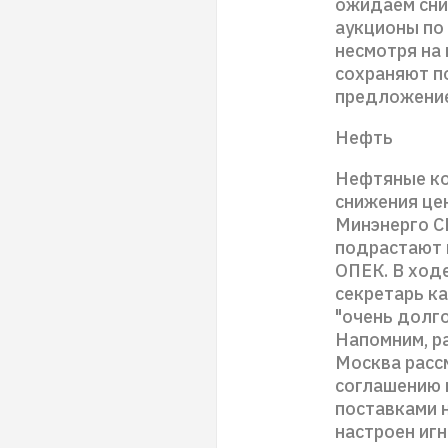
ожидаем сни
аукционы по 
несмотря на
сохраняют п
предложение
Нефть
Нефтяные ко
снижения цен
Минэнерго СШ
подрастают 
ОПЕК. В ход
секретарь к
"очень долг
Напомним, р
Москва расс
соглашению 
поставками н
настроен иг