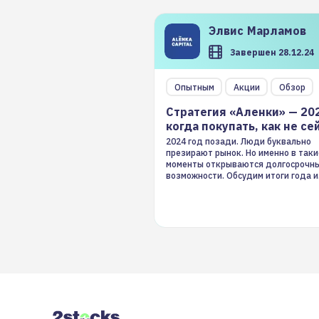
Элвис
Марламов
Завершен 28.12.24
Опытным
Акции
Обзор
Стратегия «Аленки» — 20
когда покупать, как не се
2024 год позади. Люди буквально
презирают рынок. Но именно в таки
моменты открываются долгосрочн
возможности. Обсудим итоги года и
стратегию на 2025-й