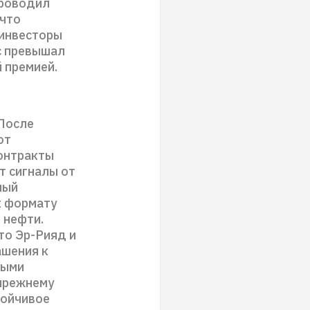
проводил
 что
 инвесторы
с превышал
й премией.
После
от
контракты
т сигналы от
ный
к формату
 нефти.
то Эр-Рияд и
ашения к
выми
-прежнему
тойчивое