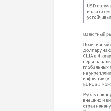
USD получа
валюте сме
устойчивым
Валютный р
Позитивный 
доллару нак
США в 4 ква
первоначаль
глобальных 
на укреплен
инфляции (в 
EURUSD може
Рубль накан
внешних и в
стран накану