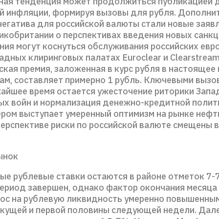
ная тенденция может продолжиться публикацией 
й инфляции, формируя вызовы для рубля. Дополн
негатива для российской валюты стали новые заяв
икобритании о перспективах введения новых санкци
ения могут коснуться обслуживания российских евр
дных клиринговых палатах Euroclear и Clearstream
кая премия, заложенная в курс рубля в настоящее 
ам, составляет примерно 1 рубль. Ключевыми вызо
жайшее время остается ужесточение риторики Запад
ых войн и нормализация денежно-кредитной полит
ером выступает умеренный оптимизм на рынке нефти
ерспективе риски по российской валюте смещены в
ынок
ые рублевые ставки остаются в районе отметок 7-
ериод завершен, однако фактор окончания месяца 
рос на рублевую ликвидность умеренно повышенным
екущей и первой половины следующей недели. Дал