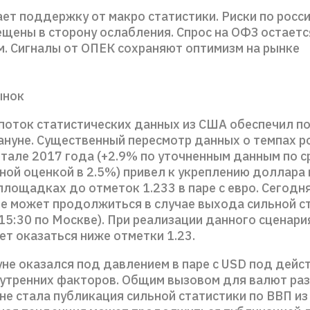
ет поддержку от макро статистики. Риски по росс
щены в сторону ослабления. Спрос на ОФЗ остаетс
. Сигналы от ОПЕК сохраняют оптимизм на рынке
ынок
поток статистических данных из США обеспечил 
ануне. Существенный пересмотр данных о темпах р
ртале 2017 года (+2.9% по уточненным данным по с
ной оценкой в 2.5%) привел к укреплению доллара 
площадках до отметок 1.233 в паре с евро. Сегодн
ие может продолжиться в случае выхода сильной с
15:30 по Москве). При реализации данного сценари
т оказаться ниже отметки 1.23.
уне оказался под давлением в паре с USD под дейс
нутренних факторов. Общим вызовом для валют р
не стала публикация сильной статистики по ВВП из