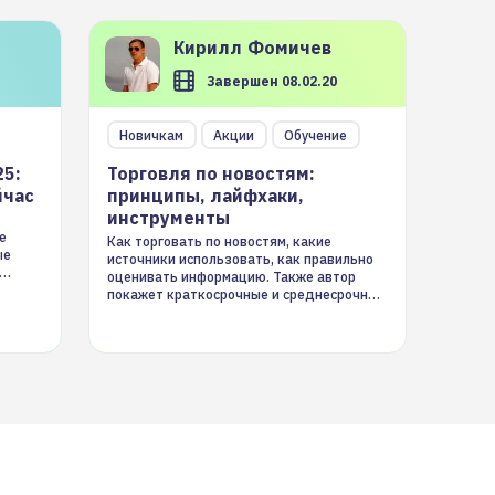
Кирилл
Фомичев
Завершен 08.02.20
Новичкам
Акции
Обучение
25:
Торговля по новостям:
йчас
принципы, лайфхаки,
инструменты
е
Как торговать по новостям, какие
ые
источники использовать, как правильно
оценивать информацию. Также автор
покажет краткосрочные и среднесрочные
торговые стратегии на новостном потоке