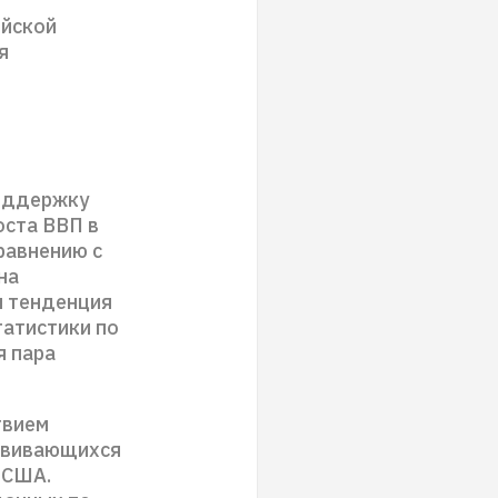
ийской
я
поддержку
оста ВВП в
равнению с
на
я тенденция
татистики по
я пара
твием
азвивающихся
 США.