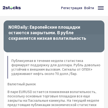
Перейти
к
Регистрация
Войти
Меню
Ос
основному
содержанию
учётной
на
записи
NORDaily: Европейские площадки
остаются закрытыми. В рубле
пользователя
сохраняется низкая волатильность
Публикуемая в течение недели статистика
формирует поддержку для доллара. Рубль довольно
устойчив к внешним вызовам. Сигналы от ОПЕК+
удерживают нефть около 70 долл./бар.
Валютный рынок
В паре EURUSD остается пониженная волатильность,
поскольку основные торговые площадки все еще
закрыты на Пасхальные каникулы. На текущей неделе
предстоящие публикации экономической статистики