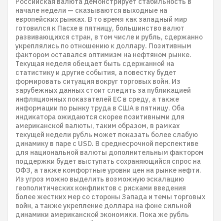
Российская валюта демонстрирует стабильность в
начале недели — сказываются выходные на
европейских рынках. В то время как западный мир
готовился к Пасхе в пятницу, большинство валют
развивающихся стран, в том числе и рубль, сдержанно
укреплялись по отношению к доллару. Позитивным
фактором оставался оптимизм на нефтяном рынке.
Текущая неделя обещает быть сдержанной на
статистику и другие события, а повестку будет
формировать ситуация вокруг торговых войн. Из
зарубежных данных стоит следить за публикацией
инфляционных показателей ЕС в среду, а также
информации по рынку труда в США в пятницу. Оба
индикатора ожидаются скорее позитивными для
американской валюты, таким образом, в рамках
текущей недели рубль может показать более слабую
динамику в паре с USD. В среднесрочной перспективе
для национальной валюты дополнительным фактором
поддержки будет выступать сохраняющийся спрос на
ОФЗ, а также комфортные уровни цен на рынке нефти.
Из угроз можно выделить возможную эскалацию
геополитических конфликтов с рисками введения
более жестких мер со стороны Запада и темы торговых
войн, а также укрепление доллара на фоне сильной
динамики американской экономики. Пока же рубль