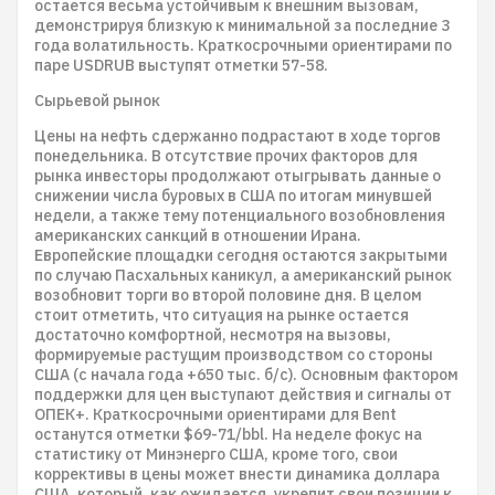
остается весьма устойчивым к внешним вызовам,
демонстрируя близкую к минимальной за последние 3
года волатильность. Краткосрочными ориентирами по
паре USDRUB выступят отметки 57-58.
Сырьевой рынок
Цены на нефть сдержанно подрастают в ходе торгов
понедельника. В отсутствие прочих факторов для
рынка инвесторы продолжают отыгрывать данные о
снижении числа буровых в США по итогам минувшей
недели, а также тему потенциального возобновления
американских санкций в отношении Ирана.
Европейские площадки сегодня остаются закрытыми
по случаю Пасхальных каникул, а американский рынок
возобновит торги во второй половине дня. В целом
стоит отметить, что ситуация на рынке остается
достаточно комфортной, несмотря на вызовы,
формируемые растущим производством со стороны
США (с начала года +650 тыс. б/с). Основным фактором
поддержки для цен выступают действия и сигналы от
ОПЕК+. Краткосрочными ориентирами для Bent
останутся отметки $69-71/bbl. На неделе фокус на
статистику от Минэнерго США, кроме того, свои
коррективы в цены может внести динамика доллара
США, который, как ожидается, укрепит свои позиции к