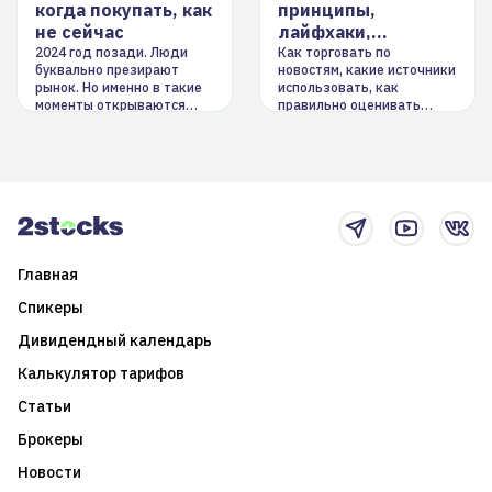
когда покупать, как
принципы,
не сейчас
лайфхаки,
инструменты
2024 год позади. Люди
Как торговать по
буквально презирают
новостям, какие источники
рынок. Но именно в такие
использовать, как
моменты открываются
правильно оценивать
долгосрочные
информацию. Также автор
возможности. Обсудим
покажет краткосрочные и
итоги года и стратегию на
среднесрочные
2025-й
торговые стратегии на
новостном потоке
Главная
Спикеры
Дивидендный календарь
Калькулятор тарифов
Статьи
Брокеры
Новости