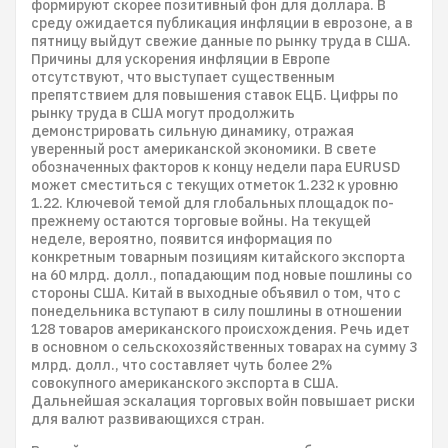
формируют скорее позитивный фон для доллара. В
среду ожидается публикация инфляции в еврозоне, а в
пятницу выйдут свежие данные по рынку труда в США.
Причины для ускорения инфляции в Европе
отсутствуют, что выступает существенным
препятствием для повышения ставок ЕЦБ. Цифры по
рынку труда в США могут продолжить
демонстрировать сильную динамику, отражая
уверенный рост американской экономики. В свете
обозначенных факторов к концу недели пара EURUSD
может сместиться с текущих отметок 1.232 к уровню
1.22. Ключевой темой для глобальных площадок по-
прежнему остаются торговые войны. На текущей
неделе, вероятно, появится информация по
конкретным товарным позициям китайского экспорта
на 60 млрд. долл., попадающим под новые пошлины со
стороны США. Китай в выходные объявил о том, что с
понедельника вступают в силу пошлины в отношении
128 товаров американского происхождения. Речь идет
в основном о сельскохозяйственных товарах на сумму 3
млрд. долл., что составляет чуть более 2%
совокупного американского экспорта в США.
Дальнейшая эскалация торговых войн повышает риски
для валют развивающихся стран.