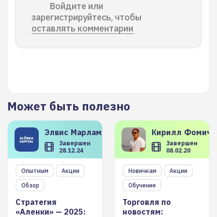
Войдите или
зарегистрируйтесь, чтобы
оставлять комментарии
Может быть полезно
Элвис
Марламов
Кирилл
Фомиче
Завершен
Завершен
28.12.24
08.02.20
Опытным
Акции
Новичкам
Акции
Обзор
Обучение
Стратегия
Торговля по
«Аленки» — 2025:
новостям: