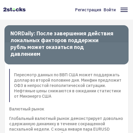
Перейти
к
Регистрация
Войти
Меню
Ос
основному
содержанию
учётной
на
записи
NORDaily: После завершения действия
локальных факторов поддержки
пользователя
рубль может оказаться под
давлением
Пересмотр данных по ВВП США может поддержать
доллар во второй половине дня. Минфин предложит
ОФЗ в непростой геополитической ситуации.
Нефтяные цены снижаются в ожидании статистики
от Минэнерго США
Валютный рынок
Глобальный валютный рынок демонстрирует довольно
сдержанную динамику в течение сокращенной
пасхальной недели. С конца января пара EURUSD