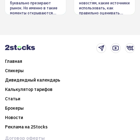
буквально презирают
новостям, какие источники
рынок. Но именно в такие
использовать, как
моменты открываются
правильно оценивать
долгосрочные
информацию. Также автор
возможности. Обсудим
покажет краткосрочные и
итоги года и стратегию на
среднесрочные
2025-й
торговые стратегии на
новостном потоке
Главная
Спикеры
Дивидендный календарь
Калькулятор тарифов
Статьи
Брокеры
Новости
Реклама на 2Stocks
Договор оферты