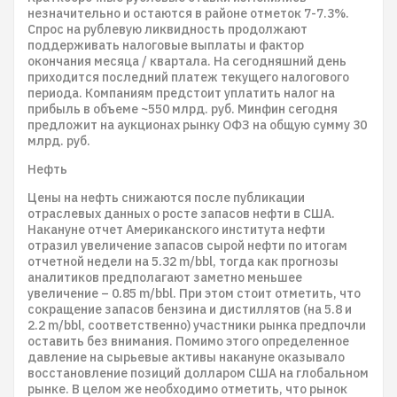
незначительно и остаются в районе отметок 7-7.3%.
Спрос на рублевую ликвидность продолжают
поддерживать налоговые выплаты и фактор
окончания месяца / квартала. На сегодняшний день
приходится последний платеж текущего налогового
периода. Компаниям предстоит уплатить налог на
прибыль в объеме ~550 млрд. руб. Минфин сегодня
предложит на аукционах рынку ОФЗ на общую сумму 30
млрд. руб.
Нефть
Цены на нефть снижаются после публикации
отраслевых данных о росте запасов нефти в США.
Накануне отчет Американского института нефти
отразил увеличение запасов сырой нефти по итогам
отчетной недели на 5.32 m/bbl, тогда как прогнозы
аналитиков предполагают заметно меньшее
увеличение – 0.85 m/bbl. При этом стоит отметить, что
сокращение запасов бензина и дистиллятов (на 5.8 и
2.2 m/bbl, соответственно) участники рынка предпочли
оставить без внимания. Помимо этого определенное
давление на сырьевые активы накануне оказывало
восстановление позиций долларом США на глобальном
рынке. В целом же необходимо отметить, что рынок