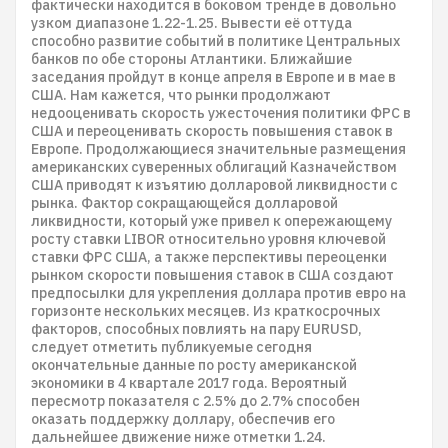
фактически находится в боковом тренде в довольно
узком диапазоне 1.22-1.25. Вывести её оттуда
способно развитие событий в политике Центральных
банков по обе стороны Атлантики. Ближайшие
заседания пройдут в конце апреля в Европе и в мае в
США. Нам кажется, что рынки продолжают
недооценивать скорость ужесточения политики ФРС в
США и переоценивать скорость повышения ставок в
Европе. Продолжающиеся значительные размещения
американских суверенных облигаций Казначейством
США приводят к изъятию долларовой ликвидности с
рынка. Фактор сокращающейся долларовой
ликвидности, который уже привел к опережающему
росту ставки LIBOR относительно уровня ключевой
ставки ФРС США, а также перспективы переоценки
рынком скорости повышения ставок в США создают
предпосылки для укрепления доллара против евро на
горизонте нескольких месяцев. Из краткосрочных
факторов, способных повлиять на пару EURUSD,
следует отметить публикуемые сегодня
окончательные данные по росту американской
экономики в 4 квартале 2017 года. Вероятный
пересмотр показателя с 2.5% до 2.7% способен
оказать поддержку доллару, обеспечив его
дальнейшее движение ниже отметки 1.24.