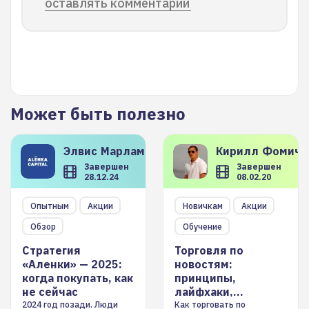
оставлять комментарии
Может быть полезно
Элвис
Марламов
Кирилл
Фомиче
Завершен
Завершен
28.12.24
08.02.20
Опытным
Акции
Новичкам
Акции
Обзор
Обучение
Стратегия
Торговля по
«Аленки» — 2025:
новостям:
когда покупать, как
принципы,
не сейчас
лайфхаки,
инструменты
2024 год позади. Люди
Как торговать по