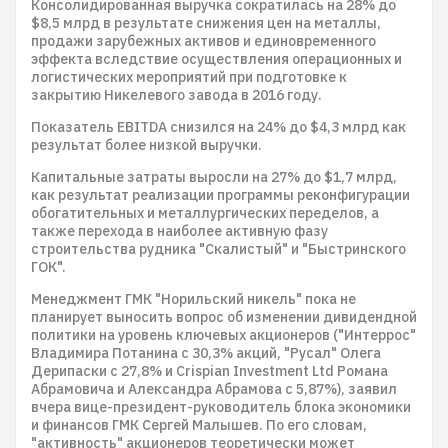
Консолидированная выручка сократилась на 28% до
$8,5 млрд в результате снижения цен на металлы,
продажи зарубежных активов и единовременного
эффекта вследствие осуществления операционных и
логистических мероприятий при подготовке к
закрытию Никелевого завода в 2016 году.
Показатель EBITDA снизился на 24% до $4,3 млрд как
результат более низкой выручки.
Капитальные затраты выросли на 27% до $1,7 млрд,
как результат реализации программы реконфигурации
обогатительных и металлургических переделов, а
также перехода в наиболее активную фазу
строительства рудника "Скалистый" и "Быстринского
ГОК".
Менеджмент ГМК "Норильский никель" пока не
планирует выносить вопрос об изменении дивидендной
политики на уровень ключевых акционеров ("Интеррос"
Владимира Потанина с 30,3% акций, "Русал" Олега
Дерипаски с 27,8% и Crispian Investment Ltd Романа
Абрамовича и Александра Абрамова с 5,87%), заявил
вчера вице-президент-руководитель блока экономики
и финансов ГМК Сергей Малышев. По его словам,
"активность" акционеров теоретически может