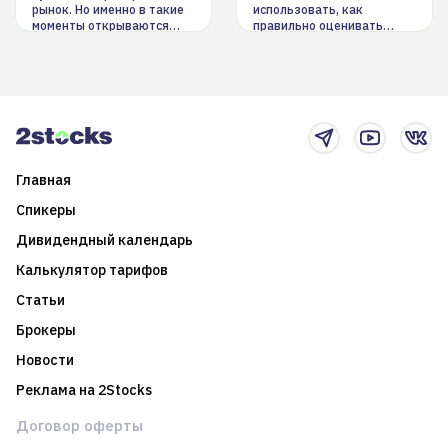
рынок. Но именно в такие
использовать, как
моменты открываются
правильно оценивать
долгосрочные
информацию. Также автор
возможности. Обсудим
покажет краткосрочные и
итоги года и стратегию на
среднесрочные
2025-й
торговые стратегии на
новостном потоке
Главная
Спикеры
Дивидендный календарь
Калькулятор тарифов
Статьи
Брокеры
Новости
Реклама на 2Stocks
Договор оферты