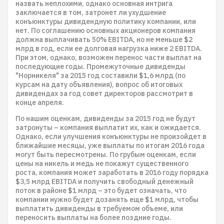
назвать неплохими, однако основная интрига
заключается в том, затронет ли ухудшение
конъюнктуры дивидендную политику компании, или
нет. По соглашению основных акционеров компания
должна выплачивать 50% EBITDA, но не меньше $2
млрд в год, если ее долговая нагрузка ниже 2 EBITDA.
При этом, однако, возможен перенос части выплат на
последующие годы. Промежуточные дивиденды
"Норникеля" за 2015 год составили $1,6 млрд (по
курсам на дату объявления), вопрос об итоговых
дивидендах за год совет директоров рассмотрит в
конце апреля.
По нашим оценкам, дивиденды за 2015 год не будут
затронуты – компания выплатит их, как и ожидается.
Однако, если улучшения конъюнктуры не произойдет в
ближайшие месяцы, уже выплаты по итогам 2016 года
могут быть пересмотрены. По грубым оценкам, если
цены на никель и медь не покажут существенного
роста, компания может заработать в 2016 году порядка
$3,5 млрд EBITDA и получить свободный денежный
поток в районе $1 млрд – это будет означать, что
компании нужно будет дозанять еще $1 млрд, чтобы
выплатить дивиденды в требуемом объеме, или
переносить выплаты на более поздние годы.