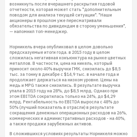
возникнуть после вчерашнего раскрытия годовой
отчетности, которая может стать "дополнительным
поводом для анализа текущей ситуации". "Наши
акционеры в прошлом уже пересматривали
обязательства по дивидендам в сторону уменьшения",
— напомнил топ-менеджер.
Норникель вчера опубликовал в целом довольно
предсказуемые итоги года. в 2015 году в целом
сложилась негативная конъюнктура на рынке цветных
металлов. В частности, цена на никель, который
приносит около 40% выручки ГМК, снизилась до $8,5
тыс. за тонну в декабре с $14,9 тыс. в начале года и
продолжает держаться на низком уровне. Цены на
медь и MPG также снизились. В результате выручка
упала в 2015 году на 28%, до $8,5 млрд. Однако при
этом EBITDA сократилась только на 24%, до $4,29
млрд. Рентабельность по EBITDA выросла с 48% до
50% (лучший показатель в отрасли) в результате
сокращения денежных операционных расходов на 26%,
коммерческих и административных расходов - на 40%,
а также продажи зарубежных активов.
В сложившихся условиях результаты Норникеля можно