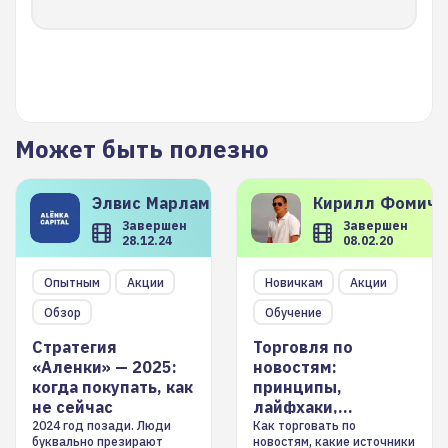
Может быть полезно
Элвис
Марламов
Кирилл
Фомиче
Завершен
Завершен
28.12.24
08.02.20
Опытным
Акции
Новичкам
Акции
Обзор
Обучение
Стратегия
Торговля по
«Аленки» — 2025:
новостям:
когда покупать, как
принципы,
не сейчас
лайфхаки,
инструменты
2024 год позади. Люди
Как торговать по
буквально презирают
новостям, какие источники