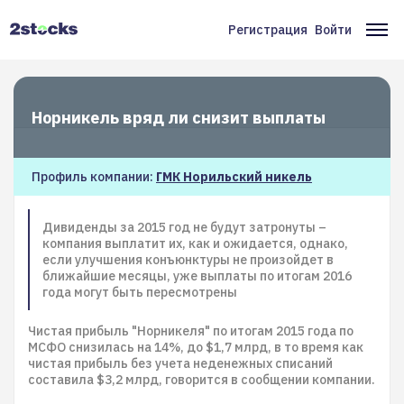
Перейти
к
Регистрация
Войти
Меню
Ос
основному
содержанию
учётной
на
записи
Норникель вряд ли снизит выплаты
пользователя
Профиль компании:
ГМК Норильский никель
Дивиденды за 2015 год не будут затронуты –
компания выплатит их, как и ожидается, однако,
если улучшения конъюнктуры не произойдет в
ближайшие месяцы, уже выплаты по итогам 2016
года могут быть пересмотрены
Чистая прибыль "Норникеля" по итогам 2015 года по
МСФО снизилась на 14%, до $1,7 млрд, в то время как
чистая прибыль без учета неденежных списаний
составила $3,2 млрд, говорится в сообщении компании.