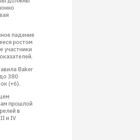
озы должны
ионно
вая
ное падение
ееся ростом
ле участники
оказателей.
тавила Baker
до 380
ок (+6).
ущем
гам прошлой
релей в
I и IV