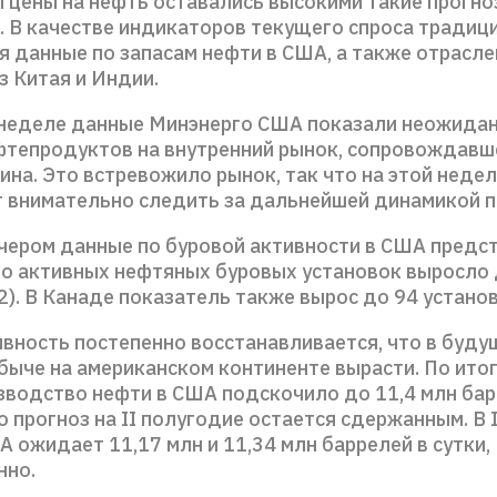
ы цены на нефть оставались высокими такие прогн
. В качестве индикаторов текущего спроса традиц
я данные по запасам нефти в США, а также отрасле
з Китая и Индии.
неделе данные Минэнерго США показали неожидан
фтепродуктов на внутренний рынок, сопровождавш
ина. Это встревожило рынок, так что на этой неде
т внимательно следить за дальнейшей динамикой п
ечером данные по буровой активности в США предс
ло активных нефтяных буровых установок выросло 
2). В Канаде показатель также вырос до 94 установ
ивность постепенно восстанавливается, что в буд
быче на американском континенте вырасти. По ито
зводство нефти в США подскочило до 11,4 млн бар
о прогноз на II полугодие остается сдержанным. В II
A ожидает 11,17 млн и 11,34 млн баррелей в сутки,
нно.