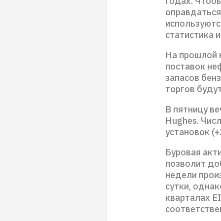
годах. Чтоб
оправдаться
используютс
статистика и
На прошлой 
поставок не
запасов бенз
торгов буду
В пятницу в
Hughes. Чис
установок (+
Буровая акт
позволит до
недели прои
сутки, однак
кварталах EI
соответстве