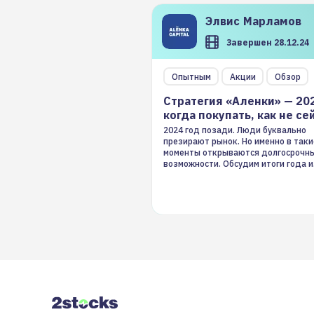
Элвис
Марламов
Завершен 28.12.24
Опытным
Акции
Обзор
Стратегия «Аленки» — 20
когда покупать, как не се
2024 год позади. Люди буквально
презирают рынок. Но именно в таки
моменты открываются долгосрочн
возможности. Обсудим итоги года и
стратегию на 2025-й