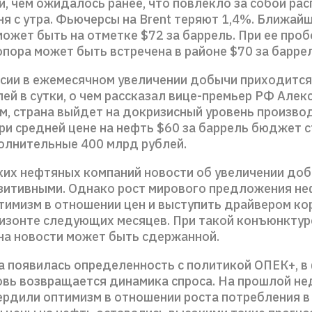
и, чем ожидалось ранее, что повлекло за собой ра
я с утра. Фьючерсы на Brent теряют 1,4%. Ближай
ожет быть на отметке $72 за баррель. При ее проб
пора может быть встречена в районе $70 за баррел
сии в ежемесячном увеличении добычи приходится
ей в сутки, о чем рассказал вице-премьер РФ Алек
м, страна выйдет на докризисный уровень произво
ри средней цене на нефть $60 за баррель бюджет 
олнительные 400 млрд рублей.
ких нефтяных компаний новости об увеличении до
зитивными. Однако рост мирового предложения н
тимизм в отношении цен и выступить драйвером ко
ризонте следующих месяцев. При такой конъюнктур
на новости может быть сдержанной.
а появилась определенность с политикой ОПЕК+, в
овь возвращается динамика спроса. На прошлой не
рдили оптимизм в отношении роста потребления в