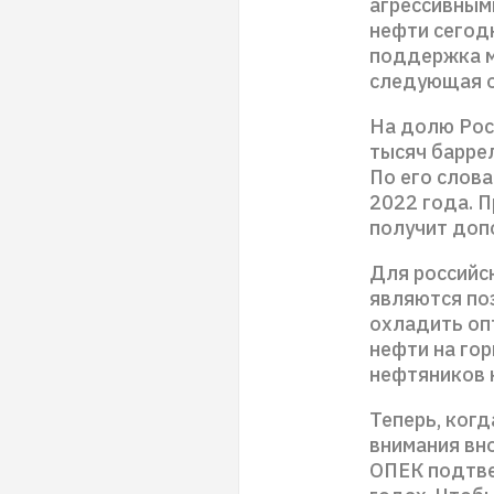
агрессивным
нефти сегодн
поддержка м
следующая о
На долю Рос
тысяч баррел
По его слова
2022 года. П
получит доп
Для российс
являются по
охладить оп
нефти на го
нефтяников 
Теперь, когд
внимания вн
ОПЕК подтве