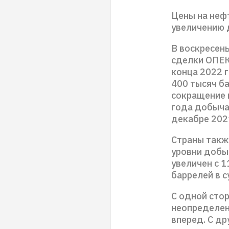
Цены на неф
увеличению 
В воскресен
сделки ОПЕК
конца 2022 
400 тысяч ба
сокращение в
года добыча
декабре 202
Страны такж
уровни добыч
увеличен с 1
баррелей в с
С одной сто
неопределен
вперед. С д