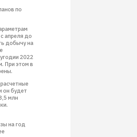
ланов по
параметрам
с апреля до
ть добычу на
е
олугодии 2022
. При этом в
рены.
 расчетные
и он будет
3,5 млн
ки.
зы на год
ее