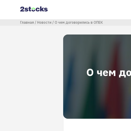
Перейти
к
основному
содержанию
Строка навигации
Главная
Новости
О чем договорились в ОПЕК
О чем д