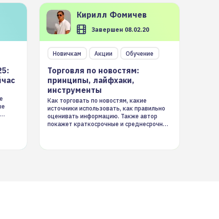
Кирилл
Фомичев
Завершен 08.02.20
Новичкам
Акции
Обучение
25:
Торговля по новостям:
йчас
принципы, лайфхаки,
инструменты
е
Как торговать по новостям, какие
ые
источники использовать, как правильно
оценивать информацию. Также автор
покажет краткосрочные и среднесрочные
торговые стратегии на новостном потоке