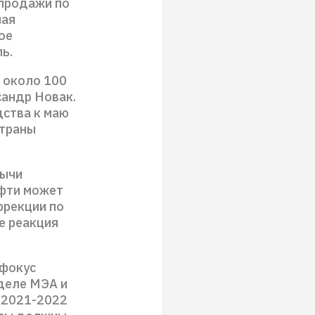
спродажи по
шая
ое
ь.
 около 100
сандр Новак.
дства к маю
страны
бычи
ефти может
ррекции по
е реакция
 фокус
деле МЭА и
 2021-2022