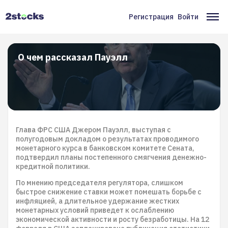
Перейти
к
Регистрация
Войти
Меню
Ос
основному
содержанию
учётной
на
записи
О чем рассказал Пауэлл
пользователя
Глава ФРС США Джером Пауэлл, выступая с
полугодовым докладом о результатах проводимого
монетарного курса в банковском комитете Сената,
подтвердил планы постепенного смягчения денежно-
кредитной политики.
По мнению председателя регулятора, слишком
быстрое снижение ставки может помешать борьбе с
инфляцией, а длительное удержание жестких
монетарных условий приведет к ослаблению
экономической активности и росту безработицы. На 12