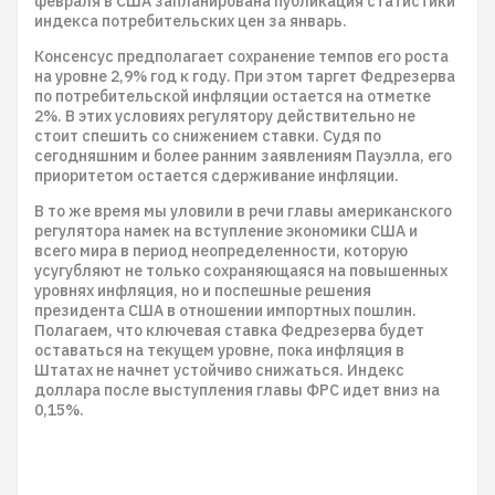
февраля в США запланирована публикация статистики
индекса потребительских цен за январь.
Консенсус предполагает сохранение темпов его роста
на уровне 2,9% год к году. При этом таргет Федрезерва
по потребительской инфляции остается на отметке
2%. В этих условиях регулятору действительно не
стоит спешить со снижением ставки. Судя по
сегодняшним и более ранним заявлениям Пауэлла, его
приоритетом остается сдерживание инфляции.
В то же время мы уловили в речи главы американского
регулятора намек на вступление экономики США и
всего мира в период неопределенности, которую
усугубляют не только сохраняющаяся на повышенных
уровнях инфляция, но и поспешные решения
президента США в отношении импортных пошлин.
Полагаем, что ключевая ставка Федрезерва будет
оставаться на текущем уровне, пока инфляция в
Штатах не начнет устойчиво снижаться. Индекс
доллара после выступления главы ФРС идет вниз на
0,15%.