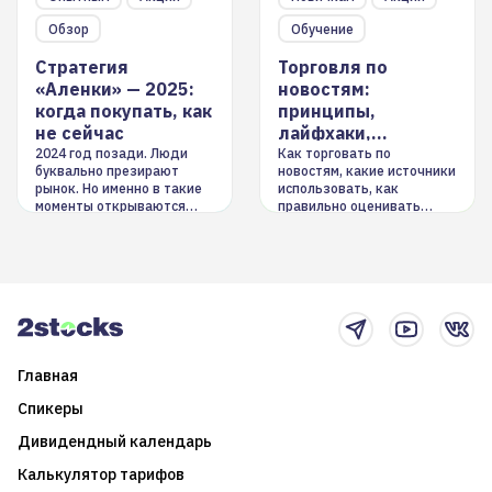
Обзор
Обучение
Стратегия
Торговля по
«Аленки» — 2025:
новостям:
когда покупать, как
принципы,
не сейчас
лайфхаки,
инструменты
2024 год позади. Люди
Как торговать по
буквально презирают
новостям, какие источники
рынок. Но именно в такие
использовать, как
моменты открываются
правильно оценивать
долгосрочные
информацию. Также автор
возможности. Обсудим
покажет краткосрочные и
итоги года и стратегию на
среднесрочные
2025-й
торговые стратегии на
новостном потоке
Главная
Спикеры
Дивидендный календарь
Калькулятор тарифов