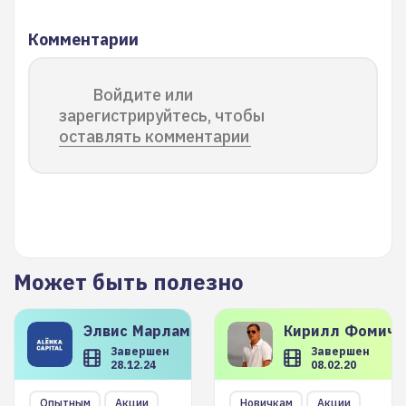
Комментарии
Войдите или
зарегистрируйтесь, чтобы
оставлять комментарии
Может быть полезно
Элвис
Марламов
Кирилл
Фомиче
Завершен
Завершен
28.12.24
08.02.20
Опытным
Акции
Новичкам
Акции