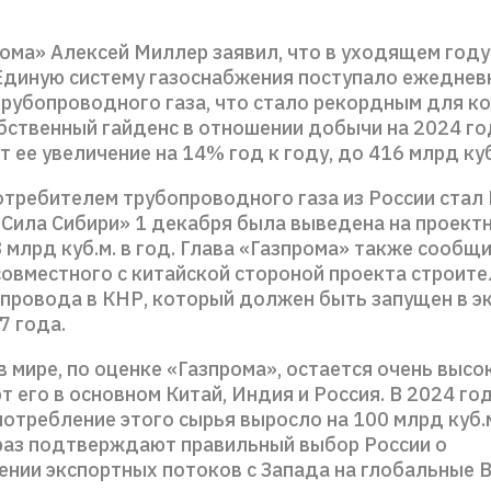
ома» Алексей Миллер заявил, что в уходящем году
Единую систему газоснабжения поступало ежеднев
 трубопроводного газа, что стало рекордным для к
бственный гайденс в отношении добычи на 2024 го
 ее увеличение на 14% год к году, до 416 млрд куб
требителем трубопроводного газа из России стал 
«Сила Сибири» 1 декабря была выведена на проект
млрд куб.м. в год. Глава «Газпрома» также сообщи
совместного с китайской стороной проекта строите
опровода в КНР, который должен быть запущен в э
7 года.
 в мире, по оценке «Газпрома», остается очень высок
 его в основном Китай, Индия и Россия. В 2024 го
отребление этого сырья выросло на 100 млрд куб.
раз подтверждают правильный выбор России о
ении экспортных потоков с Запада на глобальные В