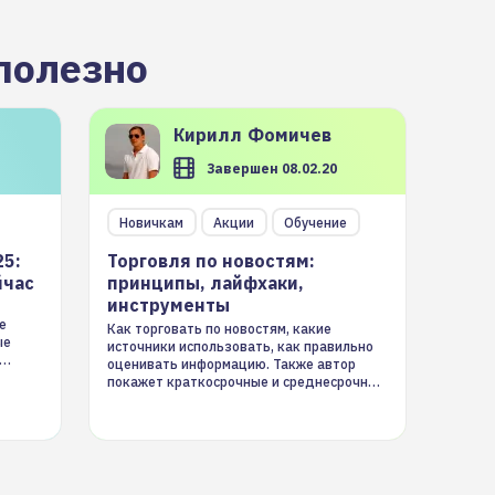
полезно
Кирилл
Фомичев
Завершен 08.02.20
Новичкам
Акции
Обучение
25:
Торговля по новостям:
йчас
принципы, лайфхаки,
инструменты
е
Как торговать по новостям, какие
ые
источники использовать, как правильно
оценивать информацию. Также автор
покажет краткосрочные и среднесрочные
торговые стратегии на новостном потоке