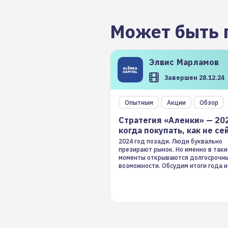
Может быть 
Элвис
Марламов
Завершен 28.12.24
Опытным
Акции
Обзор
Стратегия «Аленки» — 20
когда покупать, как не се
2024 год позади. Люди буквально
презирают рынок. Но именно в таки
моменты открываются долгосрочн
возможности. Обсудим итоги года и
стратегию на 2025-й