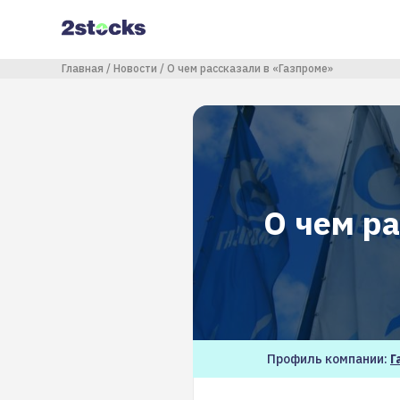
Перейти
к
основному
содержанию
Строка навигации
Главная
Новости
О чем рассказали в «Газпроме»
О чем ра
Профиль компании:
Г