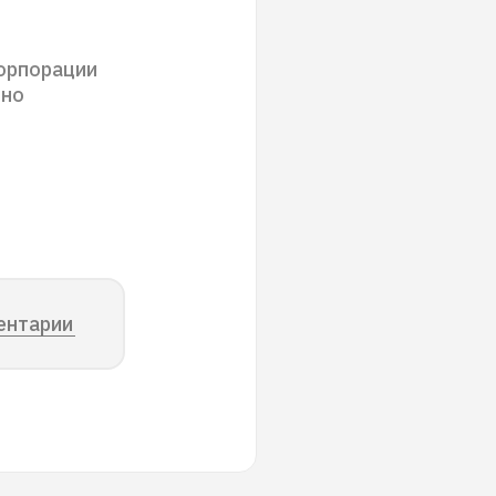
корпорации
нно
ентарии