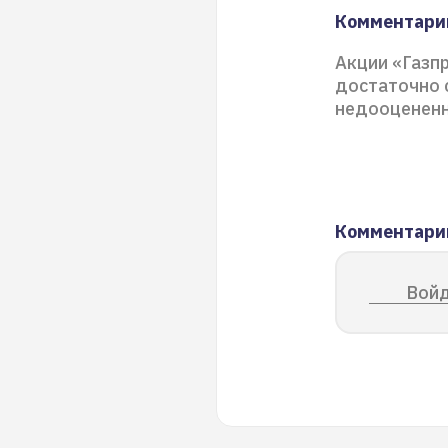
Комментарий
Акции «Газп
достаточно 
недооцененн
Комментари
Войд