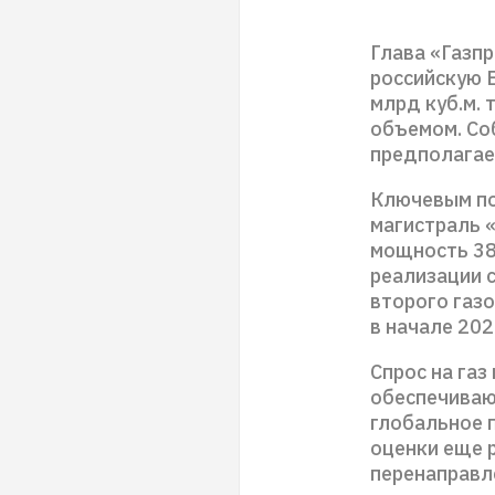
Глава «Газпр
российскую 
млрд куб.м.
объемом. Со
предполагает
Ключевым по
магистраль 
мощность 38 
реализации 
второго газ
в начале 202
Спрос на газ
обеспечивают
глобальное п
оценки еще 
перенаправл