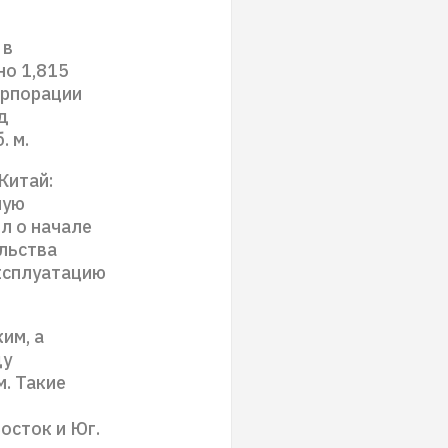
 в
но 1,815
орпорации
д
. м.
Китай:
ную
л о начале
льства
ксплуатацию
им, а
ду
м. Такие
осток и Юг.