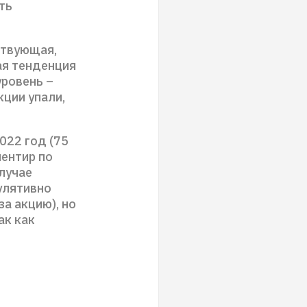
ть
ствующая,
кая тенденция
уровень –
кции упали,
022 год (75
ентир по
случае
улятивно
за акцию), но
ак как