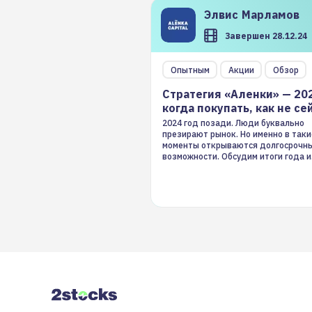
Элвис
Марламов
Завершен 28.12.24
Опытным
Акции
Обзор
Стратегия «Аленки» — 20
когда покупать, как не се
2024 год позади. Люди буквально
презирают рынок. Но именно в таки
моменты открываются долгосрочн
возможности. Обсудим итоги года и
стратегию на 2025-й