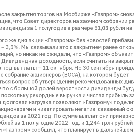
осле закрытия торгов на Мосбирже «Газпром» снов
бщив, что Совет директоров на заочном собрании 
виденды за 1 полугодие в размере 51,03 рубля на
ого же дня акции «Газпрома» без новостей прибави
 – 3,5%. Мы связывали это с закрытием ранее откр
иций, но никак не ожидали, что «Газпром» объявит
 Дивидендная доходность, если считать на закрыт
 под выплаты – 11 октября. Но 30 сентября пройд
е собрание акционеров (ВОСА), на котором будет
ться вопрос об утверждении рекомендованных ди
 что с большой долей вероятности дивиденды буд
 поскольку рекордные выручка и чистая прибыль за
я долговая нагрузка позволяют «Газпрому» подели
кционерами и нивелировать негатив, связанный с 
дендов за 2021 год. По сумме выплат они примерно
ублей за 1 полугодие 2022 год. и 1,244 трлн рублей
ом «Газпром» сообщил, что планирует в дальнейшем