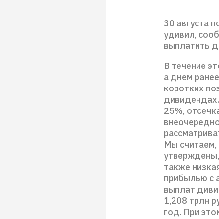
30 августа п
удивил, соо
выплатить ди
В течение эт
а днем ранее
коротких поз
дивидендах.
25%, отсечка
внеочередно
рассматрива
Мы считаем,
утверждены,
также низка
прибылью с а
выплат диви
1,208 трлн р
год. При эт