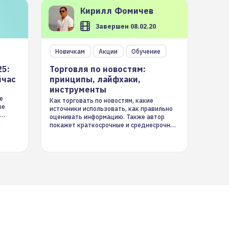
Кирилл
Фомичев
Завершен 08.02.20
Новичкам
Акции
Обучение
25:
Торговля по новостям:
йчас
принципы, лайфхаки,
инструменты
е
Как торговать по новостям, какие
ые
источники использовать, как правильно
оценивать информацию. Также автор
покажет краткосрочные и среднесрочные
торговые стратегии на новостном потоке