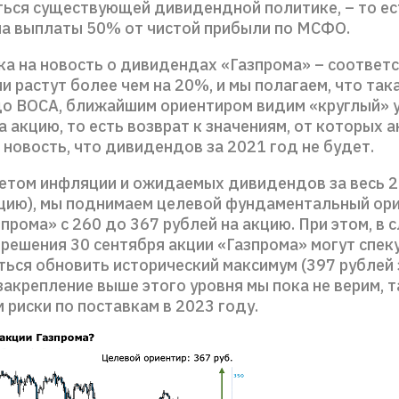
ься существующей дивидендной политике, – то ес
на выплаты 50% от чистой прибыли по МСФО.
ка на новость о дивидендах «Газпрома» – соответ
и растут более чем на 20%, и мы полагаем, что та
до ВОСА, ближайшим ориентиром видим «круглый» 
а акцию, то есть возврат к значениям, от которых а
новость, что дивидендов за 2021 год не будет.
учетом инфляции и ожидаемых дивидендов за весь 2
кцию), мы поднимаем целевой фундаментальный ори
прома» с 260 до 367 рублей на акцию. При этом, в 
 решения 30 сентября акции «Газпрома» могут спек
ться обновить исторический максимум (397 рублей 
закрепление выше этого уровня мы пока не верим, т
риски по поставкам в 2023 году.