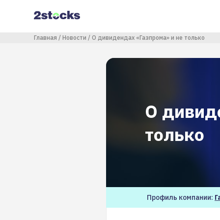
Перейти
к
основному
содержанию
Строка навигации
Главная
Новости
О дивидендах «Газпрома» и не только
О дивид
только
Профиль компании:
Г