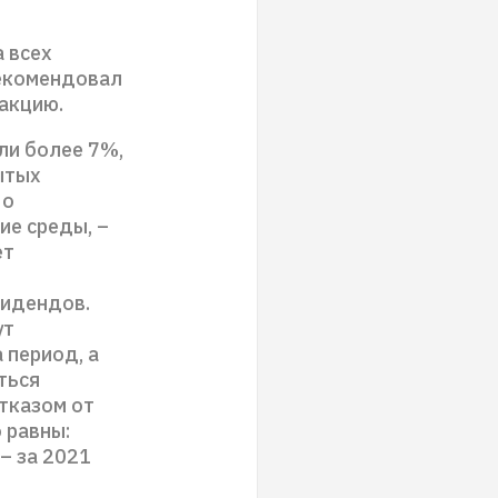
а всех
рекомендовал
 акцию.
ли более 7%,
ытых
 о
ие среды, –
ет
видендов.
ут
 период, а
ться
отказом от
 равны:
 – за 2021