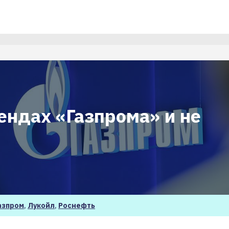
ендах «Газпрома» и не
азпром
,
Лукойл
,
Роснефть