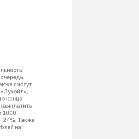
ельность
 очередь,
также смогут
 «Лукойл»,
до конца
бы выплатить
е 1000
– 24%. Также
ублей на