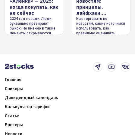
«Аленки» — 2025:
новостям:
когда покупать, как
принципы,
не сейчас
лайфхаки,
инструменты
2024 год позади. Люди
Как торговать по
буквально презирают
новостям, какие источники
рынок. Но именно в такие
использовать, как
моменты открываются
правильно оценивать
долгосрочные
информацию. Также автор
возможности. Обсудим
покажет краткосрочные и
итоги года и стратегию на
среднесрочные
2025-й
торговые стратегии на
новостном потоке
Главная
Спикеры
Дивидендный календарь
Калькулятор тарифов
Статьи
Брокеры
Новости