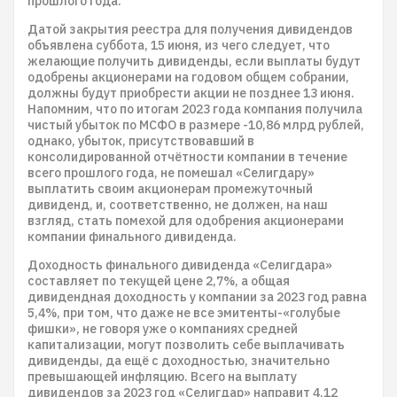
прошлого года.
Датой закрытия реестра для получения дивидендов
объявлена суббота, 15 июня, из чего следует, что
желающие получить дивиденды, если выплаты будут
одобрены акционерами на годовом общем собрании,
должны будут приобрести акции не позднее 13 июня.
Напомним, что по итогам 2023 года компания получила
чистый убыток по МСФО в размере -10,86 млрд рублей,
однако, убыток, присутствовавший в
консолидированной отчётности компании в течение
всего прошлого года, не помешал «Селигдару»
выплатить своим акционерам промежуточный
дивиденд, и, соответственно, не должен, на наш
взгляд, стать помехой для одобрения акционерами
компании финального дивиденда.
Доходность финального дивиденда «Селигдара»
составляет по текущей цене 2,7%, а общая
дивидендная доходность у компании за 2023 год равна
5,4%, при том, что даже не все эмитенты-«голубые
фишки», не говоря уже о компаниях средней
капитализации, могут позволить себе выплачивать
дивиденды, да ещё с доходностью, значительно
превышающей инфляцию. Всего на выплату
дивидендов за 2023 год «Селигдар» направит 4,12