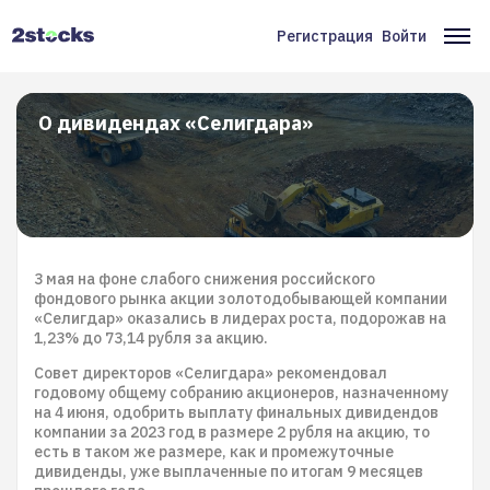
Перейти
к
Регистрация
Войти
Меню
Ос
основному
содержанию
учётной
на
записи
О дивидендах «Селигдара»
пользователя
3 мая на фоне слабого снижения российского
фондового рынка акции золотодобывающей компании
«Селигдар» оказались в лидерах роста, подорожав на
1,23% до 73,14 рубля за акцию.
Совет директоров «Селигдара» рекомендовал
годовому общему собранию акционеров, назначенному
на 4 июня, одобрить выплату финальных дивидендов
компании за 2023 год в размере 2 рубля на акцию, то
есть в таком же размере, как и промежуточные
дивиденды, уже выплаченные по итогам 9 месяцев