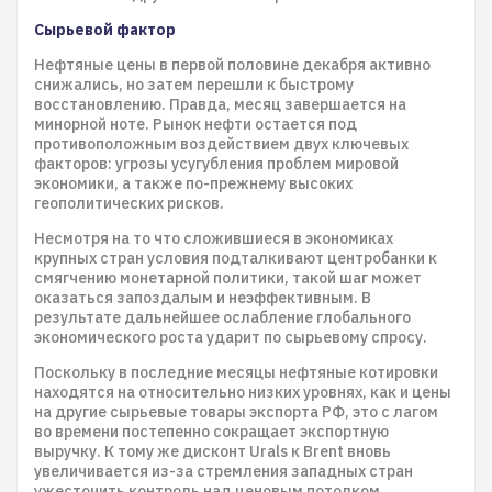
Сырьевой фактор
Нефтяные цены в первой половине декабря активно
снижались, но затем перешли к быстрому
восстановлению. Правда, месяц завершается на
минорной ноте. Рынок нефти остается под
противоположным воздействием двух ключевых
факторов: угрозы усугубления проблем мировой
экономики, а также по-прежнему высоких
геополитических рисков.
Несмотря на то что сложившиеся в экономиках
крупных стран условия подталкивают центробанки к
смягчению монетарной политики, такой шаг может
оказаться запоздалым и неэффективным. В
результате дальнейшее ослабление глобального
экономического роста ударит по сырьевому спросу.
Поскольку в последние месяцы нефтяные котировки
находятся на относительно низких уровнях, как и цены
на другие сырьевые товары экспорта РФ, это с лагом
во времени постепенно сокращает экспортную
выручку. К тому же дисконт Urals к Brent вновь
увеличивается из-за стремления западных стран
ужесточить контроль над ценовым потолком