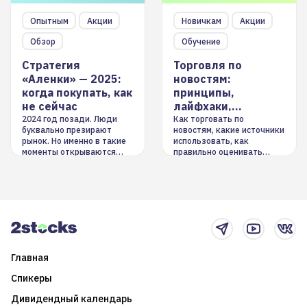
Опытным
Акции
Новичкам
Акции
Обзор
Обучение
Стратегия
Торговля по
«Аленки» — 2025:
новостям:
когда покупать, как
принципы,
не сейчас
лайфхаки,
инструменты
2024 год позади. Люди
Как торговать по
буквально презирают
новостям, какие источники
рынок. Но именно в такие
использовать, как
моменты открываются
правильно оценивать
долгосрочные
информацию. Также автор
возможности. Обсудим
покажет краткосрочные и
итоги года и стратегию на
среднесрочные
2025-й
торговые стратегии на
новостном потоке
Главная
Спикеры
Дивидендный календарь