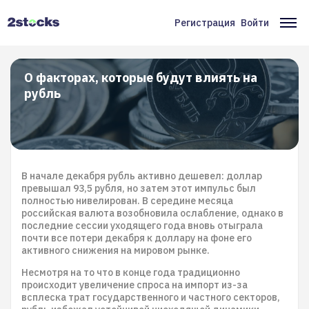
Перейти
к
Регистрация
Войти
Меню
Ос
основному
содержанию
учётной
на
записи
О факторах, которые будут влиять на
рубль
пользователя
В начале декабря рубль активно дешевел: доллар
превышал 93,5 рубля, но затем этот импульс был
полностью нивелирован. В середине месяца
российская валюта возобновила ослабление, однако в
последние сессии уходящего года вновь отыграла
почти все потери декабря к доллару на фоне его
активного снижения на мировом рынке.
Несмотря на то что в конце года традиционно
происходит увеличение спроса на импорт из-за
всплеска трат государственного и частного секторов,