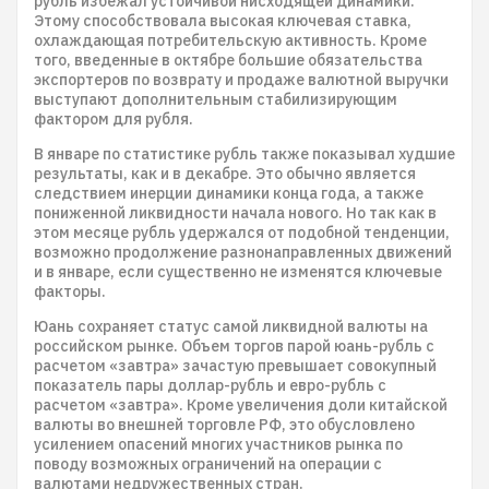
рубль избежал устойчивой нисходящей динамики.
Этому способствовала высокая ключевая ставка,
охлаждающая потребительскую активность. Кроме
того, введенные в октябре большие обязательства
экспортеров по возврату и продаже валютной выручки
выступают дополнительным стабилизирующим
фактором для рубля.
В январе по статистике рубль также показывал худшие
результаты, как и в декабре. Это обычно является
следствием инерции динамики конца года, а также
пониженной ликвидности начала нового. Но так как в
этом месяце рубль удержался от подобной тенденции,
возможно продолжение разнонаправленных движений
и в январе, если существенно не изменятся ключевые
факторы.
Юань сохраняет статус самой ликвидной валюты на
российском рынке. Объем торгов парой юань-рубль с
расчетом «завтра» зачастую превышает совокупный
показатель пары доллар-рубль и евро-рубль с
расчетом «завтра». Кроме увеличения доли китайской
валюты во внешней торговле РФ, это обусловлено
усилением опасений многих участников рынка по
поводу возможных ограничений на операции с
валютами недружественных стран.