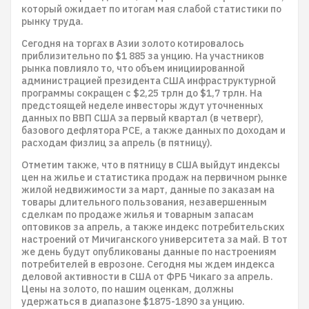
который ожидает по итогам мая слабой статистики по
рынку труда.
Сегодня на торгах в Азии золото котировалось
приблизительно по $1 885 за унцию. На участников
рынка повлияло то, что объем инициированной
администрацией президента США инфраструктурной
программы сокращен с $2,25 трлн до $1,7 трлн. На
предстоящей неделе инвесторы ждут уточненных
данных по ВВП США за первый квартал (в четверг),
базового дефлятора PCE, а также данных по доходам и
расходам физлиц за апрель (в пятницу).
Отметим также, что в пятницу в США выйдут индексы
цен на жилье и статистика продаж на первичном рынке
жилой недвижимости за март, данные по заказам на
товары длительного пользования, незавершенным
сделкам по продаже жилья и товарным запасам
оптовиков за апрель, а также индекс потребительских
настроений от Мичиганского университета за май. В тот
же день будут опубликованы данные по настроениям
потребителей в еврозоне. Сегодня мы ждем индекса
деловой активности в США от ФРБ Чикаго за апрель.
Цены на золото, по нашим оценкам, должны
удержаться в диапазоне $1875-1890 за унцию.