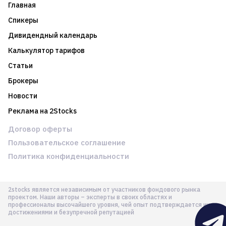
Главная
Спикеры
Дивидендный календарь
Калькулятор тарифов
Статьи
Брокеры
Новости
Реклама на 2Stocks
Договор оферты
Пользовательское соглашение
Политика конфиденциальности
2stocks является независимым от участников фондового рынка
проектом. Наши авторы – эксперты в своих областях и
профессионалы высочайшего уровня, чей опыт подтверждается их
достижениями и безупречной репутацией