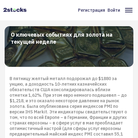
Перейти
к
Регистрация
Войти
Меню
Ос
основному
содержанию
учётной
на
записи
О ключевых событиях для золота на
текущей неделе
пользователя
В пятницу желтый металл подорожал до $1880 за
унцию, а доходность 10-летних казначейских
обязательств США консолидировалась вблизи
отметки 1,62%. При этом евро немного подешевел – до
$1,218, и это оказало некоторое давление на рынок
золота. Была опубликована серия индексов PMI по
версии IHS Markit. Эти индикаторы свидетельствуют о
том, что по всей Европе – в Германии, Франции и других
странах еврозоны – в сфере услуг в мае преобладает
оптимистичный настрой (для сферы услуг еврозоны
предварительный майский индекс PMI составил 55,1