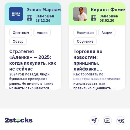
Элвис
Марламов
Кирилл
Фомиче
Завершен
Завершен
28.12.24
08.02.20
Опытным
Акции
Новичкам
Акции
Обзор
Обучение
Стратегия
Торговля по
«Аленки» — 2025:
новостям:
когда покупать, как
принципы,
не сейчас
лайфхаки,
инструменты
2024 год позади. Люди
Как торговать по
буквально презирают
новостям, какие источники
рынок. Но именно в такие
использовать, как
моменты открываются
правильно оценивать
долгосрочные
информацию. Также автор
возможности. Обсудим
покажет краткосрочные и
итоги года и стратегию на
среднесрочные
2025-й
торговые стратегии на
новостном потоке