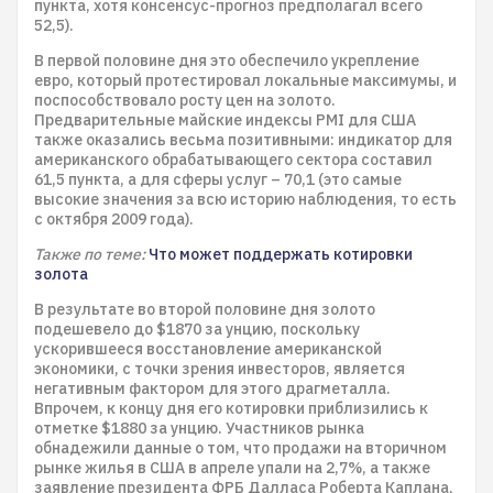
пункта, хотя консенсус-прогноз предполагал всего
52,5).
В первой половине дня это обеспечило укрепление
евро, который протестировал локальные максимумы, и
поспособствовало росту цен на золото.
Предварительные майские индексы PMI для США
также оказались весьма позитивными: индикатор для
американского обрабатывающего сектора составил
61,5 пункта, а для сферы услуг – 70,1 (это самые
высокие значения за всю историю наблюдения, то есть
с октября 2009 года).
Также по теме:
Что может поддержать котировки
золота
В результате во второй половине дня золото
подешевело до $1870 за унцию, поскольку
ускорившееся восстановление американской
экономики, с точки зрения инвесторов, является
негативным фактором для этого драгметалла.
Впрочем, к концу дня его котировки приблизились к
отметке $1880 за унцию. Участников рынка
обнадежили данные о том, что продажи на вторичном
рынке жилья в США в апреле упали на 2,7%, а также
заявление президента ФРБ Далласа Роберта Каплана,