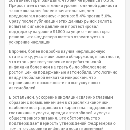
хотя инвесторы ожидали, что они не превысят 0,5%.
Прирост цен относительно уровня годичной давности
также оказался более значительным, чем
предполагал консенсус-прогноз: 5,4% против 5,0%.
Сразу после публикации этих данных рынок золота
испытал сильное давление и протестировал
поддержку на уровне $1800 за унцию – инвесторы
решили, что Федрезерв жестко отреагирует на
ускорение инфляции.
Впрочем, более подробно изучив инфляционную
статистику, участники рынка обнаружили, в частности,
что столь резкое ускорение потребительской
инфляции более чем на треть было обусловлено
ростом цен на подержанные автомобили. Это логично
ввиду глобальной нехватки микросхем, что
ограничивает возможности по выпуску новых
автомобилей.
В остальном, ускорение инфляции связано главным
образом с повышением цен в отраслях экономики,
наиболее пострадавших от карантина: подорожали
гостиничные услуги, аренда автомобилей и услуги
общественного питания. Это обстоятельство
подтверждает верность утверждений Федрезерва о
том, что ускорение инфляции носит временный