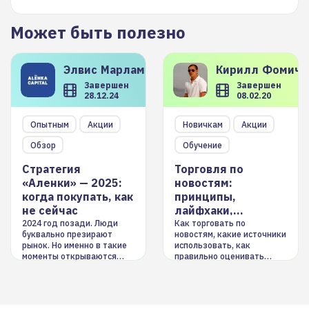
Может быть полезно
Элвис
Марламов
Кирилл
Фомиче
Завершен
Завершен
28.12.24
08.02.20
Опытным
Акции
Новичкам
Акции
Обзор
Обучение
Стратегия
Торговля по
«Аленки» — 2025:
новостям:
когда покупать, как
принципы,
не сейчас
лайфхаки,
инструменты
2024 год позади. Люди
Как торговать по
буквально презирают
новостям, какие источники
рынок. Но именно в такие
использовать, как
моменты открываются
правильно оценивать
долгосрочные
информацию. Также автор
возможности. Обсудим
покажет краткосрочные и
итоги года и стратегию на
среднесрочные
2025-й
торговые стратегии на