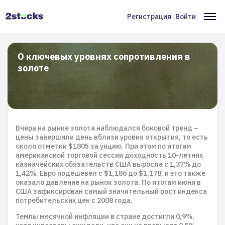
Перейти
к
Регистрация
Войти
Меню
Ос
основному
содержанию
учётной
на
записи
О ключевых уровнях сопротивления в
золоте
пользователя
Вчера на рынке золота наблюдался боковой тренд –
цены завершили день вблизи уровня открытия, то есть
около отметки $1805 за унцию. При этом по итогам
американской торговой сессии доходность 10-летних
казначейских обязательств США выросла с 1,37% до
1,42%. Евро подешевел с $1,186 до $1,178, и это также
оказало давление на рынок золота. По итогам июня в
США зафиксирован самый значительный рост индекса
потребительских цен с 2008 года.
Темпы месячной инфляции в стране достигли 0,9%,