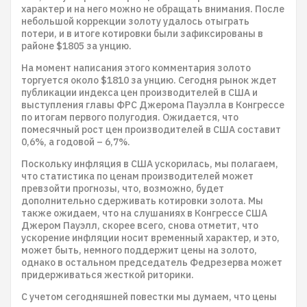
характер и на него можно не обращать внимания. После
небольшой коррекции золоту удалось отыграть
потери, и в итоге котировки были зафиксированы в
районе $1805 за унцию.
На момент написания этого комментария золото
торгуется около $1810 за унцию. Сегодня рынок ждет
публикации индекса цен производителей в США и
выступления главы ФРС Джерома Пауэлла в Конгрессе
по итогам первого полугодия. Ожидается, что
помесячный рост цен производителей в США составит
0,6%, а годовой – 6,7%.
Поскольку инфляция в США ускорилась, мы полагаем,
что статистика по ценам производителей может
превзойти прогнозы, что, возможно, будет
дополнительно сдерживать котировки золота. Мы
также ожидаем, что на слушаниях в Конгрессе США
Джером Пауэлл, скорее всего, снова отметит, что
ускорение инфляции носит временный характер, и это,
может быть, немного поддержит цены на золото,
однако в остальном председатель Федрезерва может
придерживаться жесткой риторики.
С учетом сегодняшней повестки мы думаем, что цены