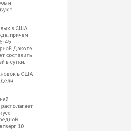
ров и
твуют
овых в США
ода, причем
35-45
верной Дакоте
ет составить
й в сутки.
ановок в США
едели
дней
 располагает
кусе
ередной
етверг 10