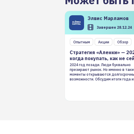
Может быть 
Элвис
Марламов
Завершен 28.12.24
Опытным
Акции
Обзор
Стратегия «Аленки» — 20
когда покупать, как не се
2024 год позади. Люди буквально
презирают рынок. Но именно в таки
моменты открываются долгосрочн
возможности. Обсудим итоги года и
стратегию на 2025-й