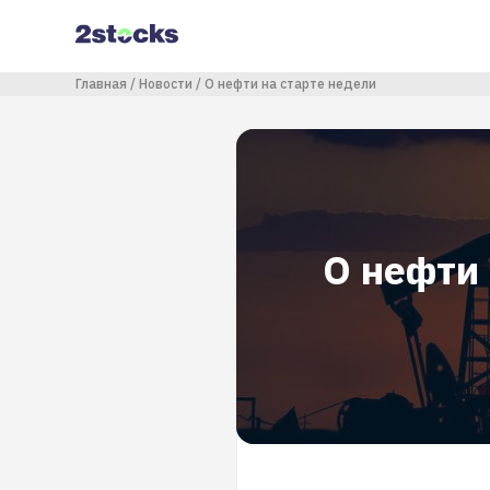
Перейти
к
основному
содержанию
Строка навигации
Главная
Новости
О нефти на старте недели
О нефти 