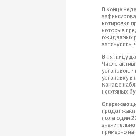
В конце нед
зафиксирова
котировки п
которые пре
ожидаемых ра
затянулись,
В пятницу д
Число актив
установок. 
установку в 
Канаде набл
нефтяных бу
Опережающие
продолжают р
полугодии 2
значительно 
примерно на