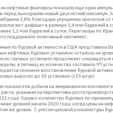
ели нефтяные фьючерсы показали еще один импульс
в перед выходными новый двухлетний максимум. З
рибавили 3,8% благодаря улучшению прогнозов от
дполагают дефицит в размере 1,4 млн баррелей в с
нее 1,2 млн баррелей в сутки. Переговоры по Ира
 что поддержало позитивный сентимент.
анные по буровой активности в США представила Ba
ных нефтяных буровых установок осталось на уров
Число газовых установок продолжает сокращаться 
неделю, в пятницу их количество составило 97 устн
юдается сезонное восстановление буровой активно
ровых выросло до 43 установок (+15 штук)
 показатели добычи на американском континенте
асти, указывая на перспективы роста производств
021 года. Однако количество буровых по-прежнем
ниже уровней начала 2020 года, когда цены на не
 том же уровне. С учетом ценовой конъюнктуры бу