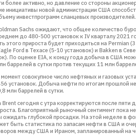
и более активно, но давление со стороны акционе
ие инициативы новой администрации США способс
бъему инвестпрограмм сланцевых производителей.
oldman Sachs ожидают, что общее количество бур
реднем до 480-500 установок к IV кварталу 2021 г
ь этого прироста будет приходиться на Permian (
Eagle Ford в Техасе (5-10 установок) и Bakken в Се
ок). По оценке EIA, к концу года добыча в США мож
лн баррелей в сутки против текущих 11 млн барреле
 момент совокупное число нефтяных и газовых уст
456 установок. Добыча нефти по итогам прошлой н
,8 млн баррелей в сутки.
Brent сегодня с утра корректируются после пяти 
 роста. Благоприятный рыночный сентимент пока не
ы ожидать глубокой просадки. На этой неделе в фо
жет быть статистика по запасам нефти в США и оч
оворов между США и Ираном, запланированный на ч