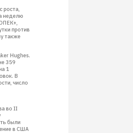
 роста,
а неделю
 ОПЕК+,
утки против
ну также
ker Hughes.
не 359
на 1
овок. В
сти, число
а во II
у
фть были
рение в США