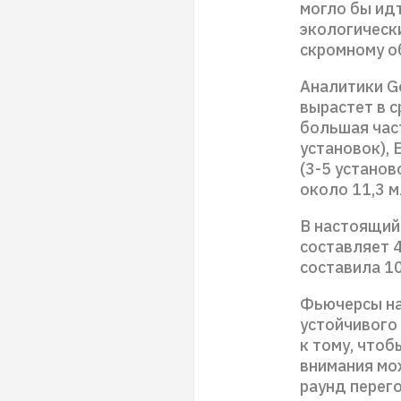
могло бы идт
экологическ
скромному о
Аналитики G
вырастет в с
большая част
установок), 
(3-5 установ
около 11,3 м
В настоящий
составляет 
составила 10
Фьючерсы на 
устойчивого
к тому, чтоб
внимания мо
раунд перег