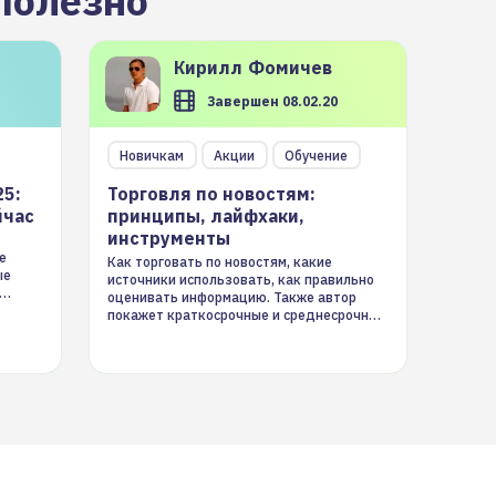
полезно
Кирилл
Фомичев
Завершен 08.02.20
Новичкам
Акции
Обучение
25:
Торговля по новостям:
йчас
принципы, лайфхаки,
инструменты
е
Как торговать по новостям, какие
ые
источники использовать, как правильно
оценивать информацию. Также автор
покажет краткосрочные и среднесрочные
торговые стратегии на новостном потоке