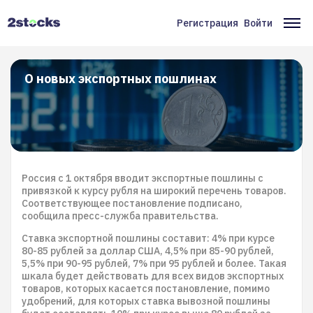
Перейти
к
Регистрация
Войти
Меню
Ос
основному
содержанию
учётной
на
записи
О новых экспортных пошлинах
пользователя
Россия с 1 октября вводит экспортные пошлины с
привязкой к курсу рубля на широкий перечень товаров.
Соответствующее постановление подписано,
сообщила пресс-служба правительства.
Ставка экспортной пошлины составит: 4% при курсе
80-85 рублей за доллар США, 4,5% при 85-90 рублей,
5,5% при 90-95 рублей, 7% при 95 рублей и более. Такая
шкала будет действовать для всех видов экспортных
товаров, которых касается постановление, помимо
удобрений, для которых ставка вывозной пошлины