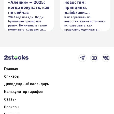
«Аленки» — 2025:
новостям:
когда покупать, как
принципы,
не сейчас
лайфхаки,
инструменты
2024 год позади. Люди
Как торговать по
буквально презирают
новостям, какие источники
рынок. Но именно в такие
использовать, как
моменты открываются
правильно оценивать
долгосрочные
информацию. Также автор
возможности. Обсудим
покажет краткосрочные и
итоги года и стратегию на
среднесрочные
2025-й
торговые стратегии на
новостном потоке
Главная
Спикеры
Дивидендный календарь
Калькулятор тарифов
Статьи
Брокеры