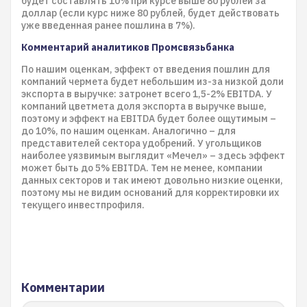
будет составлять 10% при курсе выше 80 рублей за
доллар (если курс ниже 80 рублей, будет действовать
уже введенная ранее пошлина в 7%).
Комментарий аналитиков Промсвязьбанка
По нашим оценкам, эффект от введения пошлин для
компаний чермета будет небольшим из-за низкой доли
экспорта в выручке: затронет всего 1,5-2% EBITDA. У
компаний цветмета доля экспорта в выручке выше,
поэтому и эффект на EBITDA будет более ощутимым –
до 10%, по нашим оценкам. Аналогично – для
представителей сектора удобрений. У угольщиков
наиболее уязвимым выглядит «Мечел» – здесь эффект
может быть до 5% EBITDA. Тем не менее, компании
данных секторов и так имеют довольно низкие оценки,
поэтому мы не видим оснований для корректировки их
текущего инвестпрофиля.
Комментарии