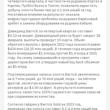
четвертого квартала, в частности на рудниках Кортез и
Карлин, Пуэбло Вьехо и Тонгон, позволили нарастить
добычу золота более чем до 4,1 млн унций за год.
Негативное влияние на результат оказали
инфраструктурные проблемы на руднике Бирюзовый
хребет и замена оборудования на руднике Кибали.
Дивиденд Barrick за четвертый квартал составит
$0,10 на акцию. Дивидендный реестр будет закрыт 28
февраля, выплаты проведут 15 марта. Объем
обратного выкупа с февраля 2022 года оказался равен
$424 млн (24,25 млн акций). В течение года акционерам
было возвращено $1,6 млрд против $1,4 млрд в 2021
году. На смену завершившейся программе совет
директоров Barrick утвердил новый buy back объемом
до $1 млрд.
Подтвержденные запасы золота Barrick увеличились
на 6,7 млн унций, до 76 млн унций, меди – на 640 млн
фунтов, несмотря на повышение годовой цены
резервов до $3,00 за фунт. В результате компании
удалось заместить 103% годового истощения запасов
при сохранении их качества.
Согласно гайденсу Barrick Gold на 2023 год,
производство золота составит 4,2-4,6 млн унций при