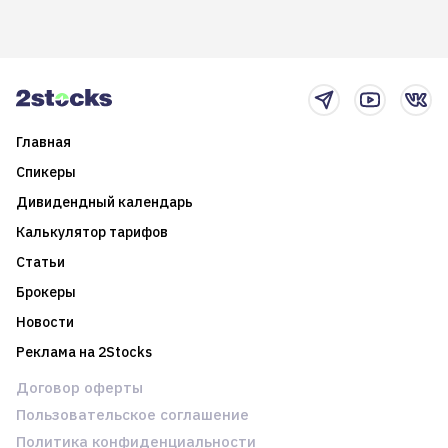
долгосрочные
информацию. Также автор
возможности. Обсудим
покажет краткосрочные и
итоги года и стратегию на
среднесрочные
2025-й
торговые стратегии на
новостном потоке
Главная
Спикеры
Дивидендный календарь
Калькулятор тарифов
Статьи
Брокеры
Новости
Реклама на 2Stocks
Договор оферты
Пользовательское соглашение
Политика конфиденциальности