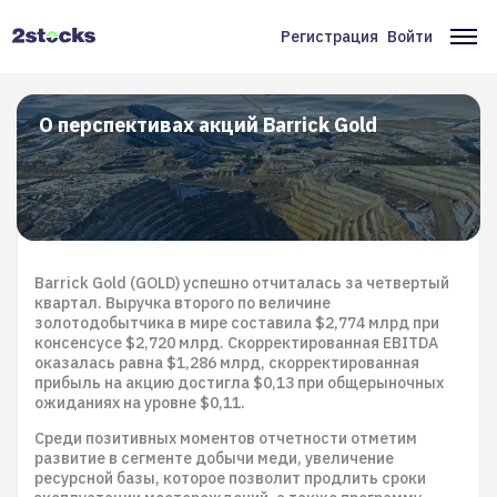
Перейти
к
Регистрация
Войти
Меню
Ос
основному
содержанию
учётной
на
записи
О перспективах акций Barrick Gold
пользователя
Barrick Gold (GOLD) успешно отчиталась за четвертый
квартал. Выручка второго по величине
золотодобытчика в мире составила $2,774 млрд при
консенсусе $2,720 млрд. Скорректированная EBITDA
оказалась равна $1,286 млрд, скорректированная
прибыль на акцию достигла $0,13 при общерыночных
ожиданиях на уровне $0,11.
Среди позитивных моментов отчетности отметим
развитие в сегменте добычи меди, увеличение
ресурсной базы, которое позволит продлить сроки