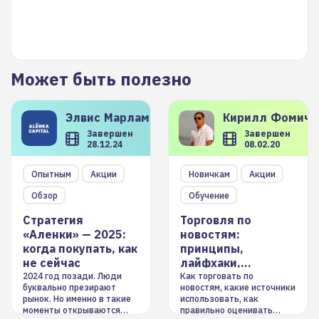
Может быть полезно
Элвис
Марламов
Кирилл
Фомиче
Завершен
Завершен
28.12.24
08.02.20
Опытным
Акции
Новичкам
Акции
Обзор
Обучение
Стратегия
Торговля по
«Аленки» — 2025:
новостям:
когда покупать, как
принципы,
не сейчас
лайфхаки,
инструменты
2024 год позади. Люди
Как торговать по
буквально презирают
новостям, какие источники
рынок. Но именно в такие
использовать, как
моменты открываются
правильно оценивать