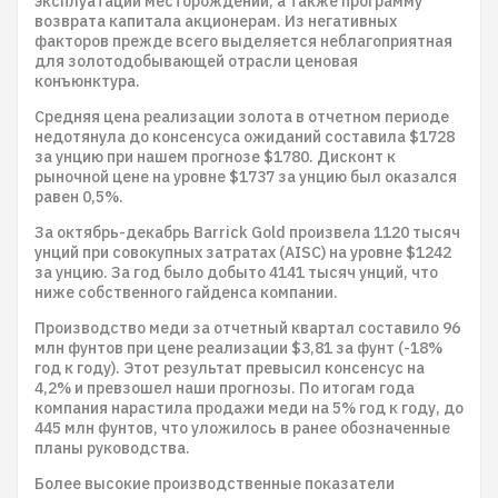
эксплуатации месторождений, а также программу
возврата капитала акционерам. Из негативных
факторов прежде всего выделяется неблагоприятная
для золотодобывающей отрасли ценовая
конъюнктура.
Средняя цена реализации золота в отчетном периоде
недотянула до консенсуса ожиданий составила $1728
за унцию при нашем прогнозе $1780. Дисконт к
рыночной цене на уровне $1737 за унцию был оказался
равен 0,5%.
За октябрь-декабрь Barrick Gold произвела 1120 тысяч
унций при совокупных затратах (AISC) на уровне $1242
за унцию. За год было добыто 4141 тысяч унций, что
ниже собственного гайденса компании.
Производство меди за отчетный квартал составило 96
млн фунтов при цене реализации $3,81 за фунт (-18%
год к году). Этот результат превысил консенсус на
4,2% и превзошел наши прогнозы. По итогам года
компания нарастила продажи меди на 5% год к году, до
445 млн фунтов, что уложилось в ранее обозначенные
планы руководства.
Более высокие производственные показатели