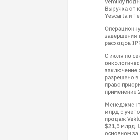
Vemlidy под
Выручка от к
Yescarta и Te
Операционну
завершения т
расходов IP
С июля по се
онкологичес
заключение 
разрешено в 
право приор
применение 
Менеджмент 
млрд с учето
продаж Veklu
$21,5 млрд. 
основном за 