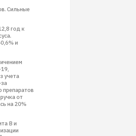
ов. Сильные
2,8 год к
суса.
50,6% и
личением
-19,
з учета
-за
ю препаратов
ыручка от
ась на 20%
та B и
лизации