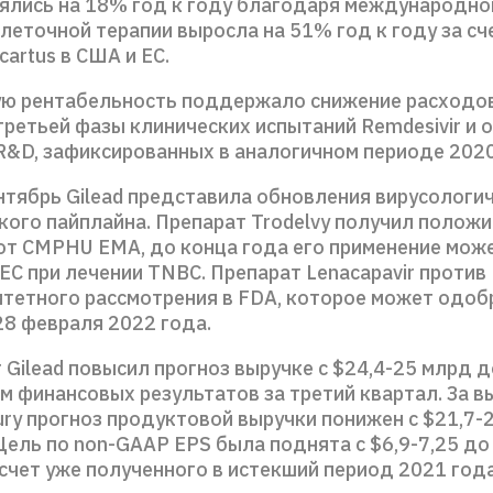
нялись на 18% год к году благодаря международной
леточной терапии выросла на 51% год к году за с
cartus в США и ЕС.
ю рентабельность поддержало снижение расходо
ретьей фазы клинических испытаний Remdesivir и 
R&D, зафиксированных в аналогичном периоде 2020
нтябрь Gilead представила обновления вирусологи
кого пайплайна. Препарат Trodelvy получил полож
от CMPHU EMA, до конца года его применение мож
ЕС при лечении TNBC. Препарат Lenacapavir против
итетного рассмотрения в FDA, которое может одоб
28 февраля 2022 года.
Gilead повысил прогноз выручке с $24,4-25 млрд д
м финансовых результатов за третий квартал. За 
ry прогноз продуктовой выручки понижен с $21,7-
Цель по non-GAAP EPS была поднята с $6,9-7,25 до $
счет уже полученного в истекший период 2021 года