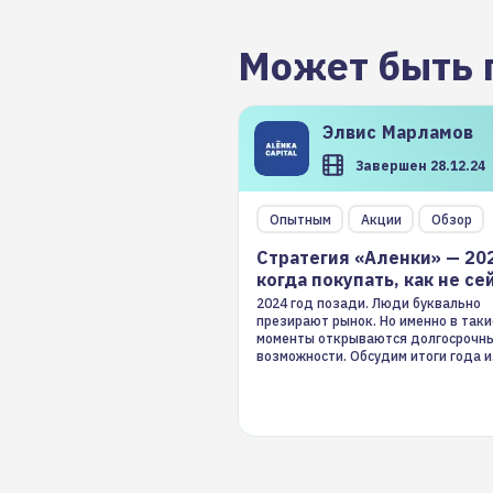
Может быть 
Элвис
Марламов
Завершен 28.12.24
Опытным
Акции
Обзор
Стратегия «Аленки» — 20
когда покупать, как не се
2024 год позади. Люди буквально
презирают рынок. Но именно в таки
моменты открываются долгосрочн
возможности. Обсудим итоги года и
стратегию на 2025-й