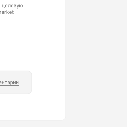
м целевую
market
ентарии