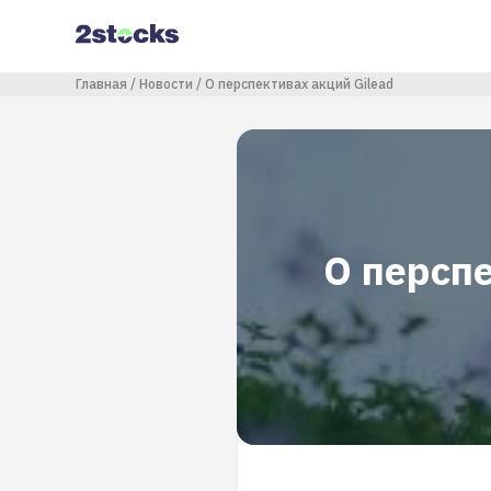
Перейти
к
основному
содержанию
Строка навигации
Главная
Новости
О перспективах акций Gilead
О перспе