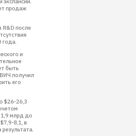
 экспансии.
чет продаж
в R&D после
отсутствия
 года.
ческого и
ительное
ет быть
 ВИЧ получил
рить его
о $26-26,3
вычетом
21,9 млрд до
7,9-8,1, в
 результата.