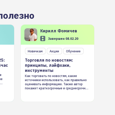
полезно
Кирилл
Фомичев
Завершен 08.02.20
Новичкам
Акции
Обучение
25:
Торговля по новостям:
йчас
принципы, лайфхаки,
инструменты
е
Как торговать по новостям, какие
ые
источники использовать, как правильно
оценивать информацию. Также автор
покажет краткосрочные и среднесрочные
торговые стратегии на новостном потоке