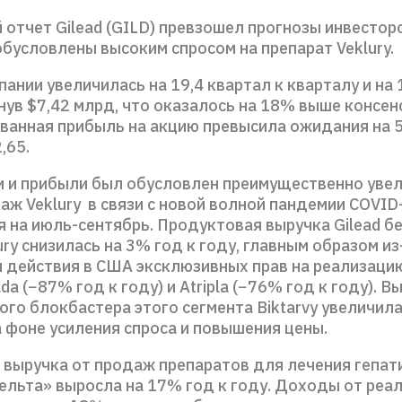
отчет Gilead (GILD) превзошел прогнозы инвестор
обусловлены высоким спросом на препарат Veklury.
ании увеличилась на 19,4 квартал к кварталу и на 1
нув $7,42 млрд, что оказалось на 18% выше консен
ванная прибыль на акцию превысила ожидания на 
,65.
и и прибыли был обусловлен преимущественно уве
ж Veklury в связи с новой волной пандемии COVID
 на июль-сентябрь. Продуктовая выручка Gilead бе
ry снизилась на 3% год к году, главным образом из
 действия в США эксклюзивных прав на реализаци
da (−87% год к году) и Atripla (−76% год к году). В
го блокбастера этого сегмента Biktarvy увеличил
а фоне усиления спроса и повышения цены.
 выручка от продаж препаратов для лечения гепати
ельта» выросла на 17% год к году. Доходы от реа