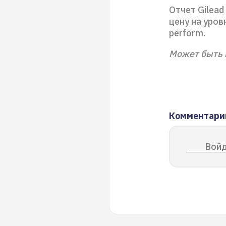
Отчет Gilea
цену на уров
perform.
Может быть 
Комментари
Войд