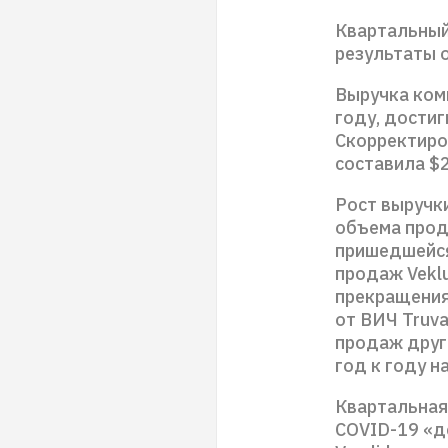
Квартальный 
результаты 
Выручка комп
году, достиг
Скорректиро
составила $2
Рост выручк
объема прода
пришедшейся
продаж Veklu
прекращения
от ВИЧ Truva
продаж друго
год к году н
Квартальная
COVID-19 «д