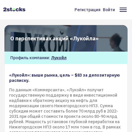
Перейти
к
Регистрация
Войти
Меню
Ос
основному
содержанию
учётной
на
записи
О перспективах акций «Лукойла»
пользователя
Профиль компании:
Лукойл
«Лукойл»: выше рынка, цель – $83 за депозитарную
расписку.
По данным «Коммерсанта», «Лукойл» получит
государственную поддержку в виде инвестиционной
надбавки к обратному акцизу на нефть для
модернизации своего Нижегородского НПЗ. Сумма
субсидии может составить более 70 млрд руб в 2022-
2031 при общей стоимости проекта около 80-90 млрд
рублей. Мощность установок глубокой переработки на
Нижегородском НПЗ около 17 млн тонн в год. В рамках