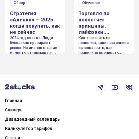
Обзор
Обучение
Стратегия
Торговля по
«Аленки» — 2025:
новостям:
когда покупать, как
принципы,
не сейчас
лайфхаки,
инструменты
2024 год позади. Люди
Как торговать по
буквально презирают
новостям, какие источники
рынок. Но именно в такие
использовать, как
моменты открываются
правильно оценивать
долгосрочные
информацию. Также автор
возможности. Обсудим
покажет краткосрочные и
итоги года и стратегию на
среднесрочные
2025-й
торговые стратегии на
новостном потоке
Главная
Спикеры
Дивидендный календарь
Калькулятор тарифов
Статьи