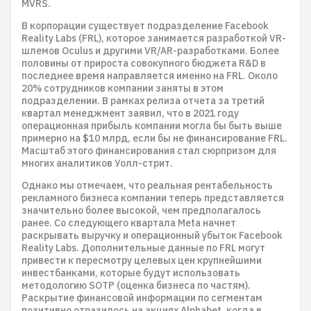
MVRS.
В корпорации существует подразделение Facebook
Reality Labs (FRL), которое занимается разработкой VR-
шлемов Oculus и другими VR/AR-разработками. Более
половины от прироста совокупного бюджета R&D в
последнее время направляется именно на FRL. Около
20% сотрудников компании заняты в этом
подразделении. В рамках релиза отчета за третий
квартал менеджмент заявил, что в 2021 году
операционная прибыль компании могла бы быть выше
примерно на $10 млрд, если бы не финансирование FRL.
Масштаб этого финансирования стал сюрпризом для
многих аналитиков Уолл-стрит.
Однако мы отмечаем, что реальная рентабельность
рекламного бизнеса компании теперь представляется
значительно более высокой, чем предполагалось
ранее. Со следующего квартала Meta начнет
раскрывать выручку и операционный убыток Facebook
Reality Labs. Дополнительные данные по FRL могут
привести к пересмотру целевых цен крупнейшими
инвестбанками, которые будут использовать
методологию SOTP (оценка бизнеса по частям).
Раскрытие финансовой информации по сегментам
позитивно отразилось на акциях Alphabet, когда в