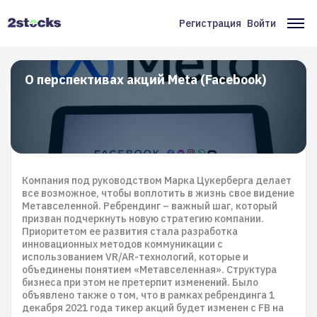
Перейти
к
Регистрация
Войти
Меню
Ос
основному
содержанию
учётной
на
записи
О перспективах акций Meta (Facebook)
пользователя
Компания под руководством Марка Цукерберга делает
все возможное, чтобы воплотить в жизнь свое видение
Метавселенной. Ребрендинг – важный шаг, который
призван подчеркнуть новую стратегию компании.
Приоритетом ее развития стала разработка
инновационных методов коммуникации с
использованием VR/AR-технологий, которые и
объединены понятием «Mетавселенная». Структура
бизнеса при этом не претерпит изменений. Было
объявлено также о том, что в рамках ребрендинга 1
декабря 2021 года тикер акций будет изменен с FB на