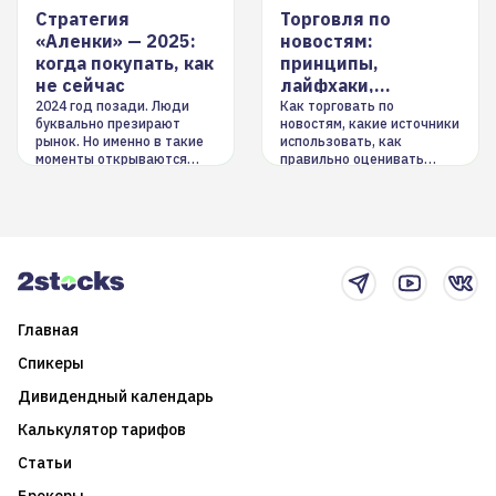
Стратегия
Торговля по
«Аленки» — 2025:
новостям:
когда покупать, как
принципы,
не сейчас
лайфхаки,
инструменты
2024 год позади. Люди
Как торговать по
буквально презирают
новостям, какие источники
рынок. Но именно в такие
использовать, как
моменты открываются
правильно оценивать
долгосрочные
информацию. Также автор
возможности. Обсудим
покажет краткосрочные и
итоги года и стратегию на
среднесрочные
2025-й
торговые стратегии на
новостном потоке
Главная
Спикеры
Дивидендный календарь
Калькулятор тарифов
Статьи