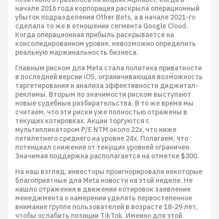
начале 2016 года корпорация раскрыла операционный
убыток подразделения Other Bets, а в начале 2021-го
сделала то же в отношении сегмента Google Cloud.
Когда операционная прибыль раскрывается на
консолидированном уровне, невозможно определить
реальную маржинальность бизнеса.
Главным риском для Meta стала политика приватности
в последней версии iOS, ограничивающая возможность
таргетирования и анализа эффективности диджитал-
рекламы. Вторым по значимости риском выступают
новые судебные разбирательства. В то же время мы
считаем, что эти риски уже полностью отражены в
текущих котировках. Акции торгуются с
мультипликатором P/E NTM около 22х, что ниже
пятилетнего среднего на уровне 24х. Полагаем, что
потенциал снижения от текущих уровней ограничен.
Значимая поддержка располагается на отметке $300.
На наш взгляд, инвесторы проигнорировали некоторые
благоприятные для Meta новости на этой неделе. Не
нашло отражения в движении котировок заявление
менеджмента о намерении уделять первостепенное
внимание группе пользователей в возрасте 18-29 лет,
чтобы ослабить позиции TikTok. Именно для этой