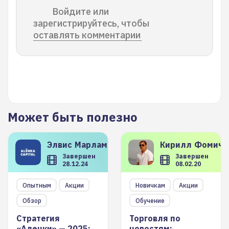
Войдите или
зарегистрируйтесь, чтобы
оставлять комментарии
Может быть полезно
Элвис
Марламов
Кирилл
Фомиче
Завершен
Завершен
28.12.24
08.02.20
Опытным
Акции
Новичкам
Акции
Обзор
Обучение
Стратегия
Торговля по
«Аленки» — 2025:
новостям: