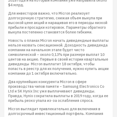
2018 года и на который компания уже направила около
$4 млрд.
Для инвесторов важно, что Micron реализует
долгосрочную стратегию, снижая объем выкупа при
высокой цене акций и наращивая его в периоды низкой
прибыли и просадки котировок. Параметры обратного
выкупа постепенно становятся более гибкими.
Новость о планах Micron начать дивидендные выплаты
нельзя назвать сенсационной. Доходность дивиденда
компании на начальном этапе будет чисто
символической – около 0,13% при размере выплат 10
центов на акцию. Первые в своей истории квартальные
дивиденды Micron выплатит 18 октября, чтобы
попасть в реестр для их получения, нужно купить акции
компании до 1 октября включительно.
Два крупнейших конкурента Micron в сфере
производства чипов памяти – Samsung Electronics Co
Ltd и SK Hynix Inc уже выплачивают дивиденды.
Правда, Hynix сократила выплаты в 2019 году, когда ее
прибыль резко упала из-за ослабления спроса.
Micron выглядит привлекательно для включения в
долгосрочный инвестиционный портфель. Компания