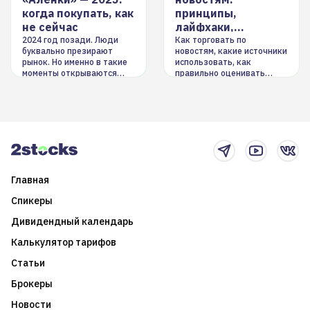
когда покупать, как
принципы,
не сейчас
лайфхаки,
инструменты
2024 год позади. Люди
Как торговать по
буквально презирают
новостям, какие источники
рынок. Но именно в такие
использовать, как
моменты открываются
правильно оценивать
долгосрочные
информацию. Также автор
возможности. Обсудим
покажет краткосрочные и
итоги года и стратегию на
среднесрочные
2025-й
торговые стратегии на
новостном потоке
Главная
Спикеры
Дивидендный календарь
Калькулятор тарифов
Статьи
Брокеры
Новости