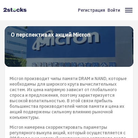
Перейти
к
Регистрация
Войти
Меню
Ос
основному
содержанию
учётной
на
записи
О перспективах акций Micron
пользователя
Micron производит чипы памяти DRAM и NAND, которые
необходимы для широкого круга вычислительных
систем. Их цена напрямую зависит от глобального
спроса и предложения, поэтому характеризуется
высокой волатильностью. В этой связи прибыль
большинства производителей чипов памяти и цена их
акций подвержены сильному влиянию рыночной
конъюнктуры.
Micron намерена скорректировать параметры
регулярного выкупа акций, который осуществляется с