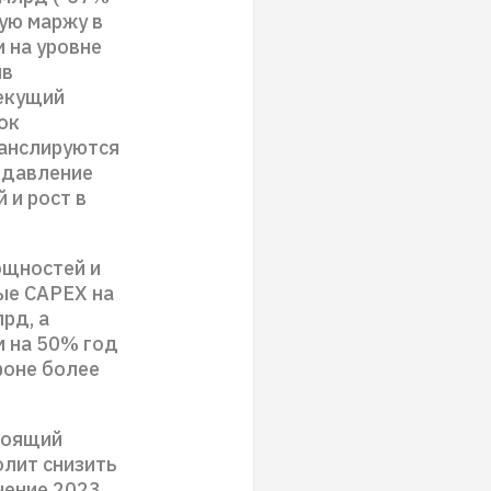
ую маржу в
 на уровне
ив
екущий
ок
ранслируются
 давление
 и рост в
ощностей и
ые CAPEX на
рд, а
 на 50% год
фоне более
тоящий
олит снизить
чение 2023