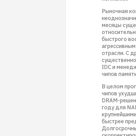
Рыночная ко
неоднозначно
месяцы суще
относительн
быстрого во
агрессивным
отрасли. С д
существенно
IDC и менед
чипов памяти
В целом про
чипов ухудши
DRAM-решени
году для NA
крупнейшими
быстрее пре
Долгосрочны
скорректиро