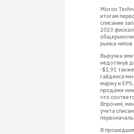
Micron Tech
итогам перв
списание за
2023 фискаль
общерыночны
рынка чипов
Выручка эмит
недотянув до
-$1,91 также
гайденса ме
маржу и EPS,
продажи ниж
что соответс
Впрочем, ме
учета списа
первоначальн
В прошедшем