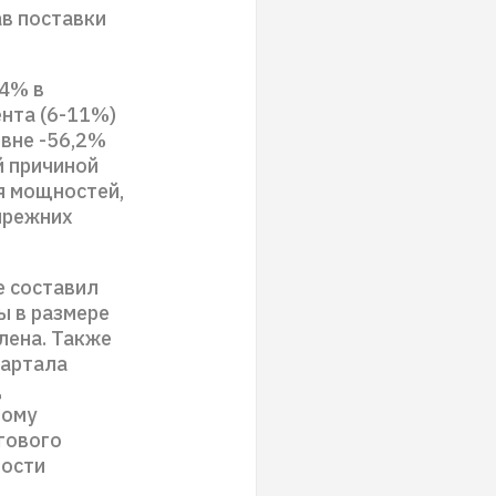
ав поставки
,4% в
нта (6-11%)
овне -56,2%
й причиной
я мощностей,
прежних
е составил
ы в размере
лена. Также
вартала
д
ному
гового
кости