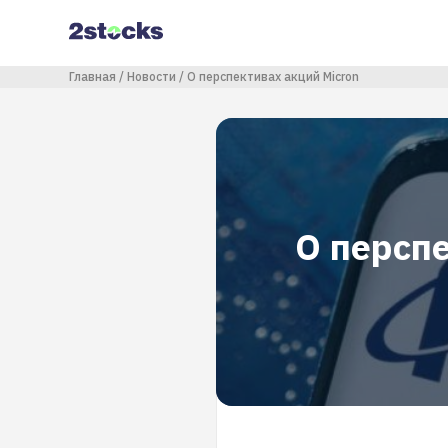
Перейти
к
основному
содержанию
Строка навигации
Главная
Новости
О перспективах акций Micron
О перспе