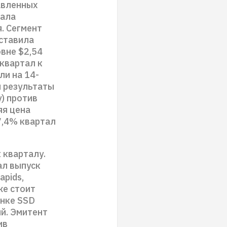
авленных
тала
. Сегмент
ставила
овне $2,54
 квартал к
ли на 14-
л результаты
) против
яя цена
7,4% квартал
 кварталу.
ал выпуск
apids,
же стоит
ынке SSD
й. Эмитент
ив