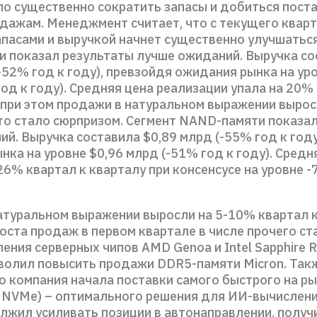
ло существенно сократить запасы и добиться пост
одажам. Менеджмент считает, что с текущего квар
апасами и выручкой начнет существенно улучшаться
 показал результаты лучше ожиданий. Выручка со
-52% год к году), превзойдя ожидания рынка на ур
од к году). Средняя цена реализации упала на 20%
 при этом продажи в натуральном выражении вырос
что стало сюрпризом. Сегмент NAND-памяти показа
й. Выручка составила $0,89 млрд (-55% год к году
нка на уровне $0,96 млрд (-51% год к году). Средн
26% квартал к кварталу при консенсусе на уровне -
натуральном выражении выросли на 5-10% квартал к
оста продаж в первом квартале в числе прочего ст
ения серверных чипов AMD Genoa и Intel Sapphire R
волил повысить продажи DDR5-памяти Micron. Так
о компания начала поставки самого быстрого на р
0 NVMe) – оптимального решения для ИИ-вычислени
лжил усиливать позиции в автонаправлении, получ