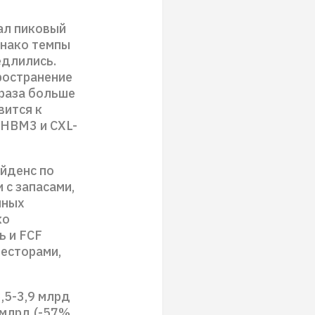
ал пиковый
днако темпы
едлились.
ространение
 раза больше
вится к
 HBM3 и CXL-
айденс по
 с запасами,
нных
ко
ь и FCF
весторами,
,5-3,9 млрд
 млрд (-57%