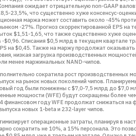
. Компания ожидает отрицательную non-GAAP валов
8,5-23,5%, что существенно хуже консенсус-оценки
ационная маржа может составить около -45% прот
ынком -27%. Прогноз скорректированной EPS на т
ыток $1,51-1,65, что также существенно хуже оцен
 -$0,96. Списания $0,5 млрд в текущем квартале т
EPS на $0,45. Также на маржу продолжат оказывать
вия, низкая загрузка производственных мощностей
ли менее маржинальных NAND-чипов.
полнительно сократила рост производственных м
ыпуск на рынок новых поколений чипов. Планируем
вый год были понижены с $7,0-7,5 млрд до $7,0 мл
енные мощности (WFE) будут сокращены более чем
024 финансовом году WFE продолжат снижаться на 
ыпуска новых 1-beta и 232-layer чипов.
тимизирует операционные затраты, планируя в нас
рно сократить не 10%, а 15% персонала. Это позв
е $0,85 млрд уже в третьем квартале. Однако в те