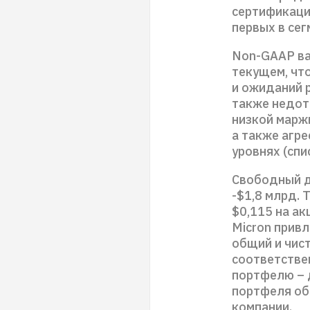
сертификацию
первых в сег
Non-GAAP ва
текущем, чт
и ожиданий 
также недот
низкой марж
а также агр
уровнях (спи
Свободный д
-$1,8 млрд.
$0,115 на а
Micron привл
общий и чист
соответстве
портфелю – 
портфеля об
компании.