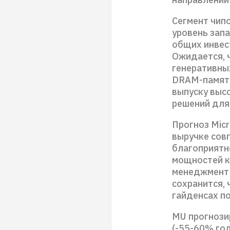
Сегмент чип
уровень зап
общих инвес
Ожидается, 
генеративны
DRAM-памяти
выпуску выс
решений для
Прогноз Micr
выручке совп
благоприятн
мощностей к
менеджмент 
сохранится, 
гайденсах по
MU прогнозир
(-55-60% год