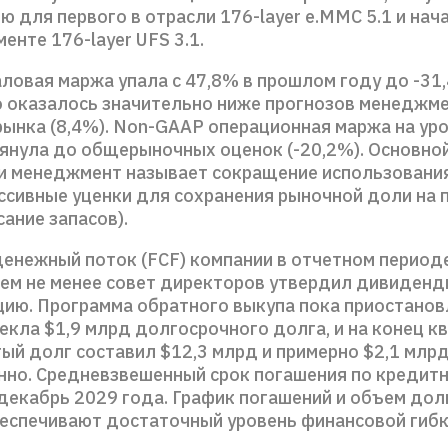
 для первого в отрасли 176-layer e.MMC 5.1 и нач
менте 176-layer UFS 3.1.
ловая маржа упала с 47,8% в прошлом году до -31
о оказалось значительно ниже прогнозов менеджме
рынка (8,4%). Non-GAAP операционная маржа на ур
янула до общерыночных оценок (-20,2%). Основно
и менеджмент называет сокращение использовани
ессивные уценки для сохранения рыночной доли на 
сание запасов).
енежный поток (FCF) компании в отчетном период
 Тем не менее совет директоров утвердил дивиденд
кцию. Программа обратного выкупа пока приостанов
екла $1,9 млрд долгосрочного долга, и на конец к
ый долг составил $12,3 млрд и примерно $2,1 млр
нно. Средневзвешенный срок погашения по кредит
декабрь 2029 года. График погашений и объем дол
еспечивают достаточный уровень финансовой гиб