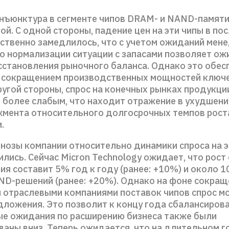
нъюнктура в сегменте чипов DRAM- и NAND-памяти
й. С одной стороны, падение цен на эти чипы в по
ственно замедлилось, что с учетом ожиданий мен
о нормализации ситуации с запасами позволяет ож
сстановления рыночного баланса. Однако это обес
 сокращением производственных мощностей ключ
ругой стороны, спрос на конечных рынках продукци
 более слабым, что находит отражение в ухудшени
жмента относительного долгосрочных темпов рост
.
гнозы компании относительно динамики спроса на 
лись. Сейчас Micron Technology ожидает, что рост 
я составит 5% год к году (ранее: +10%) и около 1
ND-решений (ранее: +20%). Однако на фоне сокращ
 отраслевыми компаниями поставок чипов спрос м
дложения. Это позволит к концу года сбалансирова
е ожидания по расширению бизнеса также были
ваны вниз. Теперь ожидается, что на длительном г