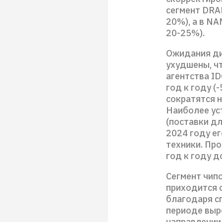
сегмент DRAM
20%), а в NA
20-25%).
Ожидания ди
ухудшены, ч
агентства ID
год к году (
сократятся н
Наиболее ус
(поставки дл
2024 году е
техники. Про
год к году д
Сегмент чип
приходится 
благодаря с
периоде выро
направлении