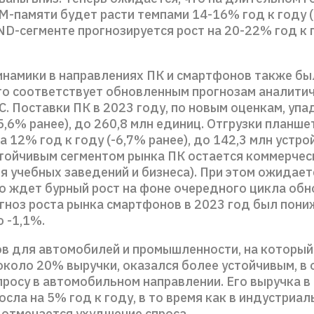
-памяти будет расти темпами 14-16% год к году (
ND-сегменте прогнозируется рост на 20-22% год к г
намики в направлениях ПК и смартфонов также бы
то соответствует обновленным прогнозам аналити
C. Поставки ПК в 2023 году, по новым оценкам, упа
-5,6% ранее), до 260,8 млн единиц. Отгрузки планше
а 12% год к году (-6,7% ранее), до 142,3 млн устро
тойчивым сегментом рынка ПК остается коммерчес
я учебных заведений и бизнеса). При этом ожидаетс
го ждет бурный рост на фоне очередного цикла об
гноз роста рынка смартфонов в 2023 год был пони
о -1,1%.
ов для автомобилей и промышленности, на который
около 20% выручки, оказался более устойчивым, в
просу в автомобильном направлении. Его выручка в
сла на 5% год к году, в то время как в индустриа
 отмечается ухудшение спроса.