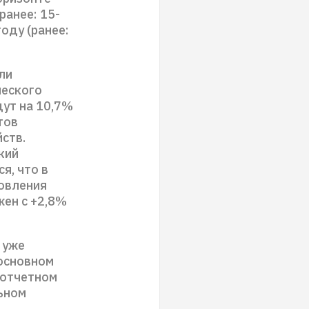
ранее: 15-
оду (ранее:
ли
ческого
дут на 10,7%
тов
йств.
кий
я, что в
новления
жен с +2,8%
 уже
 основном
 отчетном
льном