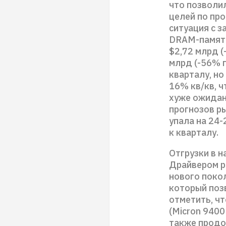
что позволи
целей по пр
ситуация с з
DRAM-памяти
$2,72 млрд (
млрд (-56% г
кварталу, но
16% кв/кв, 
хуже ожидани
прогнозов ры
упала на 24-
к кварталу.
Отгрузки в 
Драйвером р
нового покол
который поз
отметить, чт
(Micron 940
также продо