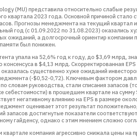
nology (MU) представила относительно слабые резу
ого квартала 2023 года. Основной причиной стало 
пасов. Прогнозы менеджмента на текущий квартал 
ный год (с 01.09.2022 по 31.08.2023) оказались х
х ожиданий, а долгосрочный ориентир компании п
 памяти был понижен.
ента упала на 52,6% год к году, до $3,69 млрд, зн
 консенсуса в $4,13 млрд. Скорректированная EPS
 оказалась существенно хуже ожиданий инвесторов 
неджмента (-$0,52-0,72). Ключевым фактором давл
 по словам руководства, стали списания запасов (т
е себестоимости) в прошедшем квартале на сумму 
твует негативному влиянию на EPS в размере около
неджмент оценивает этот результат положительно,
ний запасов достигнутые показатели соответствую
ому гайденсу, однако с этим мнением сложно согл
 квартале компания агрессивно снижала цены на 