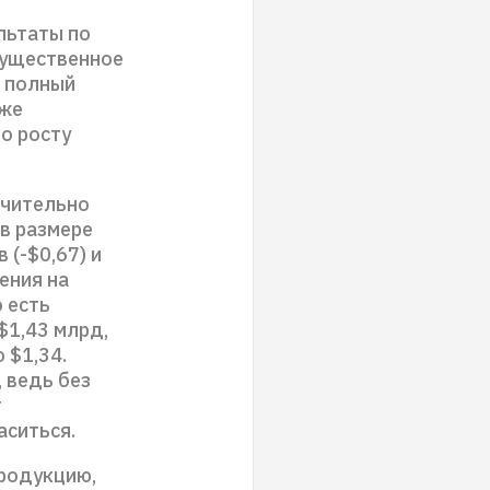
льтаты по
существенное
и полный
уже
о росту
ачительно
 в размере
(-$0,67) и
ения на
о есть
$1,43 млрд,
 $1,34.
 ведь без
т
аситься.
продукцию,