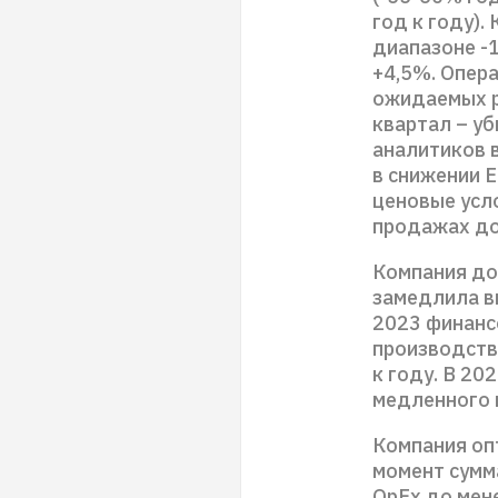
год к году)
диапазоне -1
+4,5%. Опер
ожидаемых р
квартал – уб
аналитиков в
в снижении 
ценовые усло
продажах до
Компания до
замедлила в
2023 финансо
производств
к году. В 2
медленного в
Компания оп
момент сумма
OpEx до мене