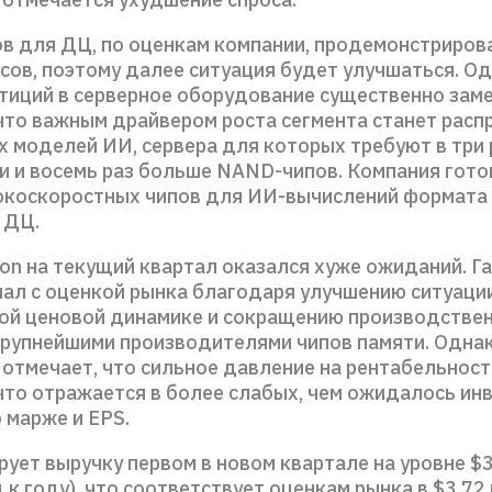
ов для ДЦ, по оценкам компании, продемонстриров
асов, поэтому далее ситуация будет улучшаться. О
тиций в серверное оборудование существенно зам
что важным драйвером роста сегмента станет расп
х моделей ИИ, сервера для которых требуют в три
 и восемь раз больше NAND-чипов. Компания гото
окоскоростных чипов для ИИ-вычислений формата
 ДЦ.
on на текущий квартал оказался хуже ожиданий. Г
ал с оценкой рынка благодаря улучшению ситуации
ой ценовой динамике и сокращению производстве
рупнейшими производителями чипов памяти. Одна
отмечает, что сильное давление на рентабельност
что отражается в более слабых, чем ожидалось ин
 марже и EPS.
ует выручку первом в новом квартале на уровне $3
 к году), что соответствует оценкам рынка в $3,72