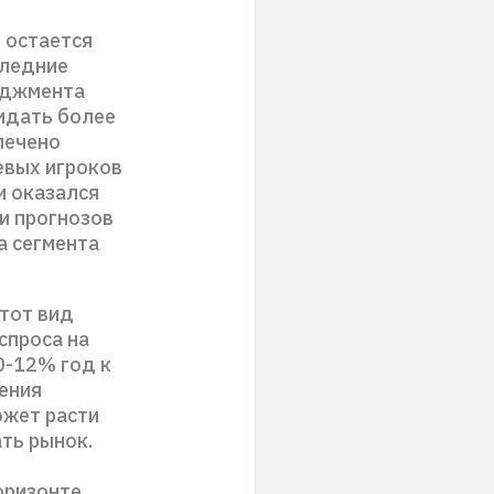
 остается
следние
еджмента
идать более
печено
евых игроков
и оказался
и прогнозов
а сегмента
этот вид
спроса на
0-12% год к
ения
ожет расти
ть рынок.
оризонте