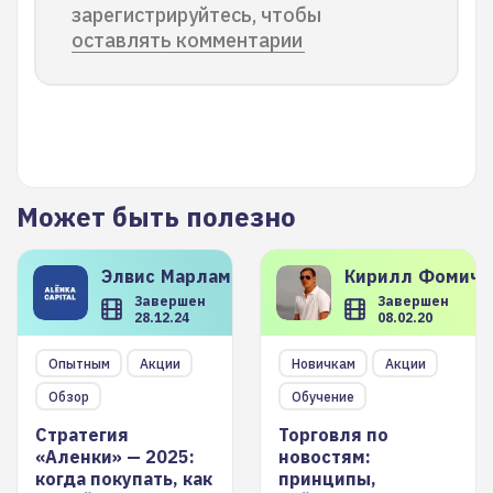
зарегистрируйтесь, чтобы
оставлять комментарии
Может быть полезно
Элвис
Марламов
Кирилл
Фомиче
Завершен
Завершен
28.12.24
08.02.20
Опытным
Акции
Новичкам
Акции
Обзор
Обучение
Стратегия
Торговля по
«Аленки» — 2025:
новостям:
когда покупать, как
принципы,