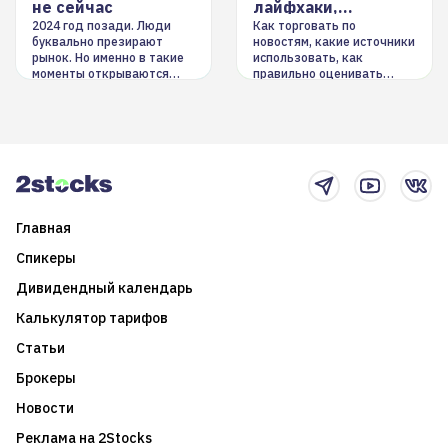
не сейчас
лайфхаки,
инструменты
2024 год позади. Люди
Как торговать по
буквально презирают
новостям, какие источники
рынок. Но именно в такие
использовать, как
моменты открываются
правильно оценивать
долгосрочные
информацию. Также автор
возможности. Обсудим
покажет краткосрочные и
итоги года и стратегию на
среднесрочные
2025-й
торговые стратегии на
новостном потоке
Главная
Спикеры
Дивидендный календарь
Калькулятор тарифов
Статьи
Брокеры
Новости
Реклама на 2Stocks