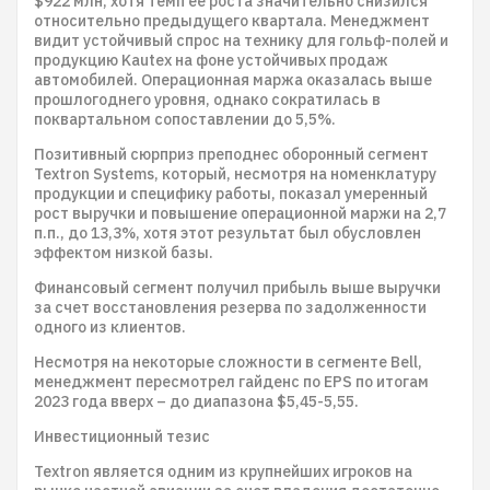
$922 млн, хотя темп ее роста значительно снизился
относительно предыдущего квартала. Менеджмент
видит устойчивый спрос на технику для гольф-полей и
продукцию Kautex на фоне устойчивых продаж
автомобилей. Операционная маржа оказалась выше
прошлогоднего уровня, однако сократилась в
поквартальном сопоставлении до 5,5%.
Позитивный сюрприз преподнес оборонный сегмент
Textron Systems, который, несмотря на номенклатуру
продукции и специфику работы, показал умеренный
рост выручки и повышение операционной маржи на 2,7
п.п., до 13,3%, хотя этот результат был обусловлен
эффектом низкой базы.
Финансовый сегмент получил прибыль выше выручки
за счет восстановления резерва по задолженности
одного из клиентов.
Несмотря на некоторые сложности в сегменте Bell,
менеджмент пересмотрел гайденс по EPS по итогам
2023 года вверх – до диапазона $5,45-5,55.
Инвестиционный тезис
Textron является одним из крупнейших игроков на