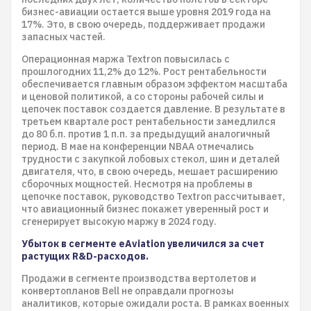
бизнес-авиации остается выше уровня 2019 года на
17%. Это, в свою очередь, поддерживает продажи
запасных частей.
Операционная маржа Textron повысилась с
прошлогодних 11,2% до 12%. Рост рентабельности
обеспечивается главным образом эффектом масштаба
и ценовой политикой, а со стороны рабочей силы и
цепочек поставок создается давление. В результате в
третьем квартале рост рентабельности замедлился
до 80 б.п. против 1 п.п. за предыдущий аналогичный
период. В мае на конференции NBAA отмечались
трудности с закупкой лобовых стекол, шин и деталей
двигателя, что, в свою очередь, мешает расширению
сборочных мощностей. Несмотря на проблемы в
цепочке поставок, руководство Textron рассчитывает,
что авиационный бизнес покажет уверенный рост и
сгенерирует высокую маржу в 2024 году.
Убыток в сегменте eAviation увеличился за счет
растущих R&D-расходов.
Продажи в сегменте производства вертолетов и
конвертопланов Bell не оправдали прогнозы
аналитиков, которые ожидали роста. В рамках военных