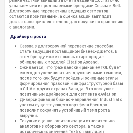
рынке частной авиации за счет владения достаточно
узнаваемыми и продаваемыми брендами Cessna и Bell.
Долгосрочные перспективы ведущих сегментов
остаются позитивными, а оценка акций выглядит
достаточно привлекательно для покупки по сравнению
с аналогами.
Драйверы роста
Cessna в долгосрочной перспективе способна
стать ведущим поставщиком бизнес-джетов. В
этом бренду может помочь старт продаж
обновленных моделей Citation Ascend.
Ожидается, что гражданский рынок eVTOL будет
ежегодно увеличиваться двухзначными темпами,
после того как будут пройдены основные этапы
формирования правовой и инфраструктурной базы
в США и других странах Запада. Это послужит
позитивным драйвером для сегмента eAviation.
Диверсификация бизнес-направления Industrial с
учетом существующего портфеля брендов
позволит сохранять устойчивый темп роста
выручки.
Текущие оценки капитализации относительно
аналогов из оборонного сектора, а также
исторических значений Textron выглядят