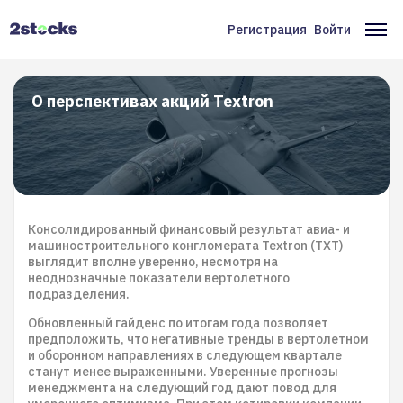
Перейти
к
Регистрация
Войти
Меню
Ос
основному
содержанию
учётной
на
записи
О перспективах акций Textron
пользователя
Консолидированный финансовый результат авиа- и
машиностроительного конгломерата Textron (TXT)
выглядит вполне уверенно, несмотря на
неоднозначные показатели вертолетного
подразделения.
Обновленный гайденс по итогам года позволяет
предположить, что негативные тренды в вертолетном
и оборонном направлениях в следующем квартале
станут менее выраженными. Уверенные прогнозы
менеджмента на следующий год дают повод для