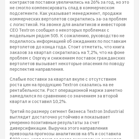
контрактов поставки увеличились на 26% за год, но это
не смогло компенсировать спад в коммерческом
подсегменте. Как указывает менеджмент, продажи
коммерческих вертолетов сократились за-за проблем
с логистикой. На звонке для аналитиков и инвесторов
CEO Textron сообщил о некоторых проблемах с
модельным рядом 505. К сожалению, руководство не
поделилось информацией об ожиданиях по поставкам
вертолетов до конца года. Стоит отметить, что книга
заказов за квартал сократилась на 7,2%, что на фоне
проблем с Osprey и снижением поставок гражданских
вертолетов вызывает некоторые опасения по поводу
перспектив направления.
Слабые поставки за квартал вкупе с отсутствием
роста цен на продукцию Textron сказались на ее
рентабельности. Рост операционной маржи заметно
замедлился по сравнению со значением за второй
квартал и составил 10,2%.
Третий по размеру сегмент бизнеса Textron Industrial
выглядит достаточно устойчиво и показывает
умеренно позитивные результаты за счет
диверсификации. Выручка этого направления
превзошла прогнозы аналитиков на 6% и составила