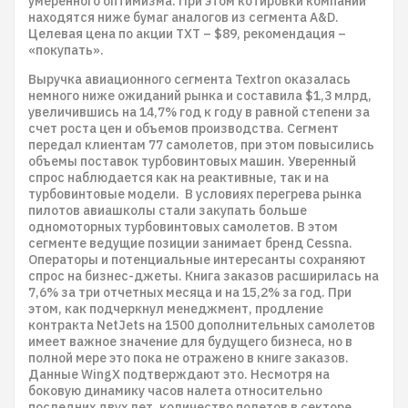
умеренного оптимизма. При этом котировки компании
находятся ниже бумаг аналогов из сегмента A&D.
Целевая цена по акции TXT – $89, рекомендация –
«покупать».
Выручка авиационного сегмента Textron оказалась
немного ниже ожиданий рынка и составила $1,3 млрд,
увеличившись на 14,7% год к году в равной степени за
счет роста цен и объемов производства. Сегмент
передал клиентам 77 самолетов, при этом повысились
объемы поставок турбовинтовых машин. Уверенный
спрос наблюдается как на реактивные, так и на
турбовинтовые модели. В условиях перегрева рынка
пилотов авиашколы стали закупать больше
одномоторных турбовинтовых самолетов. В этом
сегменте ведущие позиции занимает бренд Cessna.
Операторы и потенциальные интересанты сохраняют
спрос на бизнес-джеты. Книга заказов расширилась на
7,6% за три отчетных месяца и на 15,2% за год. При
этом, как подчеркнул менеджмент, продление
контракта NetJets на 1500 дополнительных самолетов
имеет важное значение для будущего бизнеса, но в
полной мере это пока не отражено в книге заказов.
Данные WingX подтверждают это. Несмотря на
боковую динамику часов налета относительно
последних двух лет, количество полетов в секторе