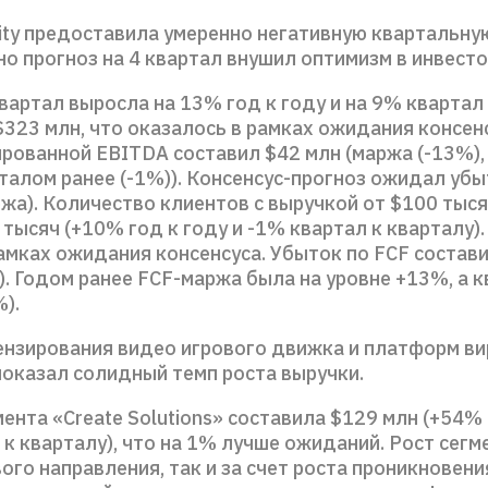
ity предоставила умеренно негативную квартальну
но прогноз на 4 квартал внушил оптимизм в инвесто
вартал выросла на 13% год к году и на 9% квартал
$323 млн, что оказалось в рамках ожидания консен
ированной EBITDA составил $42 млн (маржа (-13%),
талом ранее (-1%)). Консенсус-прогноз ожидал убы
жа). Количество клиентов с выручкой от $100 тыся
 тысяч (+10% год к году и -1% квартал к кварталу)
амках ожидания консенсуса. Убыток по FCF состав
). Годом ранее FCF-маржа была на уровне +13%, а 
%).
ензирования видео игрового движка и платформ в
показал солидный темп роста выручки.
ента «Create Solutions» составила $129 млн (+54% 
к кварталу), что на 1% лучше ожиданий. Рост сегм
вого направления, так и за счет роста проникновени