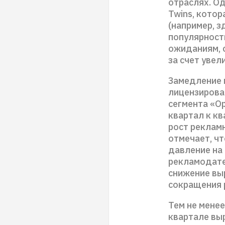
отраслях. Од
Twins, кото
(например, з
популярност
ожиданиям, 
за счет увел
Замедление 
лицензирова
сегмента «Op
квартал к кв
рост реклам
отмечает, чт
давление на
рекламодате
снижение выр
сокращения 
Тем не менее
квартале вы