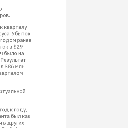
ю
ров.
 к кварталу
суса. Убыток
 годом ранее
ток в $29
ч было на
. Результат
ил $86 млн
кварталом
иртуальной
год к году,
ента был как
я в других