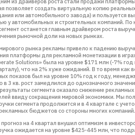
ним из драйверов роста стали продажи платформы 
рая позволяет создать виртуальную копию реальны
дания или автомобильного завода) и пользуется в
ью у автомобильных и строительных компаний. По
сегмент останется главным драйвером роста выруч
ичения рыночной доли на новых рынках.
мирового рынка рекламы привело к падению выруч
ния платформы для рекламной монетизации в играх
erate Solutions» была на уровне $171 млн (-7% год 
арталу), что на 2% хуже ожиданий. В то время как в
ных показов был на уровне 10% год к году, менедж
о в 3 кв. рост замедлился до однозначного значен
 результаты сегмента оказало снижение рекламны
лей ввиду сокращения мировой экономики. Мы пол
учки сегмента продолжится и в 4 квартале c учет
рекламных бюджетов со стороны многих компаний.
 прогноз на 4 квартал внушил оптимизм в инвесторо
ручка ожидается на уровне $425-445 млн, что под