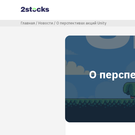
Перейти
к
основному
содержанию
Строка навигации
Главная
Новости
О перспективах акций Unity
О перспе