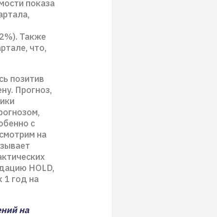
мости показа
артала,
2%). Также
ртале, что,
сь позитив
ну. Прогноз,
мики
рогнозом,
обенно с
 смотрим на
ызывает
актических
ндацию HOLD,
 1 год на
ений на