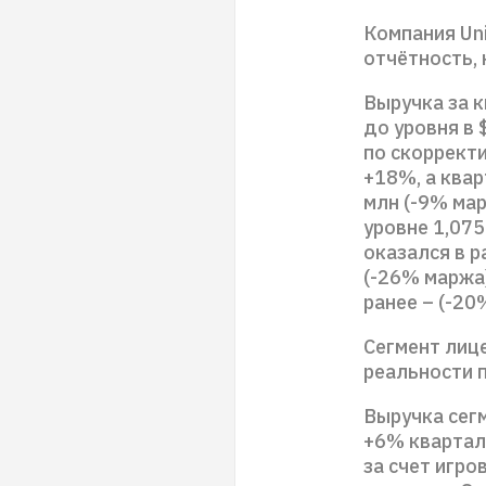
Компания Un
отчётность, 
Выручка за к
до уровня в 
по скоррект
+18%, а квар
млн (-9% мар
уровне 1,075
оказался в р
(-26% маржа
ранее – (-20
Сегмент лиц
реальности 
Выручка сегм
+6% квартал 
за счет игро