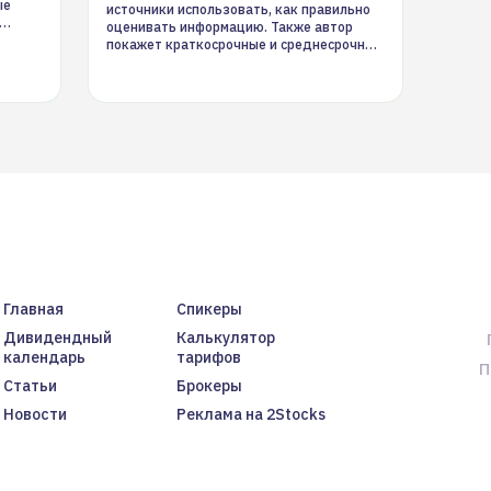
ые
источники использовать, как правильно
оценивать информацию. Также автор
покажет краткосрочные и среднесрочные
торговые стратегии на новостном потоке
Главная
Спикеры
Дивидендный
Калькулятор
календарь
тарифов
П
Статьи
Брокеры
Новости
Реклама на 2Stocks