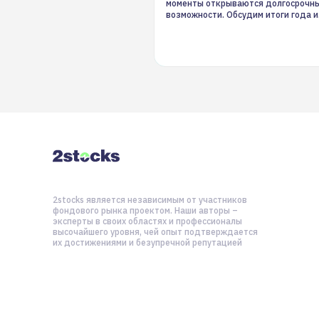
моменты открываются долгосрочн
возможности. Обсудим итоги года и
стратегию на 2025-й
2stocks является независимым от участников
фондового рынка проектом. Наши авторы –
эксперты в своих областях и профессионалы
высочайшего уровня, чей опыт подтверждается
их достижениями и безупречной репутацией