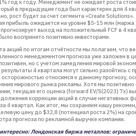
41% год к году. Менеджмент не ожидает роста стои
торый в предыдущие года был характерен для 4 кв
о, рост будет за счет сегмента «Create Solutions».
я прибыль ожидается на уровне $5-15 млн (маржа 
прогнозирует выход на положительный FCF в 4 ква
 было воспринято позитивно инвесторами.
та акций по итогам отчётности мы полагаем, что ве
вленного менеджментом прогноза уже заложен в це
позитивен, но с учетом замедления мировой эконо
результаты 4 квартала могут сильно разойтись с п
с осторожностью относимся к данному прогнозу, ос
ояния мирового рынка рекламы. Хотя мы позитивно
нии, текущая его оценка (forward EV/S(2023) 7x) в
одолжения коррекции акций в случае негативных ф
за 4 квартал. Как итог, мы сохраняем нашу рекоме
елевую цену до $32,8 (потенциал роста 2%) на срок
отра прогноза по рекламной выручке компании.
интересно: Лондонская биржа металлов: огранич