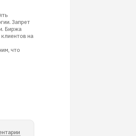
ять
гии. Запрет
и. Биржа
 клиентов на
им, что
ентарии