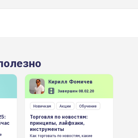
полезно
Кирилл
Фомичев
Завершен 08.02.20
Новичкам
Акции
Обучение
25:
Торговля по новостям:
йчас
принципы, лайфхаки,
инструменты
е
Как торговать по новостям, какие