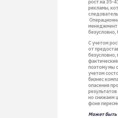
рост на 35-
рекламы, ко
следовательн
Операционна
менеджмент 
безусловно,
С учетом рос
от предоста
безусловно, 
фактические 
поэтому мы 
учетом сост
бизнес компа
опасения пр
результатов 
но снижаем ц
фоне пересм
Может быть 