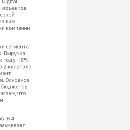
Digital
х объектов
ысокой
 нашим
ки компании
ки сегмента
. Выручка
к году, +8%
о 2 квартале
мент
ия. Основное
х бюджетов
агаем, что
ом
в. В 4
разумевает