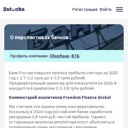
Перейти
к
Регистрация
Войти
Меню
Ос
основному
содержанию
учётной
на
записи
О перспективах банков
пользователя
Профиль компании:
Сбербанк
,
ВТБ
Банк России повысил прогноз прибыли сектора за 2025
год с 2,7-3,2 трлн до 3-3,5 трлн рублей.
Предварительный ориентир для показателя на 2026-й
находится в диапазоне 3,2-3,8 трлн рублей.
Комментарий аналитиков Freedom Finance Global
Мы считаем эти оценки очень консервативными,
поскольку в 2024 году российские банки заработали
рекордные 3,8 трлн руб. чистой прибыли. Однако
осторожные прогнозы регулятора могут объясняться
планируемым очень медленным смягчением