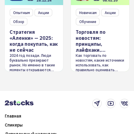
28.12.24
08.02.20
Опытным
Акции
Новичкам
Акции
Обзор
Обучение
Стратегия
Торговля по
«Аленки» — 2025:
новостям:
когда покупать, как
принципы,
не сейчас
лайфхаки,
инструменты
2024 год позади. Люди
Как торговать по
буквально презирают
новостям, какие источники
рынок. Но именно в такие
использовать, как
моменты открываются
правильно оценивать
долгосрочные
информацию. Также автор
возможности. Обсудим
покажет краткосрочные и
итоги года и стратегию на
среднесрочные
2025-й
торговые стратегии на
новостном потоке
Главная
Спикеры