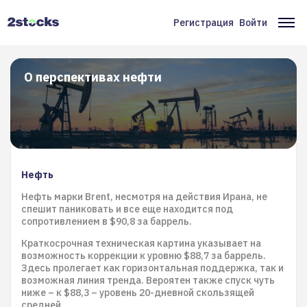
Перейти
к
Регистрация
Войти
Меню
Ос
основному
содержанию
учётной
на
записи
О перспективах нефти
пользователя
Нефть
Нефть марки Brent, несмотря на действия Ирана, не
спешит паниковать и все еще находится под
сопротивлением в $90,8 за баррель.
Краткосрочная техническая картина указывает на
возможность коррекции к уровню $88,7 за баррель.
Здесь пролегает как горизонтальная поддержка, так и
возможная линия тренда. Вероятен также спуск чуть
ниже – к $88,3 – уровень 20-дневной скользящей
средней.