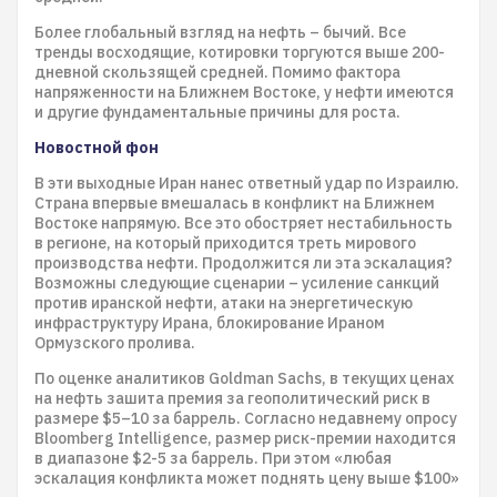
Более глобальный взгляд на нефть – бычий. Все
тренды восходящие, котировки торгуются выше 200-
дневной скользящей средней. Помимо фактора
напряженности на Ближнем Востоке, у нефти имеются
и другие фундаментальные причины для роста.
Новостной фон
В эти выходные Иран нанес ответный удар по Израилю.
Страна впервые вмешалась в конфликт на Ближнем
Востоке напрямую. Все это обостряет нестабильность
в регионе, на который приходится треть мирового
производства нефти. Продолжится ли эта эскалация?
Возможны следующие сценарии – усиление санкций
против иранской нефти, атаки на энергетическую
инфраструктуру Ирана, блокирование Ираном
Ормузского пролива.
По оценке аналитиков Goldman Sachs, в текущих ценах
на нефть зашита премия за геополитический риск в
размере $5–10 за баррель. Согласно недавнему опросу
Bloomberg Intelligence, размер риск-премии находится
в диапазоне $2-5 за баррель. При этом «любая
эскалация конфликта может поднять цену выше $100»