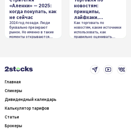
«Аленки» — 2025:
новостям:
когда покупать, как
принципы,
не сейчас
лайфхаки,
инструменты
2024 год позади. Люди
Как торговать по
буквально презирают
новостям, какие источники
рынок. Но именно в такие
использовать, как
моменты открываются
правильно оценивать
долгосрочные
информацию. Также автор
возможности. Обсудим
покажет краткосрочные и
итоги года и стратегию на
среднесрочные
2025-й
торговые стратегии на
новостном потоке
Главная
Спикеры
Дивидендный календарь
Калькулятор тарифов
Статьи
Брокеры