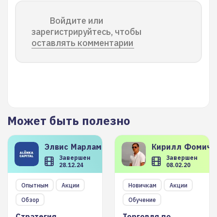
Войдите или
зарегистрируйтесь, чтобы
оставлять комментарии
Может быть полезно
Элвис
Марламов
Кирилл
Фомиче
Завершен
Завершен
28.12.24
08.02.20
Опытным
Акции
Новичкам
Акции
Обзор
Обучение
Стратегия
Торговля по