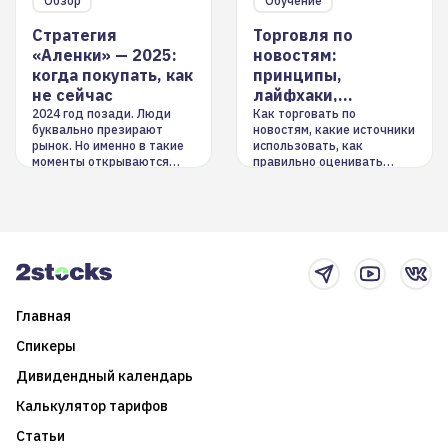
Обзор
Обучение
Стратегия
Торговля по
«Аленки» — 2025:
новостям:
когда покупать, как
принципы,
не сейчас
лайфхаки,
инструменты
2024 год позади. Люди
Как торговать по
буквально презирают
новостям, какие источники
рынок. Но именно в такие
использовать, как
моменты открываются
правильно оценивать
долгосрочные
информацию. Также автор
возможности. Обсудим
покажет краткосрочные и
итоги года и стратегию на
среднесрочные
2025-й
торговые стратегии на
новостном потоке
Главная
Спикеры
Дивидендный календарь
Калькулятор тарифов
Статьи