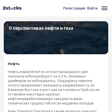
Перейти
к
Регистрация
Войти
Меню
Ос
основному
содержанию
учётной
на
записи
О перспективах нефти и газа
пользователя
Нефть
Нефть марки Brent по итогам прошедшего дня
показала небольшой рост на 0,1%. Значимых
драйверов не наблюдалось. Поддержку черному
золоту продолжает оказывать напряженность на
Ближнем Востоке и рост цен на топливо в США после
остановок некоторых крупных
нефтеперерабатывающих заводов на фоне
технических трудностей после недавних холодов.
Банк Standard Chartered в своем прогнозе ожидает,