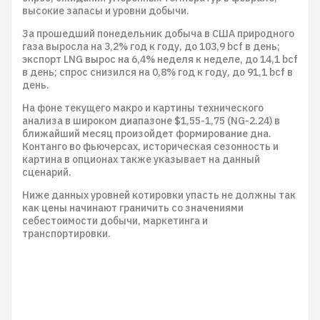
высокие запасы и уровни добычи.
За прошедший понедельник добыча в США природного
газа выросла на 3,2% год к году, до 103,9 bcf в день;
экспорт LNG вырос на 6,4% неделя к неделе, до 14,1 bcf
в день; спрос снизился на 0,8% год к году, до 91,1 bcf в
день.
На фоне текущего макро и картины технического
анализа в широком диапазоне $1,55-1,75 (NG-2.24) в
ближайший месяц произойдет формирование дна.
Контанго во фьючерсах, историческая сезонность и
картина в опционах также указывает на данный
сценарий.
Ниже данных уровней котировки упасть не должны так
как цены начинают граничить со значениями
себестоимости добычи, маркетинга и
транспортировки.