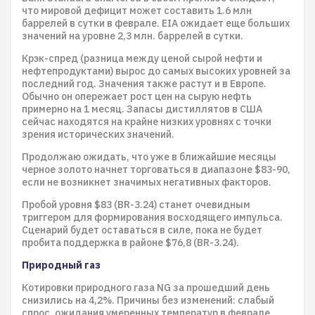
что мировой дефицит может составить 1.6 млн
баррелей в сутки в феврале. EIA ожидает еще больших
значений на уровне 2,3 млн. баррелей в сутки.
Крэк-спред (разница между ценой сырой нефти и
нефтепродуктами) вырос до самых высоких уровней за
последний год. Значения также растут и в Европе.
Обычно он опережает рост цен на сырую нефть
примерно на 1 месяц. Запасы дистиллятов в США
сейчас находятся на крайне низких уровнях с точки
зрения исторических значений.
Продолжаю ожидать, что уже в ближайшие месяцы
черное золото начнет торговаться в диапазоне $83-90,
если не возникнет значимых негативных факторов.
Пробой уровня $83 (BR-3.24) станет очевидным
триггером для формирования восходящего импульса.
Сценарий будет оставаться в силе, пока не будет
пробита поддержка в районе $76,8 (BR-3.24).
Природный газ
Котировки природного газа NG за прошедший день
снизились на 4,2%. Причины без изменений: слабый
спрос, ожидания умеренных температур в феврале,