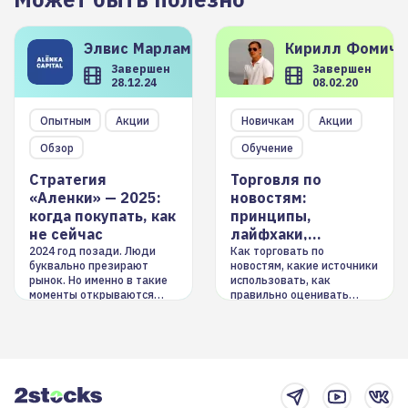
Элвис
Марламов
Кирилл
Фомиче
Завершен
Завершен
28.12.24
08.02.20
Опытным
Акции
Новичкам
Акции
Обзор
Обучение
Стратегия
Торговля по
«Аленки» — 2025:
новостям:
когда покупать, как
принципы,
не сейчас
лайфхаки,
инструменты
2024 год позади. Люди
Как торговать по
буквально презирают
новостям, какие источники
рынок. Но именно в такие
использовать, как
моменты открываются
правильно оценивать
долгосрочные
информацию. Также автор
возможности. Обсудим
покажет краткосрочные и
итоги года и стратегию на
среднесрочные
2025-й
торговые стратегии на
новостном потоке