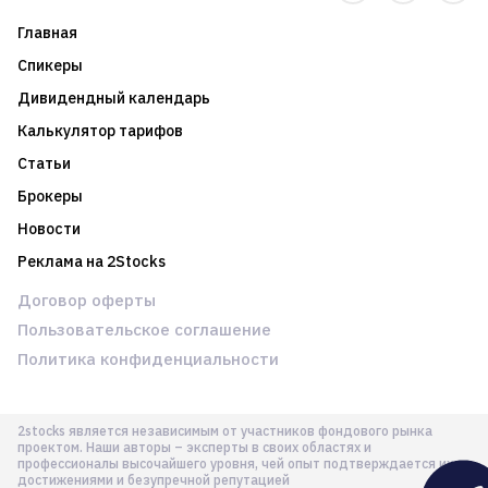
Главная
Спикеры
Дивидендный календарь
Калькулятор тарифов
Статьи
Брокеры
Новости
Реклама на 2Stocks
Договор оферты
Пользовательское соглашение
Политика конфиденциальности
2stocks является независимым от участников фондового рынка
проектом. Наши авторы – эксперты в своих областях и
профессионалы высочайшего уровня, чей опыт подтверждается их
достижениями и безупречной репутацией