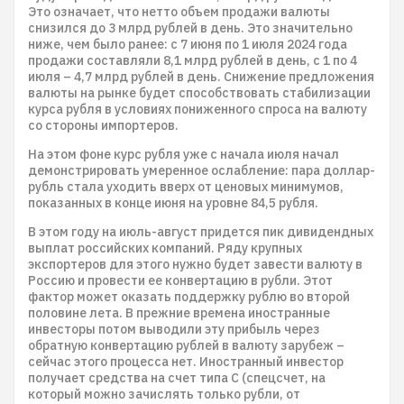
Это означает, что нетто объем продажи валюты
снизился до 3 млрд рублей в день. Это значительно
ниже, чем было ранее: с 7 июня по 1 июля 2024 года
продажи составляли 8,1 млрд рублей в день, с 1 по 4
июля – 4,7 млрд рублей в день. Снижение предложения
валюты на рынке будет способствовать стабилизации
курса рубля в условиях пониженного спроса на валюту
со стороны импортеров.
На этом фоне курс рубля уже с начала июля начал
демонстрировать умеренное ослабление: пара доллар-
рубль стала уходить вверх от ценовых минимумов,
показанных в конце июня на уровне 84,5 рубля.
В этом году на июль-август придется пик дивидендных
выплат российских компаний. Ряду крупных
экспортеров для этого нужно будет завести валюту в
Россию и провести ее конвертацию в рубли. Этот
фактор может оказать поддержку рублю во второй
половине лета. В прежние времена иностранные
инвесторы потом выводили эту прибыль через
обратную конвертацию рублей в валюту зарубеж –
сейчас этого процесса нет. Иностранный инвестор
получает средства на счет типа С (спецсчет, на
который можно зачислять только рубли, от