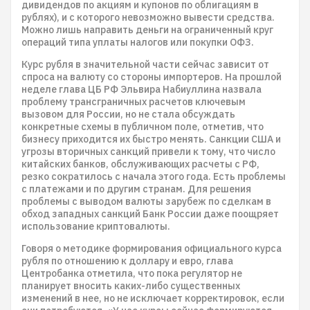
дивидендов по акциям и купонов по облигациям в
рублях), и с которого невозможно вывести средства.
Можно лишь направить деньги на ограниченный круг
операций типа уплаты налогов или покупки ОФЗ.
Курс рубля в значительной части сейчас зависит от
спроса на валюту со стороны импортеров. На прошлой
неделе глава ЦБ РФ Эльвира Набиуллина назвала
проблему трансграничных расчетов ключевым
вызовом для России, но не стала обсуждать
конкретные схемы в публичном поле, отметив, что
бизнесу приходится их быстро менять. Санкции США и
угрозы вторичных санкций привели к тому, что число
китайских банков, обслуживающих расчеты с РФ,
резко сократилось с начала этого года. Есть проблемы
с платежами и по другим странам. Для решения
проблемы с выводом валюты зарубеж по сделкам в
обход западных санкций Банк России даже поощряет
использование криптовалюты.
Говоря о методике формирования официального курса
рубля по отношению к доллару и евро, глава
Центробанка отметила, что пока регулятор не
планирует вносить каких-либо существенных
изменений в нее, но не исключает корректировок, если