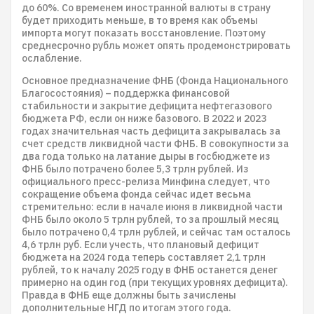
до 60%. Со временем иностранной валюты в страну
будет приходить меньше, в то время как объемы
импорта могут показать восстановление. Поэтому
среднесрочно рубль может опять продемонстрировать
ослабление.
Основное предназначение ФНБ (Фонда Национального
Благосостояния) – поддержка финансовой
стабильности и закрытие дефицита нефтегазового
бюджета РФ, если он ниже базового. В 2022 и 2023
годах значительная часть дефицита закрывалась за
счет средств ликвидной части ФНБ. В совокупности за
два года только на латание дыры в госбюджете из
ФНБ было потрачено более 5,3 трлн рублей. Из
официального пресс-релиза Минфина следует, что
сокращение объема фонда сейчас идет весьма
стремительно: если в начале июня в ликвидной части
ФНБ было около 5 трлн рублей, то за прошлый месяц
было потрачено 0,4 трлн рублей, и сейчас там осталось
4,6 трлн руб. Если учесть, что плановый дефицит
бюджета на 2024 года теперь составляет 2,1 трлн
рублей, то к началу 2025 году в ФНБ останется денег
примерно на один год (при текущих уровнях дефицита).
Правда в ФНБ еще должны быть зачислены
дополнительные НГД по итогам этого года.