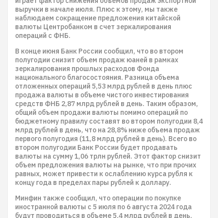
играет фактор снижения объемов продаж экспортной
выручки в начале июля. Плюс к этому, мы также
наблюдаем сокращение предложения китайской
валюты Центробанком в счет зеркалирования
операций с ФНБ.
В конце июня Банк России сообщил, что во втором
полугодии снизит объем продаж юаней в рамках
зеркалирования прошлых расходов Фонда
национального благосостояния. Разница объема
отложенных операций 5,53 млрд рублей в день плюс
продажа валюты в объеме чистого инвестирования
средств ФНБ 2,87 млрд рублей в день. Таким образом,
общий объем продажи валюты помимо операций по
бюджетному правилу составят во втором полугодии 8,4
млрд рублей в день, что на 28,8% ниже объема продаж
первого полугодия (11,8 млрд рублей в день). Всего во
втором полугодии Банк России будет продавать
валюты на сумму 1,06 трлн рублей. Этот фактор снизит
объем предложения валюты на рынке, что при прочих
равных, может привести к ослаблению курса рубля к
концу года в пределах пары рублей к доллару.
Минфин также сообщил, что операции по покупке
иностранной валюты с 5 июля по 6 августа 2024 года
будут проводиться в объеме 5,4 млрд рублей в день.