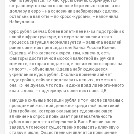
они потребуются. «У нас курсы сейчас формируются
по-разному: по юаню на основе биржевых торгов, а по
доллару и евро – на основании внебиржевых сделок,
остальные валюты – по кросс-курсам», – напомнила
Набиуллина.
Курс рубля сейчас более волатилен из-за подстройки к
новой инфраструктуре, по мере завершения этого
процесса ситуация нормализуется – заявила неделей
ранее советник председателя Банка России Ксения
Юдаева. «Что касается курса, там, конечно, есть
факторы достаточно высокой валютной выручки в
моменте, которая продается, и пониженного спроса на
импорт», – объяснила Юдаева наблюдающееся
укрепление курса рубля. Сколько времени займет
подстройка, сейчас предсказать нельзя, отметила
она. «Я не думаю, что годы и даже вряд ли много-много
кварталов», – подчеркнула советник главы ЦБ.
Текущие сильные позиции рубля в том числе связаны с
проводимой жесткой денежно-кредитной политикой
Центробанка, которая оказывает сдерживающее
влияние на спрос и повышает привлекательность
рубля как средства сбережений. Банк России ранее
заявил, что может существенно повысить ключевую
ставку в июле. Существенным является повышение