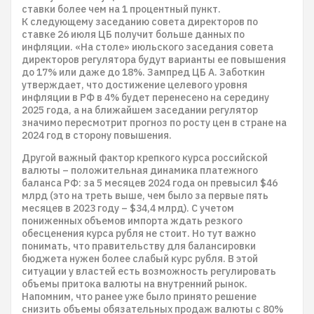
ставки более чем на 1 процентный пункт.
К следующему заседанию совета директоров по
ставке 26 июля ЦБ получит больше данных по
инфляции. «На столе» июльского заседания совета
директоров регулятора будут варианты ее повышения
до 17% или даже до 18%. Зампред ЦБ А. Заботкин
утверждает, что достижение целевого уровня
инфляции в РФ в 4% будет перенесено на середину
2025 года, а на ближайшем заседании регулятор
значимо пересмотрит прогноз по росту цен в стране на
2024 год в сторону повышения.
Другой важный фактор крепкого курса российской
валюты – положительная динамика платежного
баланса РФ: за 5 месяцев 2024 года он превысил $46
млрд (это на треть выше, чем было за первые пять
месяцев в 2023 году – $34,4 млрд). С учетом
пониженных объемов импорта ждать резкого
обесценения курса рубля не стоит. Но тут важно
понимать, что правительству для балансировки
бюджета нужен более слабый курс рубля. В этой
ситуации у властей есть возможность регулировать
объемы притока валюты на внутренний рынок.
Напомним, что ранее уже было принято решение
снизить объемы обязательных продаж валюты с 80%