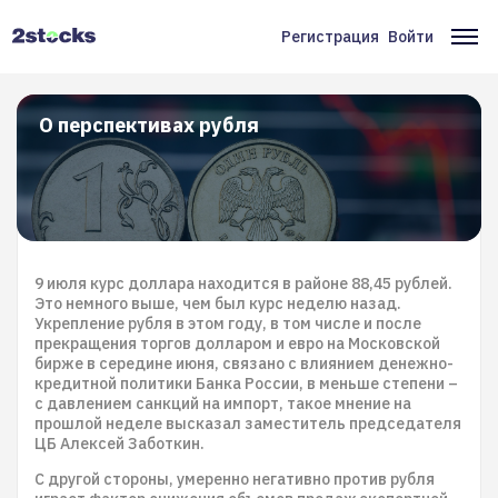
Перейти
к
Регистрация
Войти
Меню
Ос
основному
содержанию
учётной
на
записи
О перспективах рубля
пользователя
9 июля курс доллара находится в районе 88,45 рублей.
Это немного выше, чем был курс неделю назад.
Укрепление рубля в этом году, в том числе и после
прекращения торгов долларом и евро на Московской
бирже в середине июня, связано с влиянием денежно-
кредитной политики Банка России, в меньше степени –
с давлением санкций на импорт, такое мнение на
прошлой неделе высказал заместитель председателя
ЦБ Алексей Заботкин.
С другой стороны, умеренно негативно против рубля