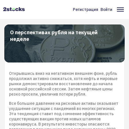
Перейти
к
Регистрация
Войти
Меню
Ос
основному
содержанию
учётной
на
записи
О перспективах рубля на текущей
неделе
пользователя
Открывшись вниз на негативном внешнем фоне, рубль
продолжил активно снижаться, хотя нефть и мировые
рынки демонстрировали восстановление до начала
основной российской сессии. Затем нефтяные цены
резко просели, увеличив потери рубля.
Все большее давление на рисковые активы оказывает
ухудшение ситуации с пандемией во многих регионах.
Эта тенденция ставит под сомнение эффективность
существующих вакцин против новых штаммов
коронавируса. В результате инвесторы опасаются