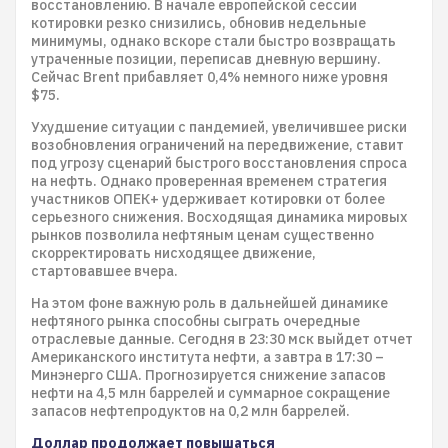
восстановлению. В начале европейской сессии
котировки резко снизились, обновив недельные
минимумы, однако вскоре стали быстро возвращать
утраченные позиции, переписав дневную вершину.
Сейчас Brent прибавляет 0,4% немного ниже уровня
$75.
Ухудшение ситуации с пандемией, увеличившее риски
возобновления ограничений на передвижение, ставит
под угрозу сценарий быстрого восстановления спроса
на нефть. Однако проверенная временем стратегия
участников ОПЕК+ удерживает котировки от более
серьезного снижения. Восходящая динамика мировых
рынков позволила нефтяным ценам существенно
скорректировать нисходящее движение,
стартовавшее вчера.
На этом фоне важную роль в дальнейшей динамике
нефтяного рынка способны сыграть очередные
отраслевые данные. Сегодня в 23:30 мск выйдет отчет
Американского института нефти, а завтра в 17:30 –
Минэнерго США. Прогнозируется снижение запасов
нефти на 4,5 млн баррелей и суммарное сокращение
запасов нефтепродуктов на 0,2 млн баррелей.
Доллар продолжает повышаться