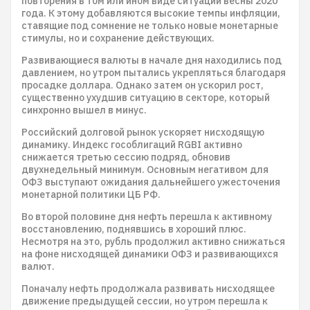
повторения в том или ином виде ситуации весны 2020
года. К этому добавляются высокие темпы инфляции,
ставящие под сомнение не только новые монетарные
стимулы, но и сохранение действующих.
Развивающиеся валюты в начале дня находились под
давлением, но утром пытались укрепляться благодаря
просадке доллара. Однако затем он ускорил рост,
существенно ухудшив ситуацию в секторе, который
синхронно вышел в минус.
Российский долговой рынок ускоряет нисходящую
динамику. Индекс гособлигаций RGBI активно
снижается третью сессию подряд, обновив
двухнедельный минимум. Основным негативом для
ОФЗ выступают ожидания дальнейшего ужесточения
монетарной политики ЦБ РФ.
Во второй половине дня нефть перешла к активному
восстановлению, поднявшись в хороший плюс.
Несмотря на это, рубль продолжил активно снижаться
на фоне нисходящей динамики ОФЗ и развивающихся
валют.
Поначалу нефть продолжала развивать нисходящее
движение предыдущей сессии, но утром перешла к