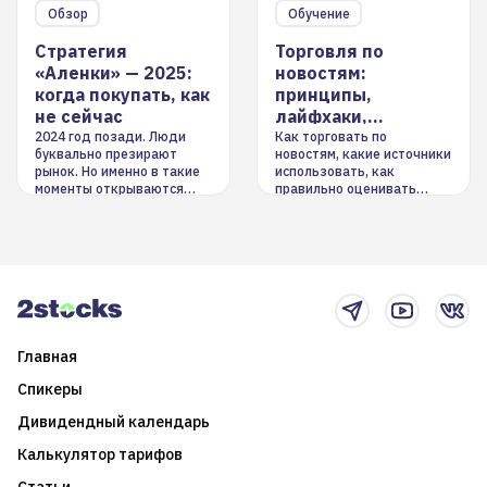
Обзор
Обучение
Стратегия
Торговля по
«Аленки» — 2025:
новостям:
когда покупать, как
принципы,
не сейчас
лайфхаки,
инструменты
2024 год позади. Люди
Как торговать по
буквально презирают
новостям, какие источники
рынок. Но именно в такие
использовать, как
моменты открываются
правильно оценивать
долгосрочные
информацию. Также автор
возможности. Обсудим
покажет краткосрочные и
итоги года и стратегию на
среднесрочные
2025-й
торговые стратегии на
новостном потоке
Главная
Спикеры
Дивидендный календарь
Калькулятор тарифов