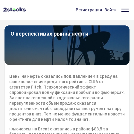
Перейти
к
Регистрация
Войти
Меню
Ос
основному
содержанию
учётной
на
записи
О перспективах рынка нефти
пользователя
Цены на нефть оказались под давлением в среду на
фоне понижения кредитного рейтинга США от
агентства Fitch. Психологический эффект
спровоцировал волну фиксации прибыли во фьючерсах.
За счет накопленной в ходе июльского ралли
перекупленности объем продаж оказался
достаточным, чтобы «продавить» инструмент на пару
процентов вниз. Тем не менее фундаментально новости
о рейтинге для нефти мало что значат.
Фьючерсы на Brent оказались в районе $83,5 за