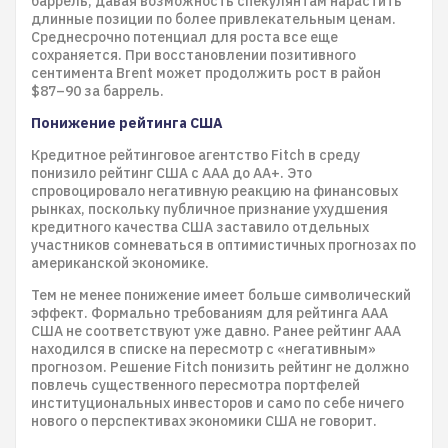
баррель, давая возможность спекулянтам нарастить
длинные позиции по более привлекательным ценам.
Среднесрочно потенциал для роста все еще
сохраняется. При восстановлении позитивного
сентимента Brent может продолжить рост в район
$87–90 за баррель.
Понижение рейтинга США
Кредитное рейтинговое агентство Fitch в среду
понизило рейтинг США с ААА до АА+. Это
спровоцировало негативную реакцию на финансовых
рынках, поскольку публичное признание ухудшения
кредитного качества США заставило отдельных
участников сомневаться в оптимистичных прогнозах по
американской экономике.
Тем не менее понижение имеет больше символический
эффект. Формально требованиям для рейтинга ААА
США не соответствуют уже давно. Ранее рейтинг ААА
находился в списке на пересмотр с «негативным»
прогнозом. Решение Fitch понизить рейтинг не должно
повлечь существенного пересмотра портфелей
институциональных инвесторов и само по себе ничего
нового о перспективах экономики США не говорит.