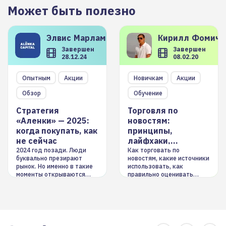
Может быть полезно
Элвис
Марламов
Кирилл
Фомиче
Завершен
Завершен
28.12.24
08.02.20
Опытным
Акции
Новичкам
Акции
Обзор
Обучение
Стратегия
Торговля по
«Аленки» — 2025:
новостям:
когда покупать, как
принципы,
не сейчас
лайфхаки,
инструменты
2024 год позади. Люди
Как торговать по
буквально презирают
новостям, какие источники
рынок. Но именно в такие
использовать, как
моменты открываются
правильно оценивать
долгосрочные
информацию. Также автор
возможности. Обсудим
покажет краткосрочные и
итоги года и стратегию на
среднесрочные
2025-й
торговые стратегии на
новостном потоке