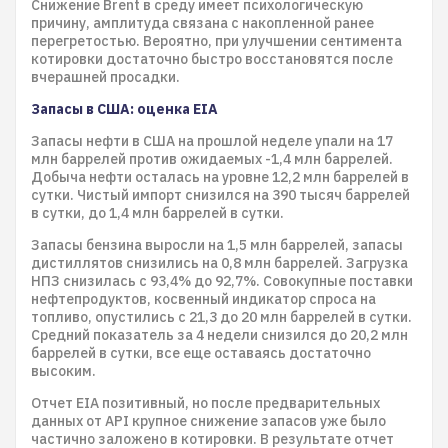
Снижение Brent в среду имеет психологическую
причину, амплитуда связана с накопленной ранее
перегретостью. Вероятно, при улучшении сентимента
котировки достаточно быстро восстановятся после
вчерашней просадки.
Запасы в США: оценка EIA
Запасы нефти в США на прошлой неделе упали на 17
млн баррелей против ожидаемых -1,4 млн баррелей.
Добыча нефти осталась на уровне 12,2 млн баррелей в
сутки. Чистый импорт снизился на 390 тысяч баррелей
в сутки, до 1,4 млн баррелей в сутки.
Запасы бензина выросли на 1,5 млн баррелей, запасы
дистиллятов снизились на 0,8 млн баррелей. Загрузка
НПЗ снизилась с 93,4% до 92,7%. Совокупные поставки
нефтепродуктов, косвенный индикатор спроса на
топливо, опустились с 21,3 до 20 млн баррелей в сутки.
Средний показатель за 4 недели снизился до 20,2 млн
баррелей в сутки, все еще оставаясь достаточно
высоким.
Отчет EIA позитивный, но после предварительных
данных от API крупное снижение запасов уже было
частично заложено в котировки. В результате отчет