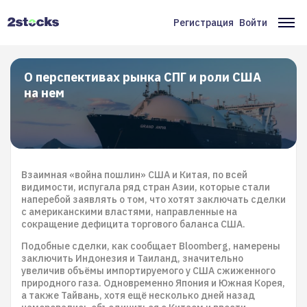
Перейти
к
Регистрация
Войти
Меню
Ос
основному
содержанию
учётной
на
записи
О перспективах рынка СПГ и роли США
на нем
пользователя
Взаимная «война пошлин» США и Китая, по всей
видимости, испугала ряд стран Азии, которые стали
наперебой заявлять о том, что хотят заключать сделки
с американскими властями, направленные на
сокращение дефицита торгового баланса США.
Подобные сделки, как сообщает Bloomberg, намерены
заключить Индонезия и Таиланд, значительно
увеличив объёмы импортируемого у США сжиженного
природного газа. Одновременно Япония и Южная Корея,
а также Тайвань, хотя ещё несколько дней назад