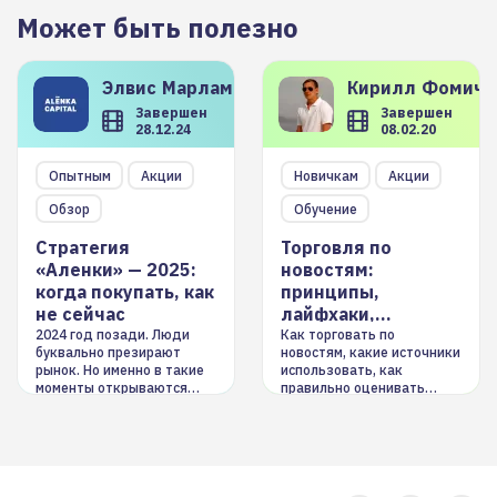
Может быть полезно
Элвис
Марламов
Кирилл
Фомиче
Завершен
Завершен
28.12.24
08.02.20
Опытным
Акции
Новичкам
Акции
Обзор
Обучение
Стратегия
Торговля по
«Аленки» — 2025:
новостям:
когда покупать, как
принципы,
не сейчас
лайфхаки,
инструменты
2024 год позади. Люди
Как торговать по
буквально презирают
новостям, какие источники
рынок. Но именно в такие
использовать, как
моменты открываются
правильно оценивать
долгосрочные
информацию. Также автор
возможности. Обсудим
покажет краткосрочные и
итоги года и стратегию на
среднесрочные
2025-й
торговые стратегии на
новостном потоке