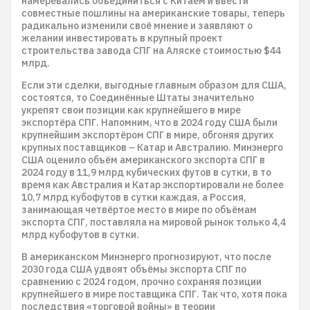
намеревались объединиться с Китаем и ввести
совместные пошлины на американские товары, теперь
радикально изменили своё мнение и заявляют о
желании инвестировать в крупный проект
строительства завода СПГ на Аляске стоимостью $44
млрд.
Если эти сделки, выгодные главным образом для США,
состоятся, то Соединённые Штаты значительно
укрепят свои позиции как крупнейшего в мире
экспортёра СПГ. Напомним, что в 2024 году США были
крупнейшим экспортёром СПГ в мире, обгоняя других
крупных поставщиков – Катар и Австралию. Минэнерго
США оценило объём американского экспорта СПГ в
2024 году в 11,9 млрд кубических футов в сутки, в то
время как Австралия и Катар экспортировали не более
10,7 млрд кубофутов в сутки каждая, а Россия,
занимающая четвёртое место в мире по объёмам
экспорта СПГ, поставляла на мировой рынок только 4,4
млрд кубофутов в сутки.
В американском Минэнерго прогнозируют, что после
2030 года США удвоят объёмы экспорта СПГ по
сравнению с 2024 годом, прочно сохраняя позиции
крупнейшего в мире поставщика СПГ. Так что, хотя пока
последствия «торговой войны» в теории