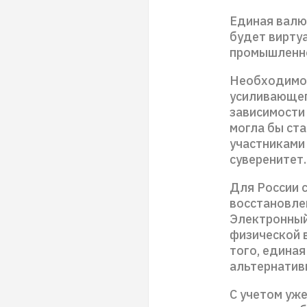
Единая валю
будет вирту
промышленно
Необходимос
усиливающег
зависимости 
могла бы ст
участниками
суверенитет.
Для России 
восстановле
Электронный
физической 
того, едина
альтернатив
С учетом уж