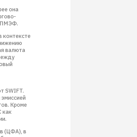
рее она
ргово-
 ПМЭФ.
 контексте
снижению
ая валюта
между
совый
от SWIFT.
 эмиссией
тов. Кроме
 как
ии.
 (ЦФА), в