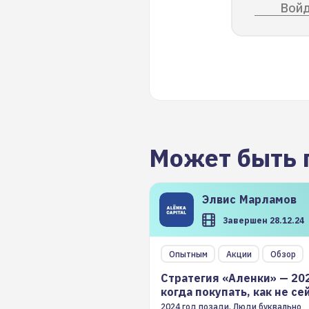
Войд
Может быть 
Элвис
Марламов
Завершен 28.12.24
Опытным
Акции
Обзор
Стратегия «Аленки» — 20
когда покупать, как не се
2024 год позади. Люди буквально