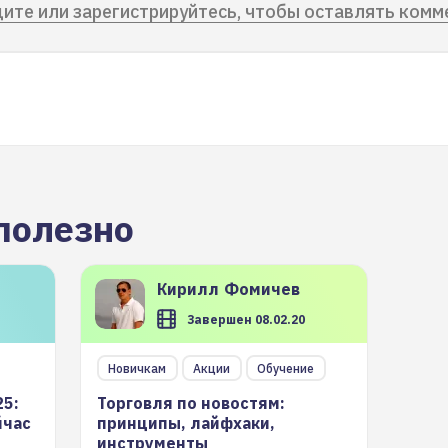
ите или зарегистрируйтесь, чтобы оставлять комм
полезно
Кирилл
Фомичев
Завершен 08.02.20
Новичкам
Акции
Обучение
25:
Торговля по новостям:
йчас
принципы, лайфхаки,
инструменты