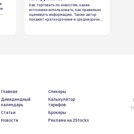
е
Как торговать по новостям, какие
ые
источники использовать, как правильно
оценивать информацию. Также автор
покажет краткосрочные и среднесрочные
торговые стратегии на новостном потоке
Главная
Спикеры
Дивидендный
Калькулятор
календарь
тарифов
П
Статьи
Брокеры
Новости
Реклама на 2Stocks