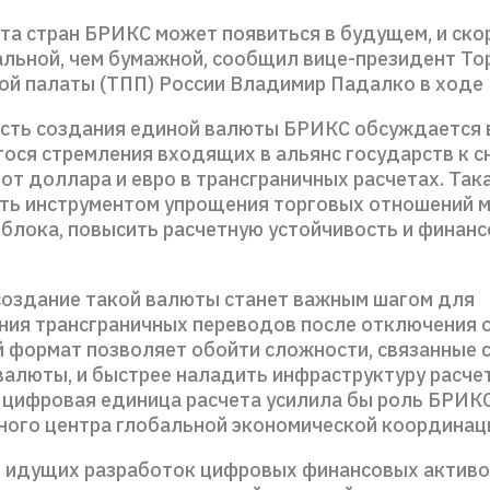
та стран БРИКС может появиться в будущем, и ско
альной, чем бумажной, сообщил вице-президент То
й палаты (ТПП) России Владимир Падалко в ходе
ть создания единой валюты БРИКС обсуждается в
ося стремления входящих в альянс государств к 
от доллара и евро в трансграничных расчетах. Так
ать инструментом упрощения торговых отношений 
 блока, повысить расчетную устойчивость и финан
создание такой валюты станет важным шагом для
ния трансграничных переводов после отключения 
 формат позволяет обойти сложности, связанные с
валюты, и быстрее наладить инфраструктуру расче
я цифровая единица расчета усилила бы роль БРИКС
ного центра глобальной экономической координац
е идущих разработок цифровых финансовых активов