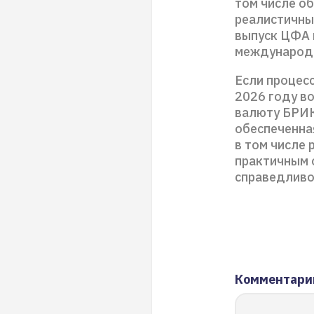
том числе о
реалистичны
выпуск ЦФА 
международн
Если процес
2026 году в
валюту БРИК
обеспеченна
в том числе
практичным 
справедливо
Комментари