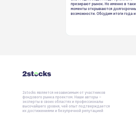
презирают рынок. Но именно в таки
моменты открываются долгосрочн
возможности. Обсудим итоги года и
стратегию на 2025-й
2stocks является независимым от участников
фондового рынка проектом. Наши авторы –
эксперты в своих областях и профессионалы
высочайшего уровня, чей опыт подтверждается
их достижениями и безупречной репутацией