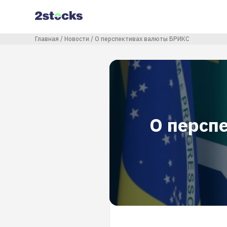
Перейти
к
основному
содержанию
Строка навигации
Главная
Новости
О перспективах валюты БРИКС
О персп