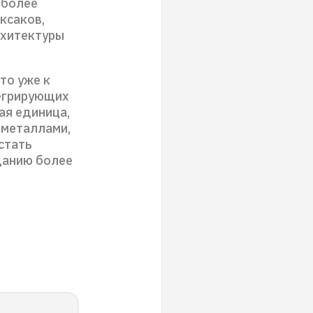
 более
ксаков,
рхитектуры
то уже к
тегрирующих
ая единица,
 металлами,
стать
данию более