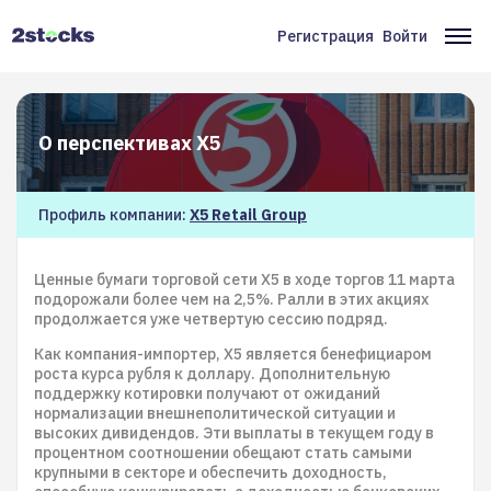
Перейти
к
Регистрация
Войти
Меню
Ос
основному
содержанию
учётной
на
записи
О перспективах X5
пользователя
Профиль компании:
X5 Retail Group
Ценные бумаги торговой сети X5 в ходе торгов 11 марта
подорожали более чем на 2,5%. Ралли в этих акциях
продолжается уже четвертую сессию подряд.
Как компания-импортер, X5 является бенефициаром
роста курса рубля к доллару. Дополнительную
поддержку котировки получают от ожиданий
нормализации внешнеполитической ситуации и
высоких дивидендов. Эти выплаты в текущем году в
процентном соотношении обещают стать самыми
крупными в секторе и обеспечить доходность,