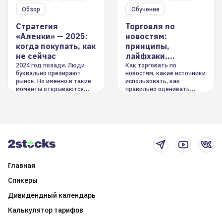
Обзор
Обучение
Стратегия
Торговля по
«Аленки» — 2025:
новостям:
когда покупать, как
принципы,
не сейчас
лайфхаки,
инструменты
2024 год позади. Люди
Как торговать по
буквально презирают
новостям, какие источники
рынок. Но именно в такие
использовать, как
моменты открываются
правильно оценивать
долгосрочные
информацию. Также автор
возможности. Обсудим
покажет краткосрочные и
итоги года и стратегию на
среднесрочные
2025-й
торговые стратегии на
новостном потоке
Главная
Спикеры
Дивидендный календарь
Калькулятор тарифов