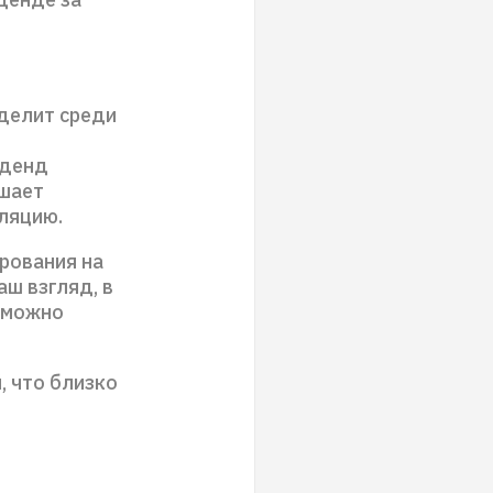
еделит среди
иденд
ышает
фляцию.
рования на
аш взгляд, в
 можно
, что близко