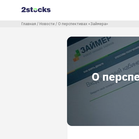
Перейти
к
основному
содержанию
Строка навигации
Главная
Новости
О перспективах «Займера»
О персп