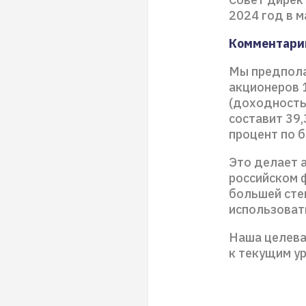
2024 год в м
Комментарий
Мы предполаг
акционеров 1
(доходность
составит 39
процент по 
Это делает 
российском ф
большей сте
использоват
Наша целевая
к текущим у