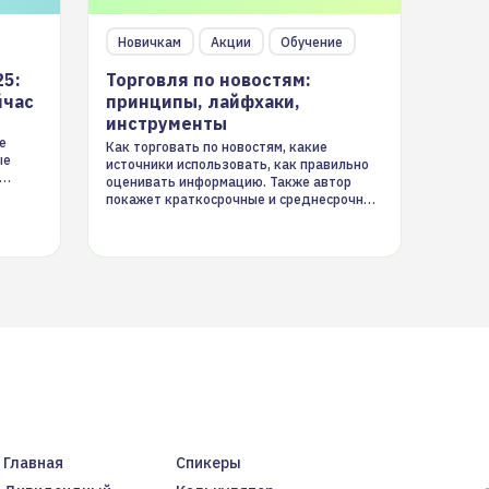
Новичкам
Акции
Обучение
25:
Торговля по новостям:
йчас
принципы, лайфхаки,
инструменты
е
Как торговать по новостям, какие
ые
источники использовать, как правильно
оценивать информацию. Также автор
покажет краткосрочные и среднесрочные
торговые стратегии на новостном потоке
Главная
Спикеры