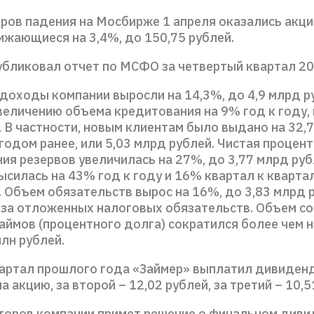
еров падения на Мосбирже 1 апреля оказались акц
ижающиеся на 3,4%, до 150,75 рублей.
убликовал отчет по МСФО за четвертый квартал 20
доходы компании выросли на 14,3%, до 4,9 млрд р
величению объема кредитования на 9% год к году, 
. В частности, новым клиентам было выдано на 32,
годом ранее, или 5,03 млрд рублей. Чистая процен
ия резервов увеличилась на 27%, до 3,77 млрд руб
силась на 43% год к году и 16% квартал к квартал
 Объем обязательств вырос на 16%, до 3,83 млрд р
-за отложенных налоговых обязательств. Объем с
аймов (процентного долга) сократился более чем н
млн рублей.
вартал прошлого года «Займер» выплатил дивиденд
на акцию, за второй – 12,02 рублей, за третий – 10,5
торов компании примет решение о финальном диви