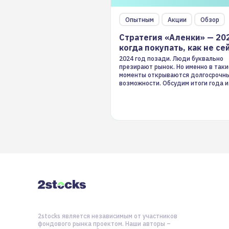
Опытным
Акции
Обзор
Стратегия «Аленки» — 20
когда покупать, как не се
2024 год позади. Люди буквально
презирают рынок. Но именно в таки
моменты открываются долгосрочн
возможности. Обсудим итоги года и
стратегию на 2025-й
2stocks является независимым от участников
фондового рынка проектом. Наши авторы –