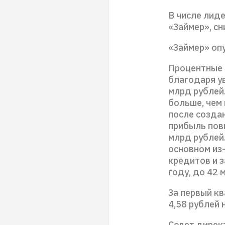
В числе лид
«Займер», сн
«Займер» оп
Процентные 
благодаря у
млрд рублей
больше, чем 
после создан
прибыль повы
млрд рублей.
основном из
кредитов и з
году, до 42 
За первый к
4,58 рублей 
Совет дирек