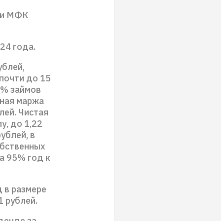
ии МФК
24 года.
ублей,
почти до 15
7% займов
тная маржа
лей. Чистая
у, до 1,22
ублей, в
обственных
а 95% год к
 в размере
1 рублей.
денде за