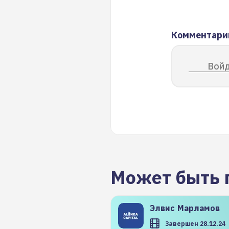
Комментари
Войд
Может быть 
Элвис
Марламов
Завершен 28.12.24