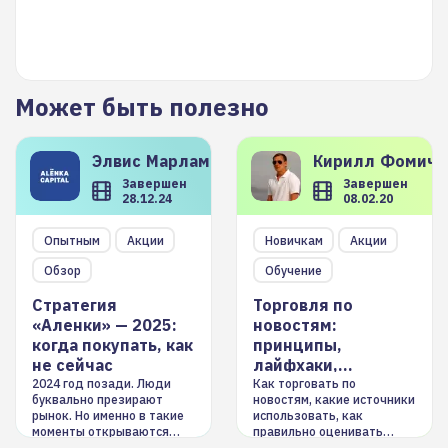
Может быть полезно
Элвис
Марламов
Кирилл
Фомиче
Завершен
Завершен
28.12.24
08.02.20
Опытным
Акции
Новичкам
Акции
Обзор
Обучение
Стратегия
Торговля по
«Аленки» — 2025:
новостям:
когда покупать, как
принципы,
не сейчас
лайфхаки,
инструменты
2024 год позади. Люди
Как торговать по
буквально презирают
новостям, какие источники
рынок. Но именно в такие
использовать, как
моменты открываются
правильно оценивать
долгосрочные
информацию. Также автор