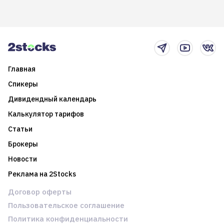
возможности. Обсудим
покажет краткосрочные и
итоги года и стратегию на
среднесрочные
2025-й
торговые стратегии на
новостном потоке
Главная
Спикеры
Дивидендный календарь
Калькулятор тарифов
Статьи
Брокеры
Новости
Реклама на 2Stocks
Договор оферты
Пользовательское соглашение
Политика конфиденциальности