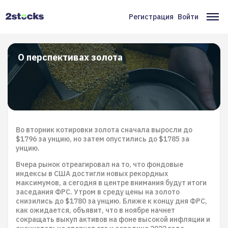
Перейти
к
Регистрация
Войти
Меню
Ос
основному
содержанию
учётной
на
записи
О перспективах золота
пользователя
Во вторник котировки золота сначала выросли до
$1796 за унцию, но затем опустились до $1785 за
унцию.
Вчера рынок отреагировал на то, что фондовые
индексы в США достигли новых рекордных
максимумов, а сегодня в центре внимания будут итоги
заседания ФРС. Утром в среду цены на золото
снизились до $1780 за унцию. Ближе к концу дня ФРС,
как ожидается, объявит, что в ноябре начнет
сокращать выкуп активов на фоне высокой инфляции и