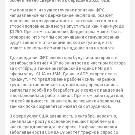
окончательно свернет его к середине 2022 года.
Мы полагаем, что ужесточение политики ФРС,
направленное на сдерживание инфляции, окажет
давление на котировки золота, которые сегодня во
второй половине дня могут опуститься как минимум до
$1750. При этом в заявлении Федрезерва может быть
оговорено, что темпы сворачивания стимулирования
будут зависеть от экономической ситуации, и это
может несколько смягчить падение цен на золото.
До заседания ФРС инвесторы будут анализировать
октябрьский отчет ADP по занятости в частном секторе
за октябрь, а также октябрьский индекс PMI для
сферы услуг США от ISM. Данные ADP, скорее всего,
покажут, что предложение рабочей силы на рынке
труда восстанавливается, поскольку прекратились
выплаты пособий по безработице в связи с пандемией
и возобновилась работа школ. При этом работодатели,
по всей видимости, значительно повысили зарплаты,
так как пока сохраняется нехватка сотрудников.
В сфере услуг США активность в октябре, вероятно,
снизилась - росту в основном мешают проблемы в
части предложения, а не спроса. На фоне снижения
заболеваемости COVID-19 растет трафик и спрос со