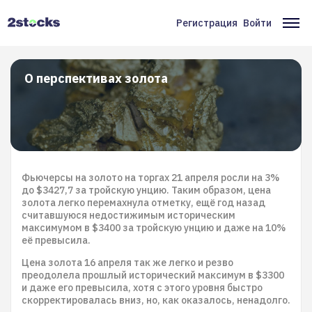
Перейти
к
Регистрация
Войти
Меню
Ос
основному
содержанию
учётной
на
записи
О перспективах золота
пользователя
Фьючерсы на золото на торгах 21 апреля росли на 3%
до $3427,7 за тройскую унцию. Таким образом, цена
золота легко перемахнула отметку, ещё год назад
считавшуюся недостижимым историческим
максимумом в $3400 за тройскую унцию и даже на 10%
её превысила.
Цена золота 16 апреля так же легко и резво
преодолела прошлый исторический максимум в $3300
и даже его превысила, хотя с этого уровня быстро
скорректировалась вниз, но, как оказалось, ненадолго.