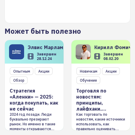
Может быть полезно
Элвис
Марламов
Кирилл
Фомиче
Завершен
Завершен
28.12.24
08.02.20
Опытным
Акции
Новичкам
Акции
Обзор
Обучение
Стратегия
Торговля по
«Аленки» — 2025:
новостям:
когда покупать, как
принципы,
не сейчас
лайфхаки,
инструменты
2024 год позади. Люди
Как торговать по
буквально презирают
новостям, какие источники
рынок. Но именно в такие
использовать, как
моменты открываются
правильно оценивать
долгосрочные
информацию. Также автор