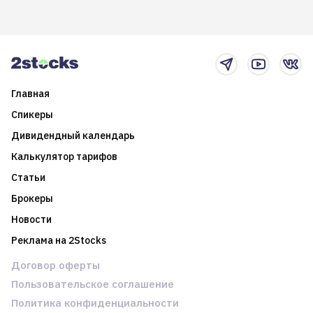
возможности. Обсудим
покажет краткосрочные и
итоги года и стратегию на
среднесрочные
2025-й
торговые стратегии на
новостном потоке
Главная
Спикеры
Дивидендный календарь
Калькулятор тарифов
Статьи
Брокеры
Новости
Реклама на 2Stocks
Договор оферты
Пользовательское соглашение
Политика конфиденциальности