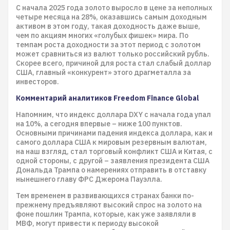
С начала 2025 года золото выросло в цене за неполных
четыре месяца на 28%, оказавшись самым доходным
активом в этом году, такая доходность даже выше,
чем по акциям многих «голубых фишек» мира. По
темпам роста доходности за этот период с золотом
может сравниться из валют только российский рубль.
Скорее всего, причиной для роста стал слабый доллар
США, главный «конкурент» этого драгметалла за
инвесторов.
Комментарий аналитиков Freedom Finance Global
Напомним, что индекс доллара DXY с начала года упал
на 10%, а сегодня впервые – ниже 100 пунктов.
Основными причинами падения индекса доллара, как и
самого доллара США к мировым резервным валютам,
на наш взгляд, стал торговый конфликт США и Китая, с
одной стороны, с другой – заявления президента США
Дональда Трампа о намерениях отправить в отставку
нынешнего главу ФРС Джерома Пауэлла.
Тем временем в развивающихся странах банки по-
прежнему предъявляют высокий спрос на золото на
фоне пошлин Трампа, которые, как уже заявляли в
МВФ, могут привести к периоду высокой