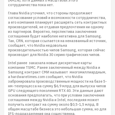
(AMZN), хотя данных о масштабах этого
сотрудничества пока нет.
Глава Nvidia уточнил, что стороны продолжают
согласование условий и возможности сотрудничества,
а его компания планирует расширять сеть контрактных
производителей, не отдавая предпочтения ни одному
из партнеров. Вероятно, перспектива заключения
соглашения будет наиболее негативна для Samsung.
Так, CRN, которая ссылается на неназванный источник,
сообщает, что Nvidia недовольна
производительностью чипов Samsung, которая сейчас
производит для Nvidia 30 серию графических чипов.
Intel ранее заказала новые дискретные карты
компании TSMC. Ранее заключенный между Nvidia и
Samsung контракт СМИ называют многомиллиардным,
а hardwaretimes.com сообщает, что Nvidia
забронировала производственные мощности на базе 5-
нм-техпроцесса на сумму $6,9 млрд для выпуска чипов
GPU следующего поколения RTX 40. Эти данные дают
основания предполагать, что при условии заключения
соглашения между Nvidia и Intel, последняя может
получить контракт на сумму около $0,5-1,5 млрд. В
общем масштабе бизнеса это небольшая сумма, но для
IFS-подразделения она существенна.