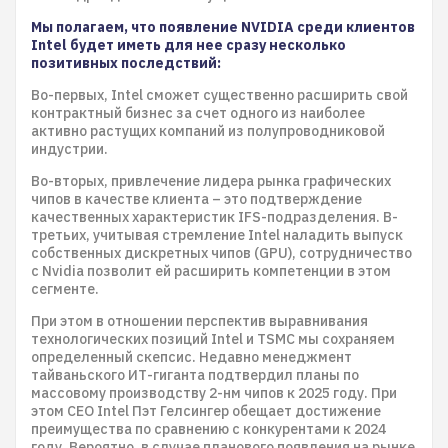
Мы полагаем, что появление NVIDIA среди клиентов
Intel будет иметь для нее сразу несколько
позитивных последствий:
Во-первых, Intel сможет существенно расширить свой
контрактный бизнес за счет одного из наиболее
активно растущих компаний из полупроводниковой
индустрии.
Во-вторых, привлечение лидера рынка графических
чипов в качестве клиента – это подтверждение
качественных характеристик IFS-подразделения. В-
третьих, учитывая стремление Intel наладить выпуск
собственных дискретных чипов (GPU), сотрудничество
с Nvidia позволит ей расширить компетенции в этом
сегменте.
При этом в отношении перспектив выравнивания
технологических позиций Intel и TSMC мы сохраняем
определенный скепсис. Недавно менеджмент
тайваньского ИТ-гиганта подтвердил планы по
массовому производству 2-нм чипов к 2025 году. При
этом СЕО Intel Пэт Гелсингер обещает достижение
преимущества по сравнению с конкурентами к 2024
году. Вероятно, в случае планового появления на рынке