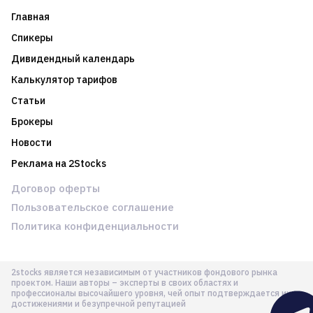
Главная
Спикеры
Дивидендный календарь
Калькулятор тарифов
Статьи
Брокеры
Новости
Реклама на 2Stocks
Договор оферты
Пользовательское соглашение
Политика конфиденциальности
2stocks является независимым от участников фондового рынка
проектом. Наши авторы – эксперты в своих областях и
профессионалы высочайшего уровня, чей опыт подтверждается их
достижениями и безупречной репутацией