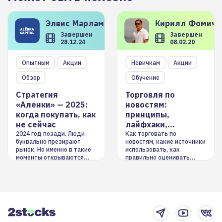
Элвис
Марламов
Кирилл
Фомиче
Завершен
Завершен
28.12.24
08.02.20
Опытным
Акции
Новичкам
Акции
Обзор
Обучение
Стратегия
Торговля по
«Аленки» — 2025:
новостям:
когда покупать, как
принципы,
не сейчас
лайфхаки,
инструменты
2024 год позади. Люди
Как торговать по
буквально презирают
новостям, какие источники
рынок. Но именно в такие
использовать, как
моменты открываются
правильно оценивать
долгосрочные
информацию. Также автор
возможности. Обсудим
покажет краткосрочные и
итоги года и стратегию на
среднесрочные
2025-й
торговые стратегии на
новостном потоке