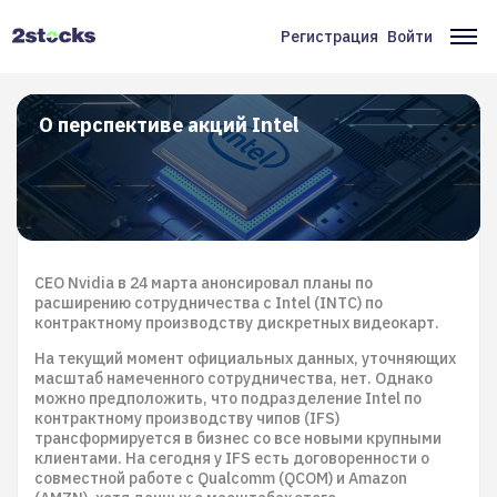
Перейти
к
Регистрация
Войти
Меню
Ос
основному
содержанию
учётной
на
записи
О перспективе акций Intel
пользователя
СЕО Nvidia в 24 марта анонсировал планы по
расширению сотрудничества с Intel (INTC) по
контрактному производству дискретных видеокарт.
На текущий момент официальных данных, уточняющих
масштаб намеченного сотрудничества, нет. Однако
можно предположить, что подразделение Intel по
контрактному производству чипов (IFS)
трансформируется в бизнес со все новыми крупными
клиентами. На сегодня у IFS есть договоренности о
совместной работе с Qualcomm (QCOM) и Amazon