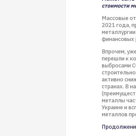
стоимости м
Массовые от
2021 года, 
металлургии
финансовых 
Впрочем, уж
перешли к к
выбросами С
строительно
активно сни
странах. В 
(преимуществ
металлы част
Украине и в
металлов пр
Продолжени