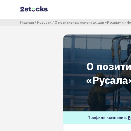
Перейти
к
основному
содержанию
Строка навигации
Главная
Новости
О позитивных моментах для «Русала» и «Н
О позит
«Русала
Профиль компании:
Р