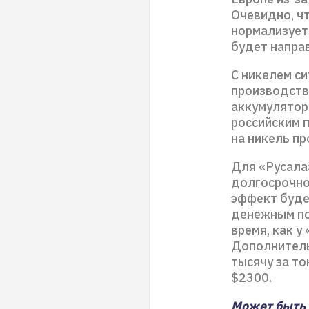
Очевидно, ч
нормализуетс
будет напра
С никелем си
производств
аккумулятор
российским п
на никель п
Для «Русала»
долгосрочно
эффект буде
денежным пот
время, как 
Дополнитель
тысячу за то
$2300.
Может быть 