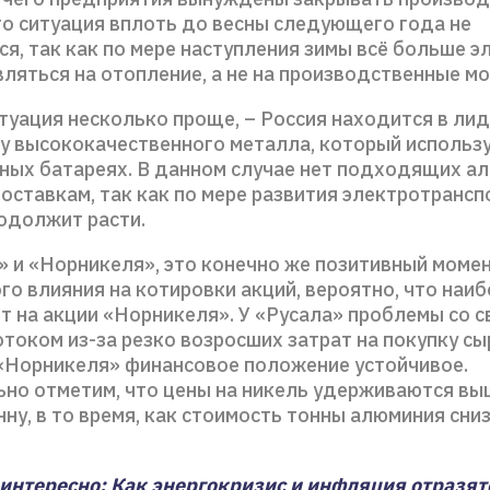
то ситуация вплоть до весны следующего года не
я, так как по мере наступления зимы всё больше э
вляться на отопление, а не на производственные м
туация несколько проще, – Россия находится в лид
у высококачественного металла, который использу
ных батареях. В данном случае нет подходящих а
оставкам, так как по мере развития электротрансп
родолжит расти.
 и «Норникеля», это конечно же позитивный момен
го влияния на котировки акций, вероятно, что наи
т на акции «Норникеля». У «Русала» проблемы со 
оком из-за резко возросших затрат на покупку сыр
у «Норникеля» финансовое положение устойчивое.
но отметим, что цены на никель удерживаются вы
нну, в то время, как стоимость тонны алюминия сни
интересно: Как энергокризис и инфляция отразят