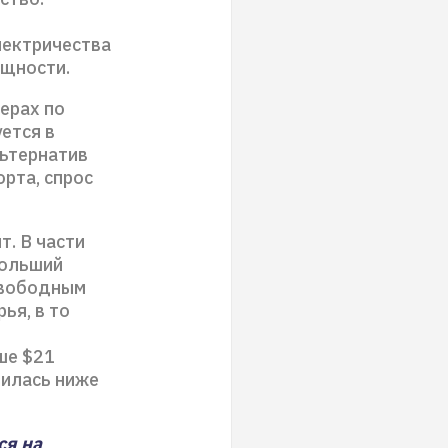
лектричества
ощности.
ерах по
ется в
льтернатив
орта, спрос
т. В части
больший
свободным
ья, в то
ше $21
зилась ниже
ся на