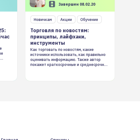
Завершен 08.02.20
Новичкам
Акции
Обучение
25:
Торговля по новостям:
йчас
принципы, лайфхаки,
инструменты
е
Как торговать по новостям, какие
ые
источники использовать, как правильно
оценивать информацию. Также автор
покажет краткосрочные и среднесрочные
торговые стратегии на новостном потоке