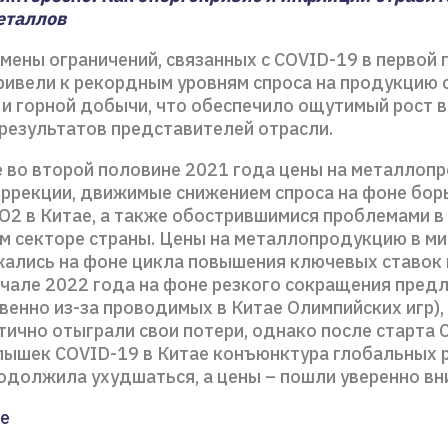
еталлов
мены ограничений, связанных с COVID-19 в первой 
привели к рекордным уровням спроса на продукцию 
 и горной добычи, что обеспечило ощутимый рост 
результатов представителей отрасли.
е во второй половине 2021 года цены на металлоп
оррекции, движимые снижением спроса на фоне бор
О2 в Китае, а также обострившимися проблемами в
м секторе страны. Цены на металлопродукцию в ми
жались на фоне цикла повышения ключевых ставок 
начале 2022 года на фоне резкого сокращения пред
енно из-за проводимых в Китае Олимпийских игр),
ично отыграли свои потери, однако после старта 
спышек COVID-19 в Китае конъюнктура глобальных 
одолжила ухудшаться, а цены – пошли уверенно вни
е