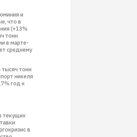
люминия и
е, что в
иния (+13%
яч тонн
ии в марте-
ует среднему
4 тысяч тонн
кспорт никеля
17% год к
в текущих
ставки
ргокризис в
ство.