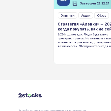
Завершен 28.12.24
Опытным
Акции
Обзор
Стратегия «Аленки» — 20
когда покупать, как не се
2024 год позади. Люди буквально
презирают рынок. Но именно в таки
моменты открываются долгосрочн
возможности. Обсудим итоги года и
стратегию на 2025-й
2stocks является независимым от участников