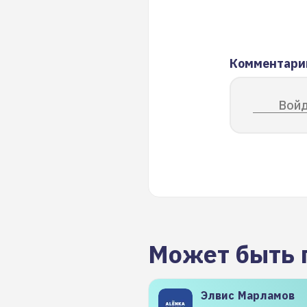
Комментари
Войд
Может быть 
Элвис
Марламов