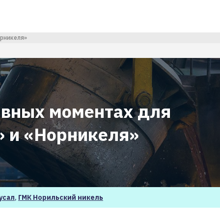
орникеля»
ивных моментах для
» и «Норникеля»
усал
,
ГМК Норильский никель