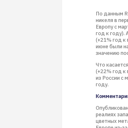
По данным Re
никеля в пер
Европу с ма
год к году).
(+21% год к 
июне были на
значению по
Что касается
(+22% год к 
из России с 
году.
Комментари
Опубликован
реалиях зап
цветных мета
Европе из-з