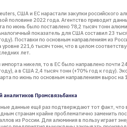
uters, США и ЕС нарастали закупки российского а
вой половине 2022 года. Агентство приводит данны
рта по июнь было поставлено 78,2 тысяч тонн алюм
 Аналогичный показатель для США составил 23 тыс
году). Поставки по основным направлениям из Росс
 уровне 221,6 тысяч тонн, что в целом соответств
следних лет.
 импорта никеля, то в ЕС было направлено почти 2
году), а в США 2,4 тысяч тонн (+70% год к году). Э
марта по июнь по основным направлениям вырос на 
й аналитиков Промсвязьбанка
ные данные ещё раз подтверждают тот факт, что 
адным странам крайне проблематично заменить по
ллов из России. Для алюминия в пользу играет эне
а чего предприятия вынуждены закрывать производ