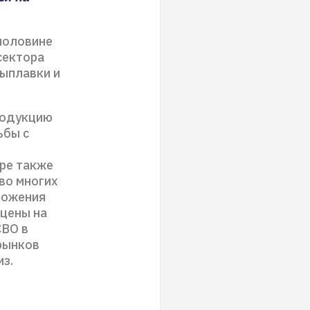
половине
сектора
выплавки и
родукцию
ьбы с
ре также
во многих
ложения
 цены на
СВО в
рынков
з.