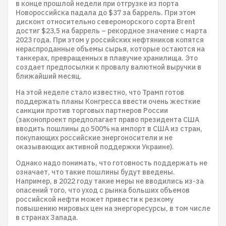
в конце прошлой недели при отгрузке из порта
Новороссийска падала до $37 за баррель. При этом
дисконт относительно североморского сорта Brent
достиг $23,5 на баррель – рекордное значение с марта
2023 года. При этом у российских нефтяников копятся
нераспроданные объемы сырья, которые остаются на
танкерах, превращенных в плавучие хранилища. Это
создает предпосылки к провалу валютной выручки в
ближайший месяц.
На этой неделе стало известно, что Трамп готов
поддержать планы Конгресса ввести очень жесткие
санкции против торговых партнеров России
(законопроект предполагает право президента США
вводить пошлины до 500% на импорт в США из стран,
покупающих российские энергоносители и не
оказывающих активной поддержки Украине).
Однако надо понимать, что готовность поддержать не
означает, что такие пошлины будут введены.
Например, в 2022 году такие меры не вводились из-за
опасений того, что уход с рынка больших объемов
российской нефти может привести к резкому
повышению мировых цен на энергоресурсы, в том числе
в странах Запада.