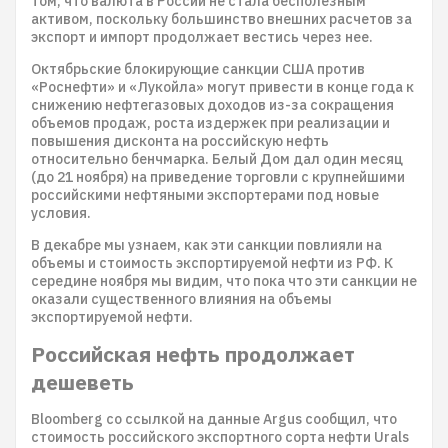
том, что валюта в России не стала бесполезным
активом, поскольку большинство внешних расчетов за
экспорт и импорт продолжает вестись через нее.
Октябрьские блокирующие санкции США против
«Роснефти» и «Лукойла» могут привести в конце года к
снижению нефтегазовых доходов из-за сокращения
объемов продаж, роста издержек при реализации и
повышения дисконта на российскую нефть
относительно бенчмарка. Белый Дом дал один месяц
(до 21 ноября) на приведение торговли с крупнейшими
российскими нефтяными экспортерами под новые
условия.
В декабре мы узнаем, как эти санкции повлияли на
объемы и стоимость экспортируемой нефти из РФ. К
середине ноября мы видим, что пока что эти санкции не
оказали существенного влияния на объемы
экспортируемой нефти.
Российская нефть продолжает
дешеветь
Bloomberg со ссылкой на данные Argus сообщил, что
стоимость российского экспортного сорта нефти Urals