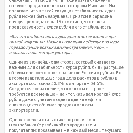
снижения ставок ЦБ РФ, а также из-за снижения
объемов продажи валюты со стороны Минфина. Мы
полагаем, что в такой ситуации стабильность курса
рубля может быть нарушена. При этом в середине
ноября председатель ЦБ отметила, что важна
предсказуемость курса рубля и его стабильность.
«Вот эта стабильность курса достигается именно при
низкой инфляции. Низкая инфляция действует на курс
гораздо лучше всяких административных мер», –
сказала глава мегарегулятора.
Одним из важнейших факторов, который считается
важным для стабильности курса рубля, были растущие
объемы внешнеторговых расчетов России в рублях. Во
втором квартале 2025 года доля расчетов в рублях в
экспорте составила 53,3%, в импорте – 54,6%.
Создается впечатление, что валюты в стране
требуется все меньше – на что указывал крепкий курс
рубля даже с учетом падения цен на нефть и
снижающихся объемов продажи валюты
экспортерами.
Однако свежая статистика по расчетам от
Центробанка (с разбивкой по продавцам и
покупателям) показывает – в каждый месяц текущего