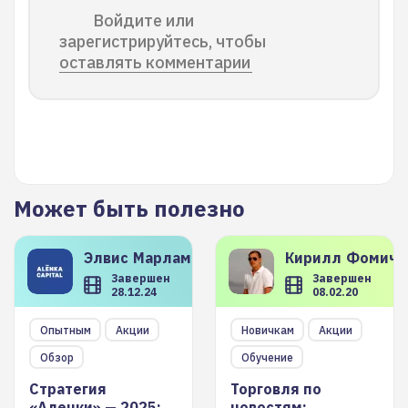
Войдите или
зарегистрируйтесь, чтобы
оставлять комментарии
Может быть полезно
Элвис
Марламов
Кирилл
Фомиче
Завершен
Завершен
28.12.24
08.02.20
Опытным
Акции
Новичкам
Акции
Обзор
Обучение
Стратегия
Торговля по
«Аленки» — 2025:
новостям: