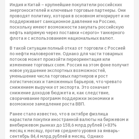
Индия и Китай – крупнейшие покупатели российских
энергоносителей и ключевые торговые партнеры. Они
проводят политику, которая в основном игнорирует и не
поддерживает санкционное давление на Россию,
поскольку имеют возможности закупать российскую
нефть напрямую через поставки «серого» танкерного
флота и с использованием национальных валют.
В такой ситуации полный отказ от торговли с Россией
по нефти маловероятен. Однако для части товарных
потоков может произойти переориентация или
изменение торговых схем. Россия на этом фоне получит
новое ухудшение экспортных возможностей,
уменьшение числа торговых партнеров и рост
логистических и таможенных барьеров, что чревато
снижением выручки от экспорта. Это означает
снижение доходов бюджета и, как следствие,
сворачивание программ поддержки экономики и
возможное замедление роста ВВП.
Ранее стало известно, что в октябре физлица
нарастили покупки иностранной валюты на биржевом и
внебиржевом рынках до 158,6 млрд рублей (+83%
месяц к месяцу, против среднего уровня за январь-
сентябрь 84,4 млрд рублей в месяц. Однако