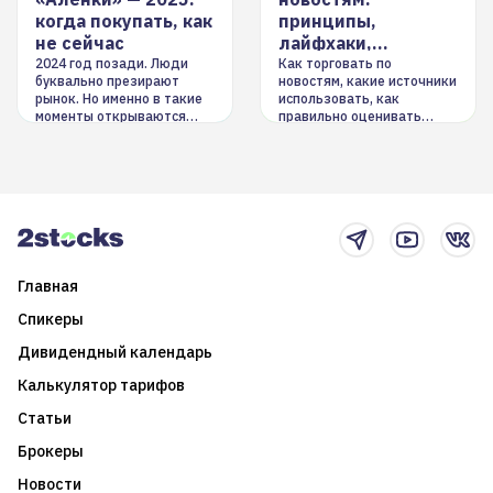
когда покупать, как
принципы,
не сейчас
лайфхаки,
инструменты
2024 год позади. Люди
Как торговать по
буквально презирают
новостям, какие источники
рынок. Но именно в такие
использовать, как
моменты открываются
правильно оценивать
долгосрочные
информацию. Также автор
возможности. Обсудим
покажет краткосрочные и
итоги года и стратегию на
среднесрочные
2025-й
торговые стратегии на
новостном потоке
Главная
Спикеры
Дивидендный календарь
Калькулятор тарифов
Статьи
Брокеры
Новости