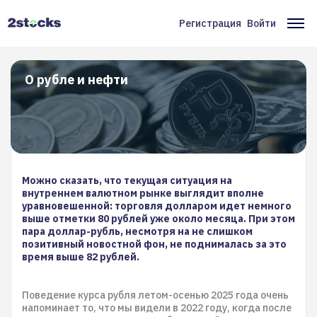
Перейти
к
Регистрация
Войти
Меню
Ос
основному
содержанию
учётной
на
записи
О рубле и нефти
пользователя
Можно сказать, что текущая ситуация на
внутреннем валютном рынке выглядит вполне
уравновешенной: торговля долларом идет немного
выше отметки 80 рублей уже около месяца. При этом
пара доллар-рубль, несмотря на не слишком
позитивный новостной фон, не поднималась за это
время выше 82 рублей.
Поведение курса рубля летом-осенью 2025 года очень
напоминает то, что мы видели в 2022 году, когда после