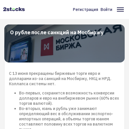
Перейти
к
Регистрация
Войти
Меню
Ос
основному
содержанию
учётной
на
записи
О рубле после санкций на Мосбиржу
пользователя
С 13 июня прекращены биржевые торги евро и
долларами из-за санкций на Мосбиржу, НКЦ и НРД.
Коллапса системы нет.
Во-первых, сохранится возможность конверсии
долларов и евро на внебиржевом рынке (60% всех
торгов валютой).
Во-вторых, юань и рубль уже занимают
определяющий вес в обслуживании экспортно-
импортных операций, а объемы торгов юанем
составляют половину всех торгов на валютном