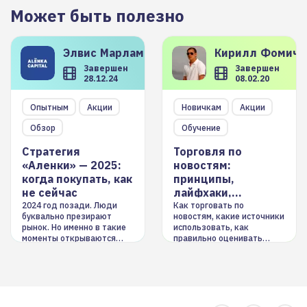
Может быть полезно
Элвис
Марламов
Кирилл
Фомиче
Завершен
Завершен
28.12.24
08.02.20
Опытным
Акции
Новичкам
Акции
Обзор
Обучение
Стратегия
Торговля по
«Аленки» — 2025:
новостям:
когда покупать, как
принципы,
не сейчас
лайфхаки,
инструменты
2024 год позади. Люди
Как торговать по
буквально презирают
новостям, какие источники
рынок. Но именно в такие
использовать, как
моменты открываются
правильно оценивать
долгосрочные
информацию. Также автор
возможности. Обсудим
покажет краткосрочные и
итоги года и стратегию на
среднесрочные
2025-й
торговые стратегии на
новостном потоке