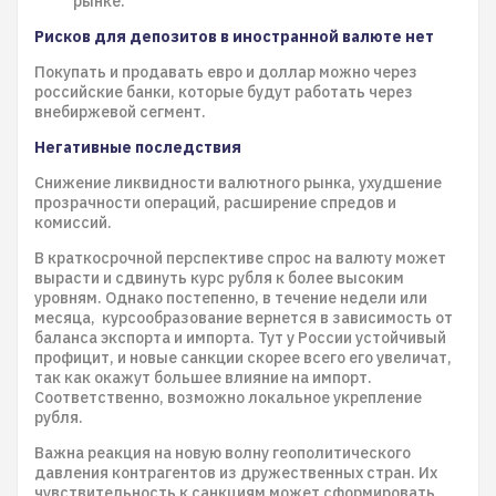
рынке.
Рисков для депозитов в иностранной валюте нет
Покупать и продавать евро и доллар можно через
российские банки, которые будут работать через
внебиржевой сегмент.
Негативные последствия
Cнижение ликвидности валютного рынка, ухудшение
прозрачности операций, расширение спредов и
комиссий.
В краткосрочной перспективе спрос на валюту может
вырасти и сдвинуть курс рубля к более высоким
уровням. Однако постепенно, в течение недели или
месяца, курсообразование вернется в зависимость от
баланса экспорта и импорта. Тут у России устойчивый
профицит, и новые санкции скорее всего его увеличат,
так как окажут большее влияние на импорт.
Соответственно, возможно локальное укрепление
рубля.
Важна реакция на новую волну геополитического
давления контрагентов из дружественных стран. Их
чувствительность к санкциям может сформировать