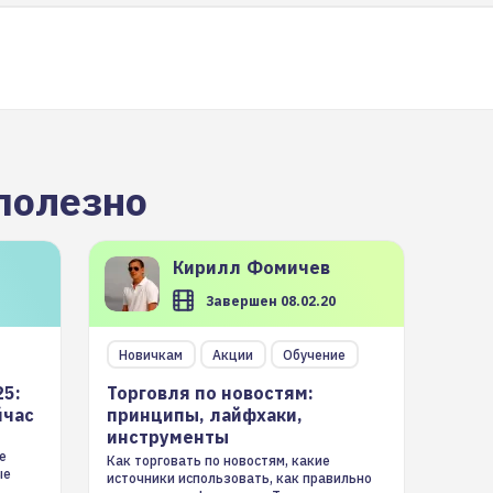
полезно
Кирилл
Фомичев
Завершен 08.02.20
Новичкам
Акции
Обучение
25:
Торговля по новостям:
йчас
принципы, лайфхаки,
инструменты
е
Как торговать по новостям, какие
ые
источники использовать, как правильно