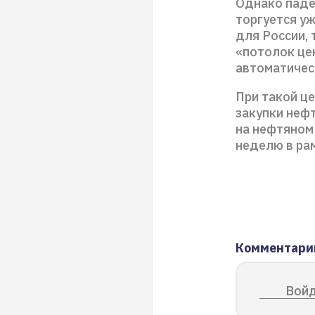
Однако паден
торгуется уж
для России, 
«потолок цен
автоматичес
При такой ц
закупки нефт
на нефтяном
неделю в рам
Комментари
Войд