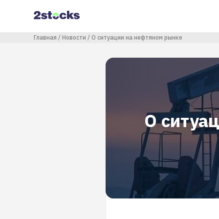
Перейти
к
основному
содержанию
Строка навигации
Главная
Новости
О ситуации на нефтяном рынке
О ситуа