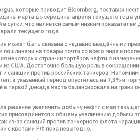
rgus, которые приводит Bloomberg, поставки нефти
редины марта до середины апреля текущего года уп
 в сутки, что является самым низким показателем 
евраля текущего года.
ция может быть связана с недавно введёнными пре
 пошлинами на товары почти со всего мира и посл
ния некоторых стран-импортёров нефти о намерени
и из США. Достаточно большую роль в сокращении
 и санкции против российских танкеров. Напомним 
rent в указанный период опустилась на 7,3% и тор
ё в первой декаде марта балансировала на грани о
ла решение увеличить добычу нефти с мая текущег
сия присоединится к общему увеличению добычи т
 как из-за санкций против танкерного флота наращ
вии с квотами РФ пока невыгодно.