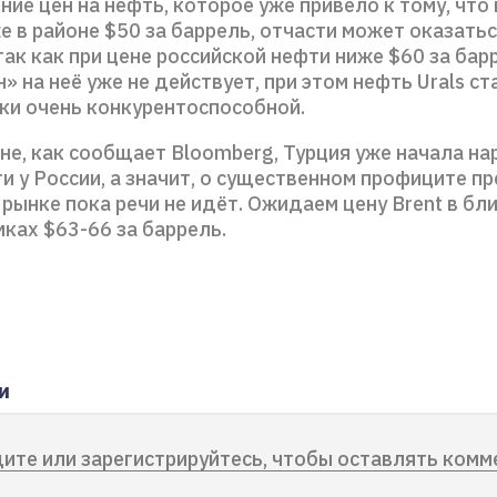
ие цен на нефть, которое уже привело к тому, что 
е в районе $50 за баррель, отчасти может оказат
так как при цене российской нефти ниже $60 за бар
» на неё уже не действует, при этом нефть Urals с
ки очень конкурентоспособной.
ене, как сообщает Bloomberg, Турция уже начала н
и у России, а значит, о существенном профиците 
 рынке пока речи не идёт. Ожидаем цену Brent в б
ках $63-66 за баррель.
и
ите или зарегистрируйтесь, чтобы оставлять комм