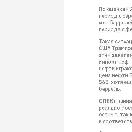
По оценкам A
период с се
млн баррелей
периода с ф
Такая ситуа
США Трампом
этим заявле
импорт нефт
нефти играют
цена нефти B
$65, хотя ещ
баррель.
ОПЕК+ приня
реально Рос
осенью, так
в соответст