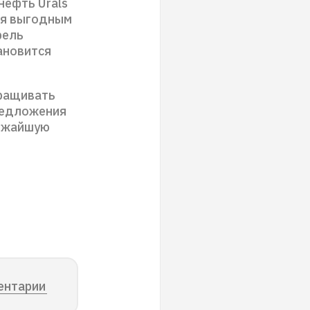
нефть Urals
ься выгодным
рель
тановится
аращивать
предложения
лижайшую
ентарии