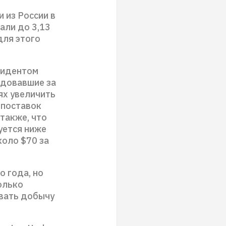
 из России в
али до 3,13
для этого
зидентом
едовавшие за
ях увеличить
 поставок
также, что
гуется ниже
коло $70 за
о года, но
олько
ивать добычу