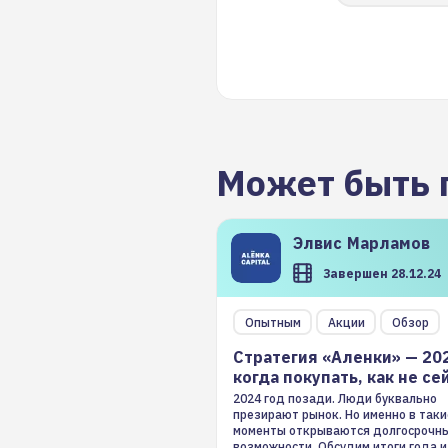
Может быть 
Элвис
Марламов
Завершен 28.12.24
Опытным
Акции
Обзор
Стратегия «Аленки» — 20
когда покупать, как не се
2024 год позади. Люди буквально
презирают рынок. Но именно в таки
моменты открываются долгосрочн
возможности. Обсудим итоги года и