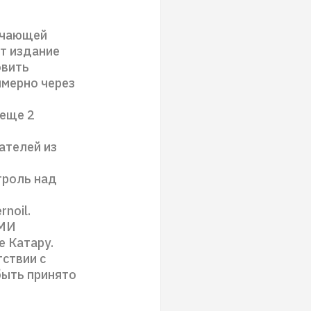
ючающей
т издание
овить
имерно через
 еще 2
ателей из
троль над
noil.
СМИ
е Катару.
тствии с
быть принято