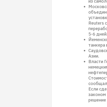
из самол
Московск
объедин
установк
Reuters 
перерабо
5-6 дней
Йеменски
танкера 
Саудовск
Азии.
Власти Г
немецким
нефтепер
Стоимост
сообщали
Если сде
законом 
решение 