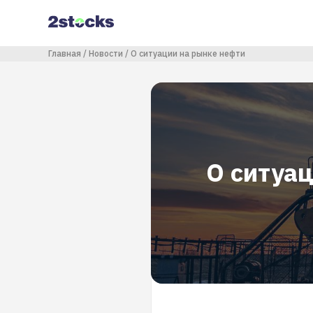
Перейти
к
основному
содержанию
Строка навигации
Главная
Новости
О ситуации на рынке нефти
О ситуа