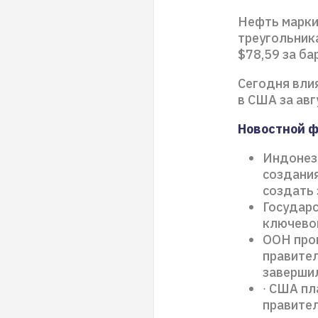
Нефть марки
треугольник
$78,59 за ба
Сегодня вли
в США за авг
Новостной 
Индонези
создания
создать 
Государ
ключево
ООН про
правител
заверши
∙ США п
правител