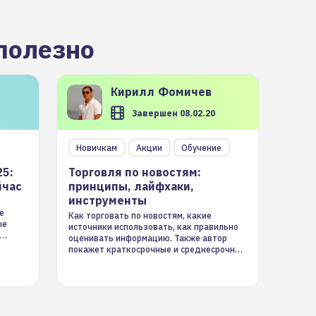
полезно
Кирилл
Фомичев
Завершен 08.02.20
Новичкам
Акции
Обучение
25:
Торговля по новостям:
йчас
принципы, лайфхаки,
инструменты
е
Как торговать по новостям, какие
ые
источники использовать, как правильно
оценивать информацию. Также автор
покажет краткосрочные и среднесрочные
торговые стратегии на новостном потоке