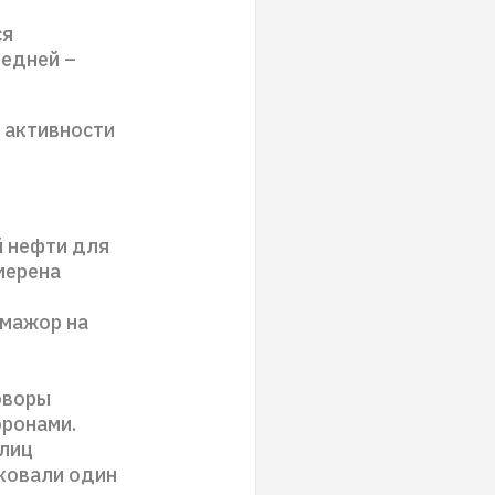
ся
редней –
 активности
й нефти для
мерена
-мажор на
оворы
ронами.
 лиц
ковали один