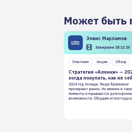
Может быть 
Элвис
Марламов
Завершен 28.12.24
Опытным
Акции
Обзор
Стратегия «Аленки» — 20
когда покупать, как не се
2024 год позади. Люди буквально
презирают рынок. Но именно в таки
моменты открываются долгосрочн
возможности. Обсудим итоги года и
стратегию на 2025-й