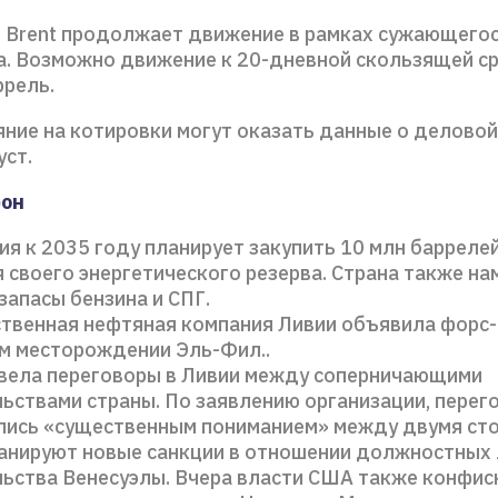
 Brent продолжает движение в рамках сужающего
а. Возможно движение к 20-дневной скользящей с
ррель.
яние на котировки могут оказать данные о деловой
уст.
фон
я к 2035 году планирует закупить 10 млн барреле
 своего энергетического резерва. Страна также на
запасы бензина и СПГ.
ственная нефтяная компания Ливии объявила форс
м месторождении Эль-Фил..
вела переговоры в Ливии между соперничающими
ьствами страны. По заявлению организации, перег
лись «существенным пониманием» между двумя сто
ланируют новые санкции в отношении должностных
ьства Венесуэлы. Вчера власти США также конфис