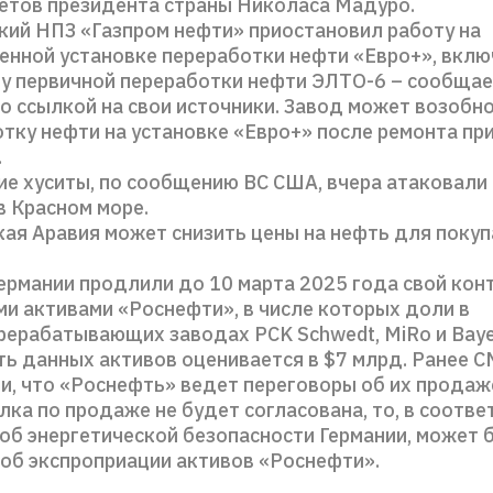
етов президента страны Николаса Мадуро.
ий НПЗ «Газпром нефти» приостановил работу на
енной установке переработки нефти «Евро+», вкл
у первичной переработки нефти ЭЛТО-6 – сообщае
со ссылкой на свои источники. Завод может возобн
тку нефти на установке «Евро+» после ремонта пр
.
е хуситы, по сообщению ВС США, вчера атаковали
в Красном море.
ая Аравия может снизить цены на нефть для покуп
ермании продлили до 10 марта 2025 года свой кон
и активами «Роснефти», в числе которых доли в
ерабатывающих заводах PCK Schwedt, MiRo и Bayer
ь данных активов оценивается в $7 млрд. Ранее 
, что «Роснефть» ведет переговоры об их продаж
лка по продаже не будет согласована, то, в соотве
об энергетической безопасности Германии, может 
об экспроприации активов «Роснефти».