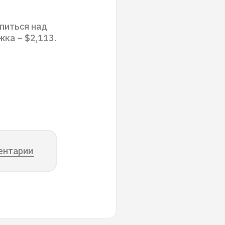
питься над
ка – $2,113.
ентарии