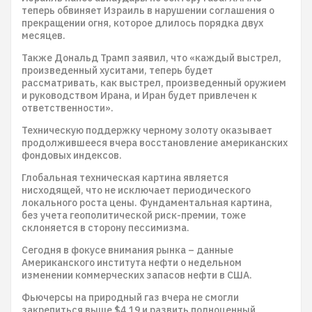
теперь обвиняет Израиль в нарушении соглашения о
прекращении огня, которое длилось порядка двух
месяцев.
Также Дональд Трамп заявил, что «каждый выстрел,
произведенный хуситами, теперь будет
рассматривать, как выстрел, произведенный оружием
и руководством Ирана, и Иран будет привлечен к
ответственности».
Техническую поддержку черному золоту оказывает
продолжившееся вчера восстановление американских
фондовых индексов.
Глобальная техническая картина является
нисходящей, что не исключает периодического
локального роста цены. Фундаментальная картина,
без учета геополитической риск-премии, тоже
склоняется в сторону пессимизма.
Сегодня в фокусе внимания рынка – данные
Американского института нефти о недельном
изменении коммерческих запасов нефти в США.
Фьючерсы на природный газ вчера не смогли
закрепиться выше $4,19 и развить полноценный