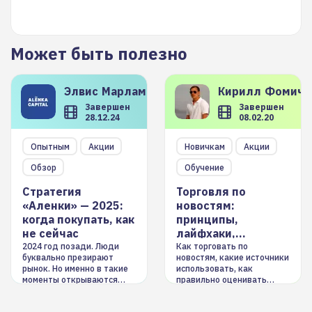
Может быть полезно
Элвис
Марламов
Кирилл
Фомиче
Завершен
Завершен
28.12.24
08.02.20
Опытным
Акции
Новичкам
Акции
Обзор
Обучение
Стратегия
Торговля по
«Аленки» — 2025:
новостям:
когда покупать, как
принципы,
не сейчас
лайфхаки,
инструменты
2024 год позади. Люди
Как торговать по
буквально презирают
новостям, какие источники
рынок. Но именно в такие
использовать, как
моменты открываются
правильно оценивать
долгосрочные
информацию. Также автор
возможности. Обсудим
покажет краткосрочные и