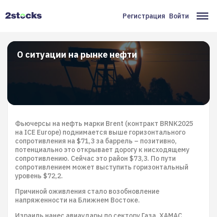
Перейти
к
Регистрация
Войти
Меню
Ос
основному
содержанию
учётной
на
записи
О ситуации на рынке нефти
пользователя
Фьючерсы на нефть марки Brent (контракт BRNK2025
на ICE Europe) поднимается выше горизонтального
сопротивления на $71,3 за баррель – позитивно,
потенциально это открывает дорогу к нисходящему
сопротивлению. Сейчас это район $73,3. По пути
сопротивлением может выступить горизонтальный
уровень $72,2.
Причиной оживления стало возобновление
напряженности на Ближнем Востоке.
Израиль нанес авиаудары по сектору Газа. ХАМАС