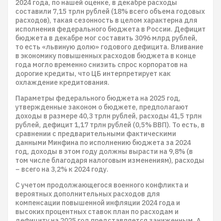
2024 года, по нашей оценке, в декабре расходы
составили 7,15 трлн рублей (18% всего объема годовых
расходов), такая сезонность в целом характерна для
исполнения федерального бюджета в России. Дефицит
бюджета в декабре мог составить 3096 млрд рублей,
то есть «львиную долю» годового дефицита. Вливание
в экономику повышенных расходов бюджета в конце
года могло временно снизить спрос корпоратов на
дорогие кредиты, что ЦБ интерпретирует как
охлаждение кредитования.
Параметры федерального бюджета на 2025 год,
утвержденные законом о бюджете, предполагают
доходы в размере 40,3 трлн рублей, расходы 41,5 трлн
рублей, дефицит 1,17 трлн рублей (0,5% ВВП). То есть, в
сравнении с предварительными фактическими
данными Минфина по исполнению бюджета за 2024
год, доходы в этом году должны вырасти на 9,8% (в
том числе благодаря налоговым изменениям), расходы
– всего на 3,2% к 2024 году.
С учетом продолжающегося военного конфликта и
вероятных дополнительных расходов для
компенсации повышенной инфляции 2024 года и
высоких процентных ставок план по расходам и
дефициту на 2025 год представляется заниженным. А