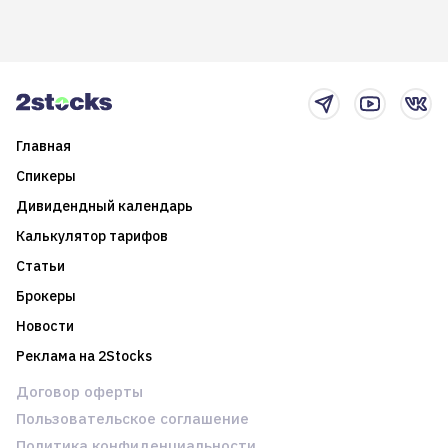
долгосрочные
информацию. Также автор
возможности. Обсудим
покажет краткосрочные и
итоги года и стратегию на
среднесрочные
2025-й
торговые стратегии на
новостном потоке
Главная
Спикеры
Дивидендный календарь
Калькулятор тарифов
Статьи
Брокеры
Новости
Реклама на 2Stocks
Договор оферты
Пользовательское соглашение
Политика конфиденциальности