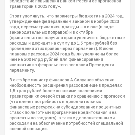
вследствие повышения Банком России ее прогнозной
траектории в 2025 году».
Стоит упомянуть, что параметры бюджета на 2024 год,
утвержденные федеральным законом в ноябре 2023
года, пересматривались дважды – в июне (в виде
законодательных поправок) и в октябре
(правительство получило право увеличить бюджетные
расходы и дефицит на сумму до 1,5 трлн рублей без
проведения этих правок через парламент). В июне
плановые расходы 2024 года были увеличены более
чем на 500 млрд рублей для финансирования
инициатив из февральского послания Президента
парламенту.
В октябре министр финансов А.Силуанов объяснял
необходимость расширения расходов еще в пределах
1,5 трлн рублей более высокими значениями
траектории ключевой ставки по сравнению с прогнозом
(что влечет потребность в дополнительных
финансовых ресурсах на субсидирование процентных
ставок по льготным программам кредитования и на
проценты по госдолгу), а также дополнительными
расходами на обеспечение потребностей специальной
военной операции.