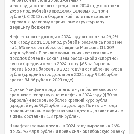
поправкой на сальдо бюджетных и
межгосударственных кредитов в 2024 году составил
2956 млрд рублей (в пределах целевых 3,1 трлн
рублей). С 2025 г. в бюджетной политике заявлен
переход к нулевому первичному структурному
дефициту бюджета.
Нефтегазовые доходы в 2024 году выросли на 26,2%
год к году до 11 131 млрд рублей и оказались при этом
на 1,6% ниже октябрьской оценки Минфина (11 309
млрд рублей). В основе повышения нефтегазовых
доходов более высокая цена российской экспортной
нефти (средняя цена в 2024 ггоду $68 за баррель
против $63 за баррель в 2023 году) и ослабление курса
рубля (средний курс доллара в 2024 году 92,44 рубля
против 84,66 рубля в 2023 году).
Оценки Минфина предполагали чуть более высокую
среднюю экспортную цену нефти в 2024 году ($70 за
баррель) и несколько более крепкий курс рубля
(средний курс 91,2 рубля за доллар). По итогам года
дополнительные нефтегазовые доходы, зачисляемые
в ФНБ, составили 1,3 трлн рублей.
Ненефтегазовые доходы в 2024 году выросли на 26%
до 25576 млрд рублей и превысили октябрьскую оценку