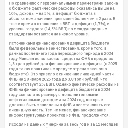
По сравнению с первоначальными параметрами закона
о бюджете фактические расходы оказались выше на
10%, доходы – на 5%, а дефицит бюджета в
абсолютном значении превышен более чем в 2 раза. В
то же время в отношении к ВВП и дефицит (1,7%), и
уровень госдолга (14,5% ВВП) по международным
стандартам остаются на низком уровне.
Источниками финансирования дефицита бюджета
были федеральные заимствования, кроме того, в
рамках последнего года переходного периода в 2024
году Минфин использовал средства ФНБ в пределах
1,3 трлн рублей для финансирования дефицита (с 2025
года такая практика не предусмотрена законом о
бюджете). Это привело к снижению ликвидной части
ФНБ на 1 января 2025 года до 3,8 трлн рублей, что
соответствует 2% ВВП. Однако фактически расходы из
ФНБ на финансирование дефицита бюджета в 2024
году совпали по размеру с дополнительными
нефтегазовыми доходами за 2024 год, которые
должны быть зачислены в ФНБ и восстановить его
ликвидную часть. Тем не менее, финансирование
инфраструктурных проектов из ФНБ продолжится.
Исходя из данных Минфина за весь год и за 11 месяцев