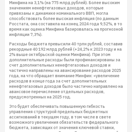
Минфина на 3,1% (на 775 млрд рублей). Более высоким
значениям ненефтегазовых доходов, которые
привязаны к динамике номинального ВВП, могла
способствовать более высокая инфляция (по данным
Росстата, она составила на конец 2024 года 9,52%, в то
время как оценка Минфина базировалась на прогнозной
инфляции 7,3%).
Расходы бюджета превысили 40 трлн рублей, составив
рекордные 40 192 млрд рублей (+24,2% к 2023 году и на
2% выше октябрьской оценки Минфина). При этом
дополнительные расходы были профинансированы за
счет дополнительных ненефтегазовых доходов и
частично направлены на авансирование расходов 2025
года, на что обращает внимание Минфин: «увеличение
расходов в конце года за счет дополнительных
ненефтегазовых доходов было частично направлено на
авансовое перечисление отдельных расходов,
предусмотренных на 2025 год.
Это будет обеспечивать повышенную гибкость
управления структурой предельных бюджетных
ассигнований в текущем году, в том числе в свете
возможного увеличения обязательств федерального
бюджета, зависящих от значения ключевой ставки,