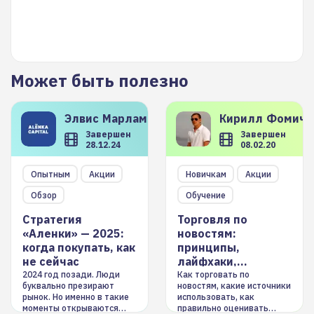
Может быть полезно
Элвис
Марламов
Кирилл
Фомиче
Завершен
Завершен
28.12.24
08.02.20
Опытным
Акции
Новичкам
Акции
Обзор
Обучение
Стратегия
Торговля по
«Аленки» — 2025:
новостям:
когда покупать, как
принципы,
не сейчас
лайфхаки,
инструменты
2024 год позади. Люди
Как торговать по
буквально презирают
новостям, какие источники
рынок. Но именно в такие
использовать, как
моменты открываются
правильно оценивать