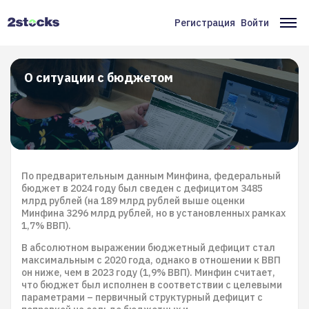
Перейти
к
Регистрация
Войти
Меню
Ос
основному
содержанию
учётной
на
записи
О ситуации с бюджетом
пользователя
По предварительным данным Минфина, федеральный
бюджет в 2024 году был сведен с дефицитом 3485
млрд рублей (на 189 млрд рублей выше оценки
Минфина 3296 млрд рублей, но в установленных рамках
1,7% ВВП).
В абсолютном выражении бюджетный дефицит стал
максимальным с 2020 года, однако в отношении к ВВП
он ниже, чем в 2023 году (1,9% ВВП). Минфин считает,
что бюджет был исполнен в соответствии с целевыми
параметрами – первичный структурный дефицит с