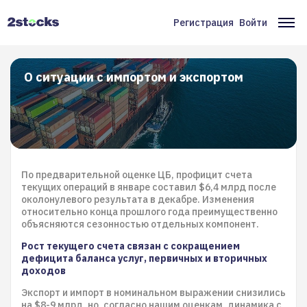
Перейти
к
Регистрация
Войти
Меню
Ос
основному
содержанию
учётной
на
записи
О ситуации с импортом и экспортом
пользователя
По предварительной оценке ЦБ, профицит счета
текущих операций в январе составил $6,4 млрд после
околонулевого результата в декабре. Изменения
относительно конца прошлого года преимущественно
объясняются сезонностью отдельных компонент.
Рост текущего счета связан с сокращением
дефицита баланса услуг, первичных и вторичных
доходов
Экспорт и импорт в номинальном выражении снизились
на $8-9 млрд, но, согласно нашим оценкам, динамика с