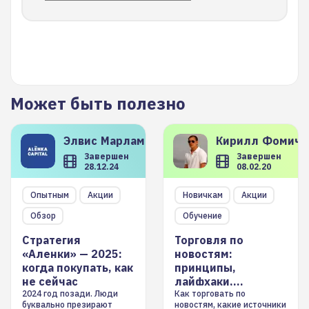
Может быть полезно
Элвис
Марламов
Кирилл
Фомиче
Завершен
Завершен
28.12.24
08.02.20
Опытным
Акции
Новичкам
Акции
Обзор
Обучение
Стратегия
Торговля по
«Аленки» — 2025:
новостям:
когда покупать, как
принципы,
не сейчас
лайфхаки,
инструменты
2024 год позади. Люди
Как торговать по
буквально презирают
новостям, какие источники