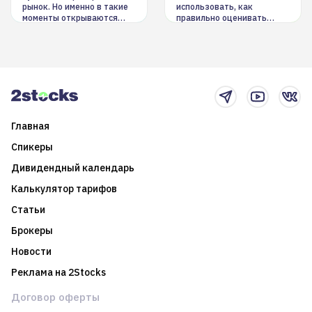
рынок. Но именно в такие
использовать, как
моменты открываются
правильно оценивать
долгосрочные
информацию. Также автор
возможности. Обсудим
покажет краткосрочные и
итоги года и стратегию на
среднесрочные
2025-й
торговые стратегии на
новостном потоке
Главная
Спикеры
Дивидендный календарь
Калькулятор тарифов
Статьи
Брокеры
Новости
Реклама на 2Stocks
Договор оферты