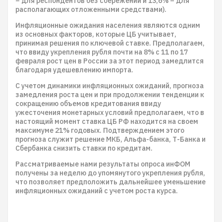
– для респондентов без сбережений и 13,6% – для
располагающих отложенными средствами).
Инфляционные ожидания населения являются одним
из основных факторов, которые ЦБ учитывает,
принимая решения по ключевой ставке. Предполагаем,
что ввиду укрепления рубля почти на 8% с 11 по 17
февраля рост цен в России за этот период замедлится
благодаря удешевлению импорта.
С учетом динамики инфляционных ожиданий, прогноза
замедления роста цен и при продолжении тенденции к
сокращению объемов кредитования ввиду
ужесточения монетарных условий предполагаем, что в
настоящий момент ставка ЦБ РФ находится на своем
максимуме 21% годовых. Подтверждением этого
прогноза служит решение МКБ, Альфа-банка, Т-Банка и
Сбербанка снизить ставки по кредитам.
Рассматриваемые нами результаты опроса инФОМ
получены за неделю до упомянутого укрепления рубля,
что позволяет предположить дальнейшее уменьшение
инфляционных ожиданий с учетом роста курса.