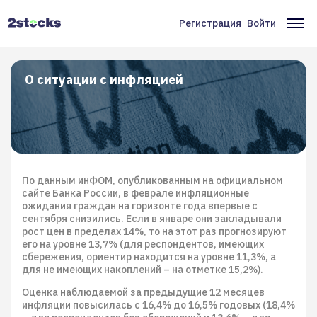
Перейти
к
Регистрация
Войти
Меню
Ос
основному
содержанию
учётной
на
записи
О ситуации с инфляцией
пользователя
По данным инФОМ, опубликованным на официальном
сайте Банка России, в феврале инфляционные
ожидания граждан на горизонте года впервые с
сентября снизились. Если в январе они закладывали
рост цен в пределах 14%, то на этот раз прогнозируют
его на уровне 13,7% (для респондентов, имеющих
сбережения, ориентир находится на уровне 11,3%, а
для не имеющих накоплений – на отметке 15,2%).
Оценка наблюдаемой за предыдущие 12 месяцев
инфляции повысилась с 16,4% до 16,5% годовых (18,4%