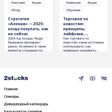
Опытным
Акции
Новичкам
Акции
Обзор
Обучение
Стратегия
Торговля по
«Аленки» — 2025:
новостям:
когда покупать, как
принципы,
не сейчас
лайфхаки,
инструменты
2024 год позади. Люди
Как торговать по
буквально презирают
новостям, какие источники
рынок. Но именно в такие
использовать, как
моменты открываются
правильно оценивать
долгосрочные
информацию. Также автор
возможности. Обсудим
покажет краткосрочные и
итоги года и стратегию на
среднесрочные
2025-й
торговые стратегии на
новостном потоке
Главная
Спикеры
Дивидендный календарь
Калькулятор тарифов