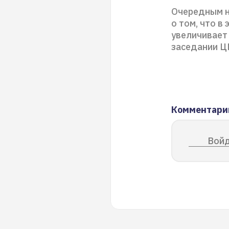
Очередным н
о том, что 
увеличивает
заседании ЦБ
Комментари
Войд