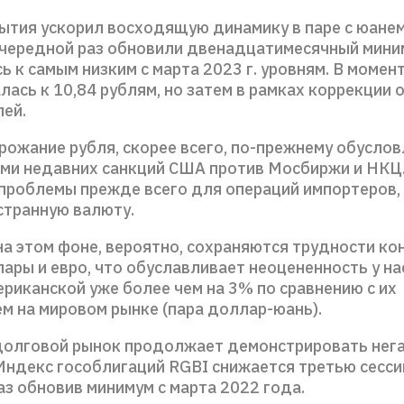
рытия ускорил восходящую динамику в паре с юанем
очередной раз обновили двенадцатимесячный мини
 к самым низким с марта 2023 г. уровням. В момен
лась к 10,84 рублям, но затем в рамках коррекции 
лей.
рожание рубля, скорее всего, по-прежнему обусло
ми недавних санкций США против Мосбиржи и НКЦ.
 проблемы прежде всего для операций импортеров,
странную валюту.
на этом фоне, вероятно, сохраняются трудности ко
ары и евро, что обуславливает неоцененность у на
риканской уже более чем на 3% по сравнению с их
м на мировом рынке (пара доллар-юань).
долговой рынок продолжает демонстрировать нег
Индекс гособлигаций RGBI снижается третью сесси
з обновив минимум с марта 2022 года.