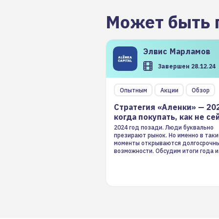
Может быть 
Элвис
Марламов
Завершен 28.12.24
Опытным
Акции
Обзор
Стратегия «Аленки» — 20
когда покупать, как не се
2024 год позади. Люди буквально
презирают рынок. Но именно в таки
моменты открываются долгосрочн
возможности. Обсудим итоги года и
стратегию на 2025-й