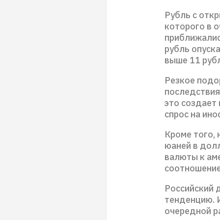
Рубль с отк
которого в 
приближались
рубль опуска
выше 11 руб
Резкое подо
последствия
это создает
спрос на ино
Кроме того, 
юаней в долл
валюты к аме
соотношение
Российский 
тенденцию. 
очередной ра