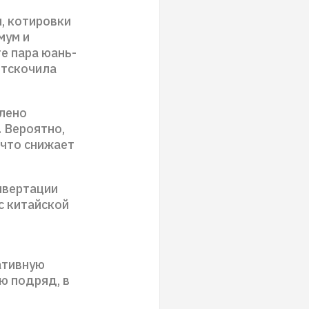
, котировки
мум и
те пара юань-
отскочила
влено
 Вероятно,
 что снижает
нвертации
с китайской
ативную
ю подряд, в