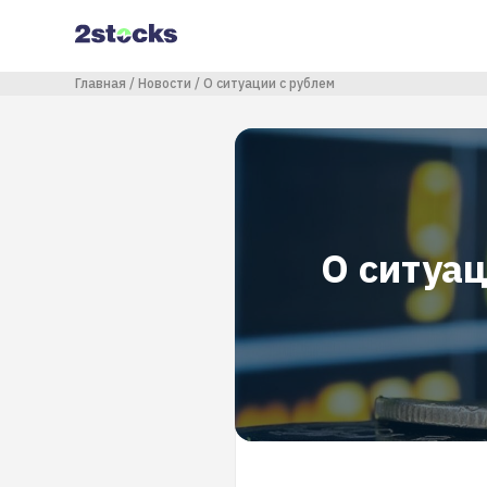
Перейти
к
основному
содержанию
Строка навигации
Главная
Новости
О ситуации с рублем
О ситуац