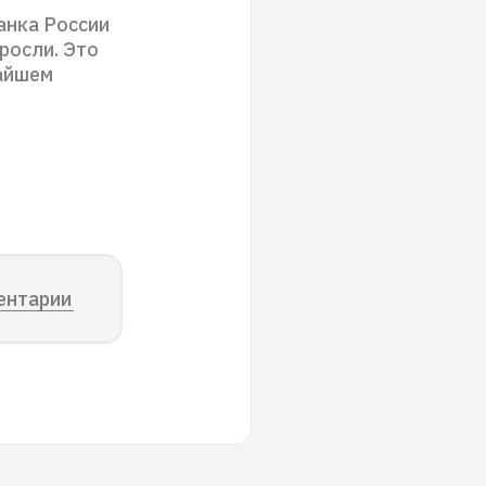
анка России
росли. Это
айшем
ентарии