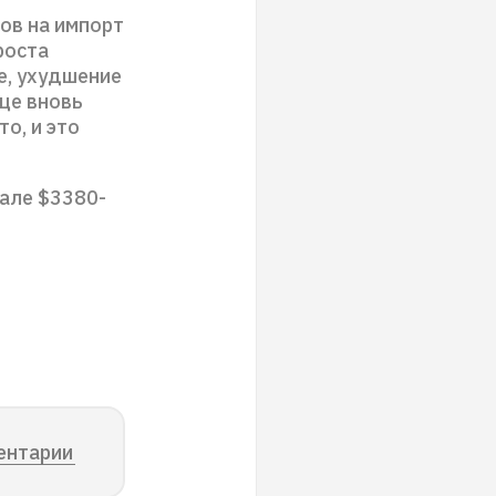
ов на импорт
роста
е, ухудшение
це вновь
о, и это
вале $3380-
ентарии