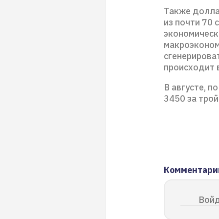
Также долла
из почти 70 
экономическ
макроэконом
сгенерироват
происходит 
В августе, п
3450 за трой
Комментари
Войд