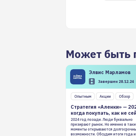
Может быть 
Элвис
Марламов
Завершен 28.12.24
Опытным
Акции
Обзор
Стратегия «Аленки» — 20
когда покупать, как не се
2024 год позади. Люди буквально
презирают рынок. Но именно в таки
моменты открываются долгосрочн
возможности. Обсудим итоги года и