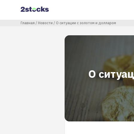
Перейти
к
основному
содержанию
Строка навигации
Главная
Новости
О ситуации с золотом и долларом
О ситуа