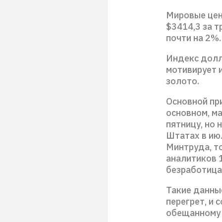
Мировые цен
$3414,3 за 
почти на 2%.
Индекс долла
мотивирует 
золото.
Основной при
основном, м
пятницу, но 
Штатах в ию
Минтруда, т
аналитиков 1
безработица,
Такие данны
перегрет, и 
обещанному 