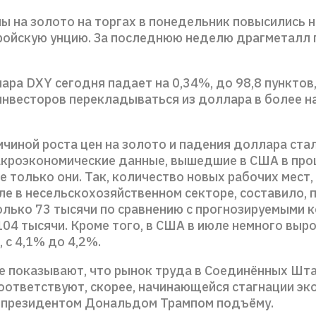
ы на золото на торгах в понедельник повысились н
тройскую унцию. За последнюю неделю драгметалл
ра DXY сегодня падает на 0,34%, до 98,8 пунктов, 
инвесторов перекладываться из доллара в более 
чиной роста цен на золото и падения доллара стал
акроэкономические данные, вышедшие в США в пр
не только они. Так, количество новых рабочих мест
ле в несельскохозяйственном секторе, составило, 
олько 73 тысячи по сравнению с прогнозируемыми 
04 тысячи. Кроме того, в США в июле немного выр
 с 4,1% до 4,2%.
е показывают, что рынок труда в Соединённых Шта
соответствуют, скорее, начинающейся стагнации эк
президентом Дональдом Трампом подъёму.