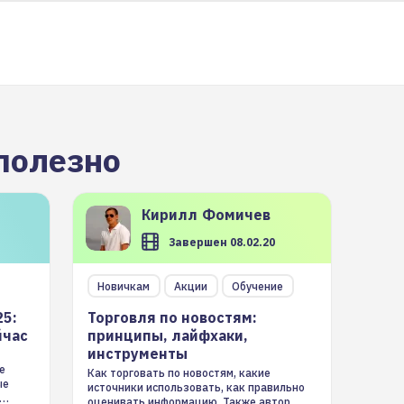
полезно
Кирилл
Фомичев
Завершен 08.02.20
Новичкам
Акции
Обучение
25:
Торговля по новостям:
йчас
принципы, лайфхаки,
инструменты
е
Как торговать по новостям, какие
ые
источники использовать, как правильно
оценивать информацию. Также автор