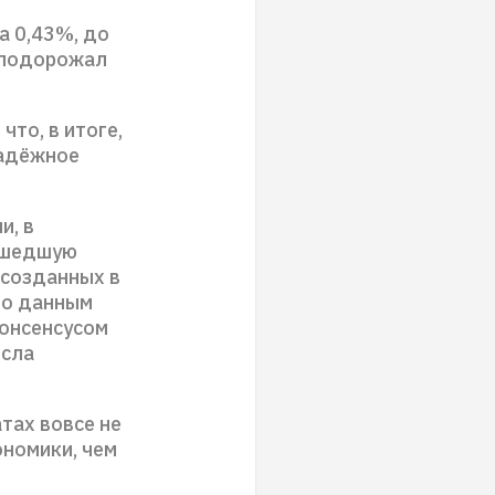
а 0,43%, до
 подорожал
что, в итоге,
надёжное
и, в
ошедшую
, созданных в
по данным
консенсусом
осла
тах вовсе не
ономики, чем