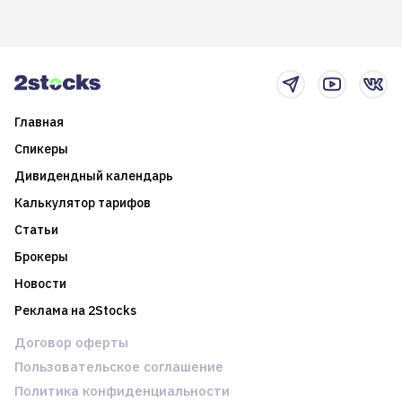
возможности. Обсудим
покажет краткосрочные и
итоги года и стратегию на
среднесрочные
2025-й
торговые стратегии на
новостном потоке
Главная
Спикеры
Дивидендный календарь
Калькулятор тарифов
Статьи
Брокеры
Новости
Реклама на 2Stocks
Договор оферты
Пользовательское соглашение
Политика конфиденциальности