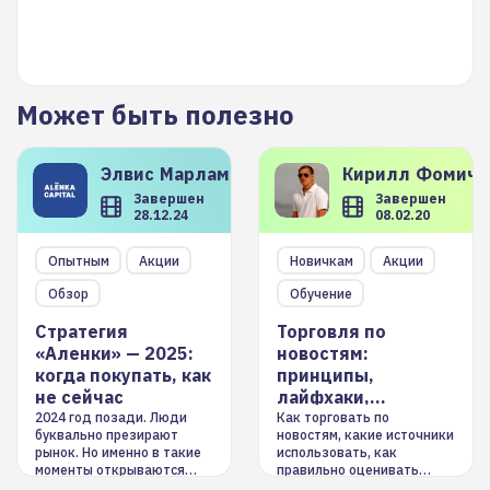
Может быть полезно
Элвис
Марламов
Кирилл
Фомиче
Завершен
Завершен
28.12.24
08.02.20
Опытным
Акции
Новичкам
Акции
Обзор
Обучение
Стратегия
Торговля по
«Аленки» — 2025:
новостям:
когда покупать, как
принципы,
не сейчас
лайфхаки,
инструменты
2024 год позади. Люди
Как торговать по
буквально презирают
новостям, какие источники
рынок. Но именно в такие
использовать, как
моменты открываются
правильно оценивать
долгосрочные
информацию. Также автор