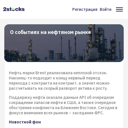
Перейти
к
Регистрация
Войти
Меню
Ос
основному
содержанию
учётной
на
записи
О событиях на нефтяном рынке
пользователя
Нефть марки Brent реализовала неплохой отскок.
Наконец-то подходит к концу нервный период
перехода с контракта на контракт, а значит можно
рассчитывать на скорый разворот актива к росту.
Поддержку нефти оказали данные API об очередном
сокращении запасов нефти в США, а также очередное
обострение конфликта на Ближнем Востоке. Сегодня в
фокусе внимания всех рынков – заседание ФРС.
Новостной фон