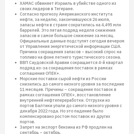
ХАМАС обвиняет Израиль в убийстве одного из
своих лидеров в Тегеране.
Согласно прогнозу Американского института
нефти, за неделю, закончившуюся 26 июля,
запасы нефти в стране сократились на 4,495 млн
баррелей. Это пятая подряд неделя снижения
запасов и самое большое снижение за месяц.
Официальные данные подступят сегодня вечером
от Управления энергетической информации США.
Причина сокращения запасов – высокий спрос на
топливо на фоне летнего туристического сезона.
ВВП Саудовской Аравии сокращается 4-й квартал
подряд из-за сокращения поставок в рамках
соглашения ОПЕК+.
Морские поставки сырой нефти из России
снизились до самого низкого уровня за последние
11 месяцев. Причины – сокращение поставок в
рамках соглашения ОПЕК+, восстановление
внутренней нефтепереработки. Отгрузки из
портов Балтики упали до самого низкого уровня с
декабря 2022 года. Но это падение было
компенсировано ростом поставок из других
портов.
Запрет на экспорт бензина из РФ продлен на
сентябрь – октябрь.