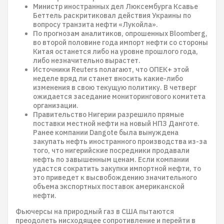
Министр иностранных дел Люксембурга Ксавье
Беттель раскритиковал действия Украины по
вопросу транзита нефти «Лукойла».
По прогнозам аналитиков, опрошенных Bloomberg,
во второй половине года импорт нефти со стороны
Китая останется либо на уровне прошлого года,
либо незначительно вырастет.
Источники Reuters полагают, что ОПЕК+ этой
неделе вряд ли станет вносить какие-либо
изменения в свою текущую политику. В четверг
ожидается заседание мониторингового комитета
организации.
Правительство Нигерии разрешило прямые
поставки местной нефти на новый НПЗ Данготе.
Ранее компании Dangote была вынуждена
закупать нефть иностранного производства из-за
того, что нигерийские посредники продавали
нефть по завышенным ценам. Если компании
удастся сократить закупки импортной нефти, то
это приведет к высвобождению значительного
объема экспортных поставок американской
нефти.
Фьючерсы на природный газ в США пытаются
преодолеть нисходящее сопротивление и перейти в