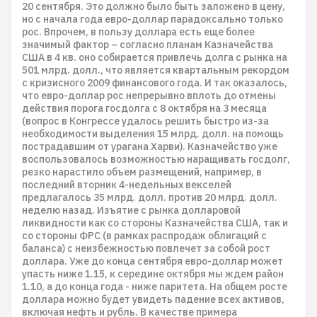
20 сентября. Это должно было быть заложено в цену,
но с начала года евро-доллар парадоксально только
рос. Впрочем, в пользу доллара есть еще более
значимый фактор – согласно планам Казначейства
США в 4 кв. оно собирается привлечь долга с рынка на
501 млрд. долл., что является квартальным рекордом
с кризисного 2009 финансового года. И так оказалось,
что евро-доллар рос непрерывно вплоть до отмены
действия порога госдолга с 8 октября на 3 месяца
(вопрос в Конгрессе удалось решить быстро из-за
необходимости выделения 15 млрд. долл. на помощь
пострадавшим от урагана Харви). Казначейство уже
воспользовалось возможностью наращивать госдолг,
резко нарастило объем размещений, например, в
последний вторник 4-недельных векселей
предлагалось 35 млрд. долл. против 20 млрд. долл.
неделю назад. Изъятие с рынка долларовой
ликвидности как со стороны Казначейства США, так и
со стороны ФРС (в рамках распродаж облигаций с
баланса) с неизбежностью повлечет за собой рост
доллара. Уже до конца сентября евро-доллар может
упасть ниже 1.15, к середине октября мы ждем район
1.10, а до конца года - ниже паритета. На общем росте
доллара можно будет увидеть падение всех активов,
включая нефть и рубль. В качестве примера