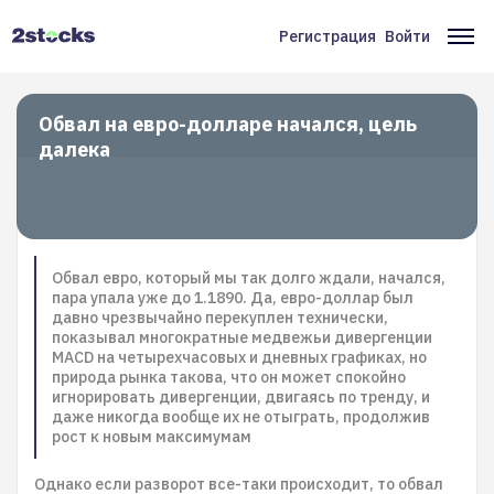
Перейти
к
Регистрация
Войти
Меню
Ос
основному
содержанию
учётной
на
записи
Обвал на евро-долларе начался, цель
далека
пользователя
Обвал евро, который мы так долго ждали, начался,
пара упала уже до 1.1890. Да, евро-доллар был
давно чрезвычайно перекуплен технически,
показывал многократные медвежьи дивергенции
MACD на четырехчасовых и дневных графиках, но
природа рынка такова, что он может спокойно
игнорировать дивергенции, двигаясь по тренду, и
даже никогда вообще их не отыграть, продолжив
рост к новым максимумам
Однако если разворот все-таки происходит, то обвал