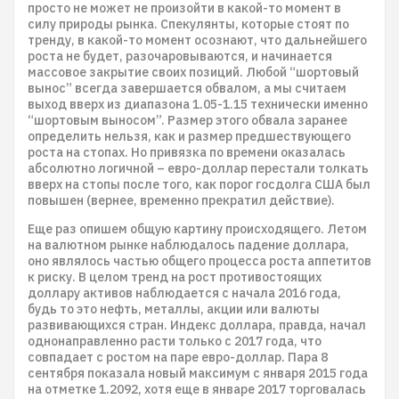
просто не может не произойти в какой-то момент в
силу природы рынка. Спекулянты, которые стоят по
тренду, в какой-то момент осознают, что дальнейшего
роста не будет, разочаровываются, и начинается
массовое закрытие своих позиций. Любой “шортовый
вынос” всегда завершается обвалом, а мы считаем
выход вверх из диапазона 1.05-1.15 технически именно
“шортовым выносом”. Размер этого обвала заранее
определить нельзя, как и размер предшествующего
роста на стопах. Но привязка по времени оказалась
абсолютно логичной – евро-доллар перестали толкать
вверх на стопы после того, как порог госдолга США был
повышен (вернее, временно прекратил действие).
Еще раз опишем общую картину происходящего. Летом
на валютном рынке наблюдалось падение доллара,
оно являлось частью общего процесса роста аппетитов
к риску. В целом тренд на рост противостоящих
доллару активов наблюдается с начала 2016 года,
будь то это нефть, металлы, акции или валюты
развивающихся стран. Индекс доллара, правда, начал
однонаправленно расти только с 2017 года, что
совпадает с ростом на паре евро-доллар. Пара 8
сентября показала новый максимум с января 2015 года
на отметке 1.2092, хотя еще в январе 2017 торговалась