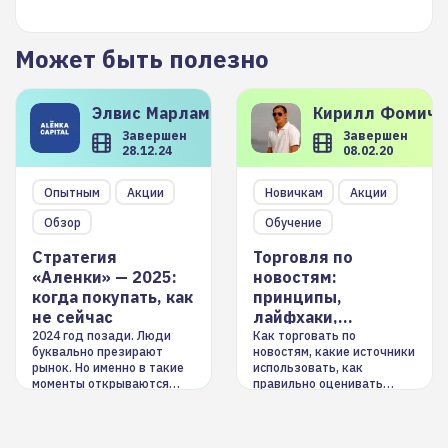
Может быть полезно
Элвис
Марламов
Кирилл
Фомиче
Завершен
Завершен
28.12.24
08.02.20
Опытным
Акции
Новичкам
Акции
Обзор
Обучение
Стратегия
Торговля по
«Аленки» — 2025:
новостям:
когда покупать, как
принципы,
не сейчас
лайфхаки,
инструменты
2024 год позади. Люди
Как торговать по
буквально презирают
новостям, какие источники
рынок. Но именно в такие
использовать, как
моменты открываются
правильно оценивать
долгосрочные
информацию. Также автор
возможности. Обсудим
покажет краткосрочные и
итоги года и стратегию на
среднесрочные
2025-й
торговые стратегии на