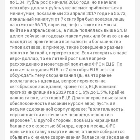
по 1.04. Рубль рос с начала 2016 года, но в начале
сентября доллар-рубль уже не смог приблизиться к
минимумам, показанным 25 апреля 2017 года на 55.73,
локальный минимум от 7 сентября был показан лишь
на отметке 56.79, впрочем, нефть тоже не смогла
выйти на апрельские 56, а лишь поднялась выше 54. В
целом сейчас на годовых максимумах или близко к ним
находятся практически все валюты и большинство
типов активов, к примеру, такие совершенно разные
золото и биткойн, перегрето все. Если говорить о паре
евро-доллар, то ее летний рост шел вопреки
расхождению в монетарной политике ФРС и ЕЦБ. По
итогам заседания ЕЦБ от 7 сентября ЕЦБ не стал
обсуждать тему сворачивания QE, на что ранее
возлагались надежды, вопрос перенесен на
октябрьское заседание, кроме того, ЕЦБ понизил
прогноз инфляции на 2019 год с 1.6% до 1.5%. Крайне
важно также, что глава ЕЦБ Драги впервые высказал
обеспокоенность высоким курсом евро, пусть и в
весьма сдержанной формулировке: “волатильность
евро является источником неопределенности в
еврозоне”. С другой стороны, пока ЕЦБ наращивал
баланс со скоростью 60 млрд. евро в месяц, ФРС
повысила ставку в марте и июне, а также собирается
объявить о начале сворачивания баланса на заседании