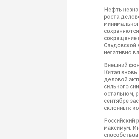
Нефть незна
роста делов
минимального
сохраняются
сокращение 
Саудовской 
негативно вл
Внешний фон
Китая вновь
деловой акти
сильного сн
остальном, 
сентябре за
склонны к к
Российский 
максимум. И
способствов