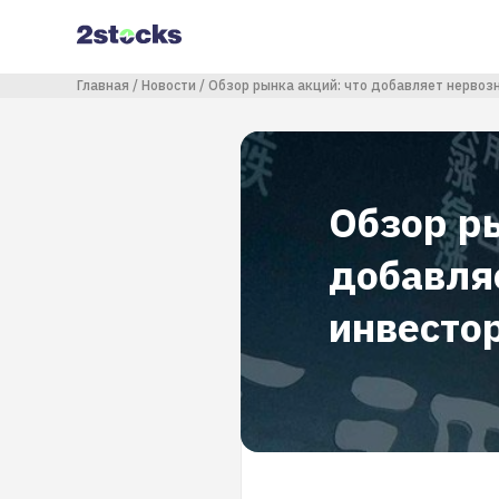
Перейти
к
основному
содержанию
Строка навигации
Главная
Новости
Обзор рынка акций: что добавляет нервоз
Обзор р
добавля
инвесто