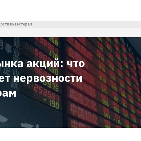
ности инвесторам
ынка акций: что
ет нервозности
рам