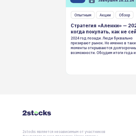
Завершен 28.12.24
Опытным
Акции
Обзор
Стратегия «Аленки» — 20
когда покупать, как не се
2024 год позади. Люди буквально
презирают рынок. Но именно в таки
моменты открываются долгосрочн
возможности. Обсудим итоги года и
стратегию на 2025-й
2stocks является независимым от участников