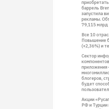
приобретать
баррель Bren
запустила в
рекламы. Об
79,115 млрд 
Все 10 отра
Повышение б
(+2,36%) и 
Сектор инфо
компонентов 
приложения 
многомиллио
блогеров, с
будет спосо
пользовател
Акции «Руса
РФ и Турции