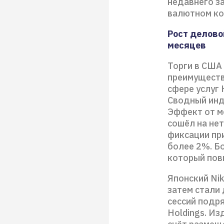
недавнего з
валютном к
Рост делово
месяцев
Торги в США 
преимуществ
сфере услуг К
Сводный инди
Эффект от м
сошёл на нет
фиксации пр
более 2%. Б
который по
Японский Nik
затем стали
сессий подр
Holdings. Из