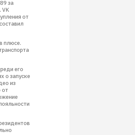
89 за
. VK
упления от
 составил
в плюсе.
транспорта
реди его
х о запуске
део из
 от
ложение
 лояльности
президентов
ельно