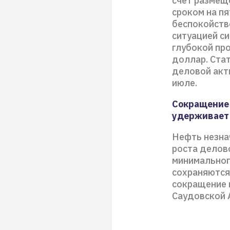
счёт размещ
сроком на пя
беспокойств
ситуацией с
глубокой про
доллар. Ста
деловой акти
июле.
Сокращение
удерживает 
Нефть незна
роста делов
минимального
сохраняются
сокращение 
Саудовской 