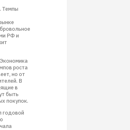
. Темпы
 рынке
обровольное
ми РФ и
жит
 Экономика
мпов роста
еет, но от
телей. В
оящие в
ут быть
ых покупок.
л годовой
ию
ачала