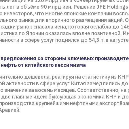
ения акций на 120 млрд иен и конвертируемых обл
ть лет в объёме 90 млрд иен. Решение JFE Holdings
о инвесторов, что многие японские компании восп
ильного рынка для вторичного размещения акций. О
садки рынок спасала иена, которая ослабла до 146
тистика по Японии оказалась вполне позитивной. И
вности в сфере услуг поднялся до 54,3 п. в августе с
 предложения со стороны ключевых производит
нефть от китайского пессимизма
чительно дешевела, реагируя на статистику из КНР
ой активности в сфере услуг Китая замедлились до
 значения за восемь месяцев. Соответственно, на
 две главные идеи: буксующая экономика КНР и д
производства крупнейшими нефтяными экспортёра
Аравией.