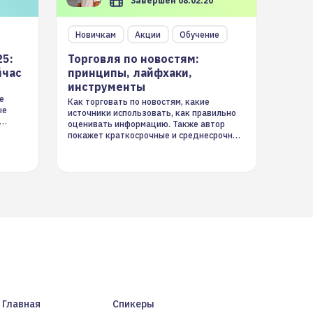
Завершен 08.02.20
Новичкам
Акции
Обучение
25:
Торговля по новостям:
йчас
принципы, лайфхаки,
инструменты
е
Как торговать по новостям, какие
ые
источники использовать, как правильно
оценивать информацию. Также автор
покажет краткосрочные и среднесрочные
торговые стратегии на новостном потоке
Главная
Спикеры