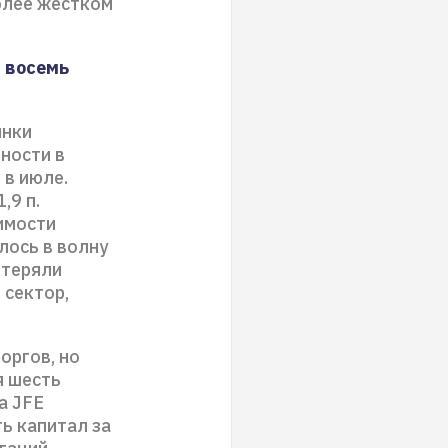
олее жёстком
а восемь
ынки
ности в
. в июле.
,9 п.
имости
лось в волну
 теряли
 сектор,
оргов, но
я шесть
а JFE
ь капитал за