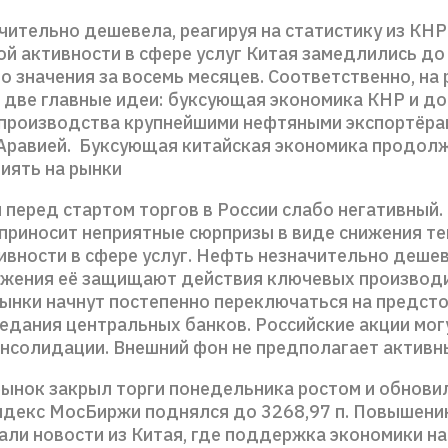
чительно дешевела, реагируя на статистику из КНР
ой активности в сфере услуг Китая замедлились до
 значения за восемь месяцев. Соответственно, на
 две главные идеи: буксующая экономика КНР и д
производства крупнейшими нефтяными экспортёра
Аравией. Буксующая китайская экономика продол
иять на рынки
 перед стартом торгов в России слабо негативный.
 приносит неприятные сюрпризы в виде снижения те
вности в сфере услуг. Нефть незначительно дешев
ижения её защищают действия ключевых производи
рынки начнут постепенно переключаться на предст
седания центральных банков. Российские акции мог
онсолидации. Внешний фон не предполагает активн
рынок закрыл торги понедельника ростом и обнови
ндекс МосБиржи поднялся до 3268,97 п. Повышен
али новости из Китая, где поддержка экономики н