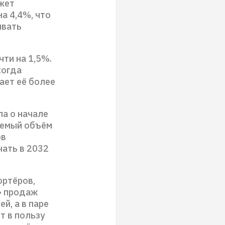
жет
а 4,4%, что
ывать
ти на 1,5%.
когда
ает её более
ла о начале
уемый объём
ов
чать в 2032
ортёров,
» продаж
й, а в паре
т в пользу