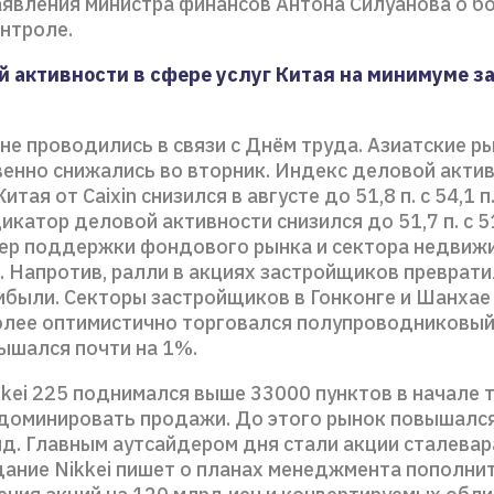
аявления министра финансов Антона Силуанова о б
онтроле.
й активности в сфере услуг Китая на минимуме з
не проводились в связи с Днём труда. Азиатские р
енно снижались во вторник. Индекс деловой актив
итая от Caixin снизился в августе до 51,8 п. с 54,1 п
катор деловой активности снизился до 51,7 п. с 51
ер поддержки фондового рынка и сектора недвиж
. Напротив, ралли в акциях застройщиков преврати
ибыли. Секторы застройщиков в Гонконге и Шанхае
олее оптимистично торговался полупроводниковый
вышался почти на 1%.
kei 225 поднимался выше 33000 пунктов в начале т
 доминировать продажи. До этого рынок повышалс
яд. Главным аутсайдером дня стали акции сталевар
дание Nikkei пишет о планах менеджмента пополнит