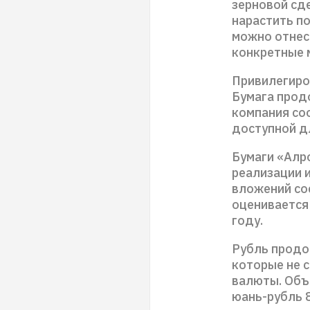
зерновой сд
нарастить по
можно отнест
конкретные 
Привилегиро
Бумага прод
компания со
доступной д
Бумаги «Алр
реализации 
вложений со
оценивается 
году.
Рубль продо
которые не 
валюты. Объё
юань-рубль 