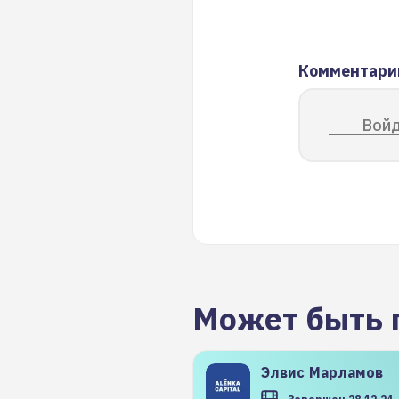
Комментари
Войд
Может быть 
Элвис
Марламов