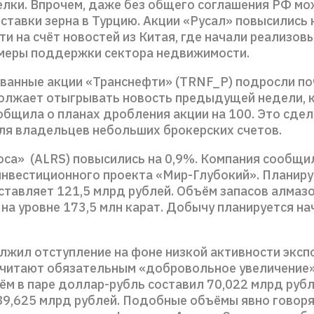
елки. Впрочем, даже без общего соглашения РФ мо
ставки зерна в Турцию. Акции «Русал» повысились н
и на счёт новостей из Китая, где начали реализов
меры поддержки сектора недвижимости.
ванные акции «Транснефти» (TRNF_P) подросли поч
олжает отыгрывать новость предыдущей недели, 
общила о планах дробления акции на 100. Это сдел
ля владельцев небольших брокерских счетов.
оса» (ALRS) повысились на 0,9%. Компания сообщи
инвестиционного проекта «Мир-Глубокий». Планир
ставляет 121,5 млрд рублей. Объём запасов алмаз
на уровне 173,5 млн карат. Добычу планируется на
лжил отступление на фоне низкой активности эксп
считают обязательным «добровольное увеличение
м в паре доллар-рубль составил 70,022 млрд рубле
89,625 млрд рублей. Подобные объёмы явно говоря