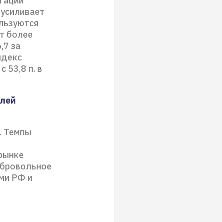
игаций
 усиливает
ользуются
т более
,7 за
ндекс
 53,8 п. в
елей
. Темпы
 рынке
обровольное
ми РФ и