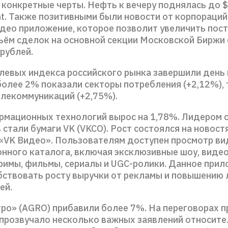
 конкретные черты. Нефть к вечеру поднялась до $
t. Также позитивными были новости от корпораций
идео приложение, которое позволит увеличить пост
ъём сделок на основной секции Московской Биржи
рублей.
слевых индекса российского рынка завершили день 
олее 2% показали секторы потребления (+2,12%), 
телекоммуникаций (+2,75%).
рмационных технологий вырос на 1,78%. Лидером с
стали бумаги VK (VKCO). Рост состоялся на новостя
«VK Видео». Пользователям доступен просмотр ви
нного каталога, включая эксклюзивные шоу, видео
тримы, фильмы, сериалы и UGC-ролики. Данное при
бствовать росту выручки от рекламы и повышению
ей.
гро» (AGRO) прибавили более 7%. На переговорах 
 прозвучало несколько важных заявлений относит